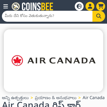
అన్ని ఉత్పత్తులు
ప్రయాణం & అనుభవాలు
Air Canada
Air Canada గిఫ్ట్ కార్డ్