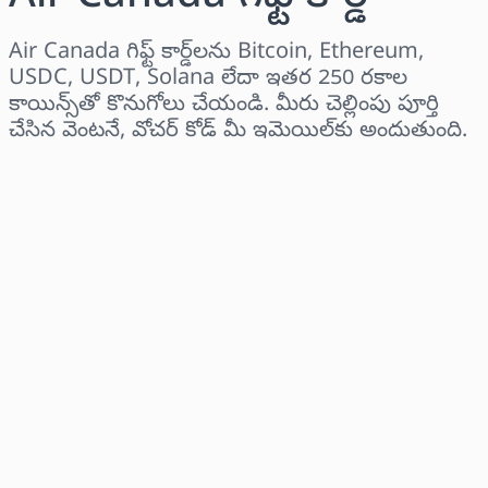
Air Canada గిఫ్ట్ కార్డ్‌లను Bitcoin, Ethereum,
USDC, USDT, Solana లేదా ఇతర 250 రకాల
కాయిన్స్‌తో కొనుగోలు చేయండి. మీరు చెల్లింపు పూర్తి
చేసిన వెంటనే, వోచర్ కోడ్ మీ ఇమెయిల్‌కు అందుతుంది.
ప్రాంతాన్ని ఎంచుకోండి
ఒక మొత్తాన్ని ఎంచుకోండి
అంచనా ధర
ఇప్పుడే కొనండి