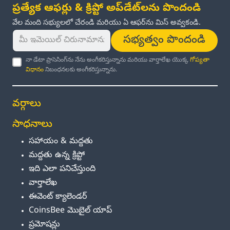
ప్రత్యేక ఆఫర్లు & క్రిప్టో అప్‌డేట్‌లను పొందండి
వేల మంది సభ్యులలో చేరండి మరియు ఏ ఆఫర్‌ను మిస్ అవ్వకండి.
సభ్యత్వం పొందండి
నా డేటా ప్రాసెసింగ్‌ను నేను అంగీకరిస్తున్నాను మరియు వార్తాలేఖ యొక్క
గోప్యతా
విధానం
నిబంధనలకు అంగీకరిస్తున్నాను.
వర్గాలు
సాధనాలు
సహాయం & మద్దతు
మద్దతు ఉన్న క్రిప్టో
ఇది ఎలా పనిచేస్తుంది
వార్తాలేఖ
ఈవెంట్ క్యాలెండర్
CoinsBee మొబైల్ యాప్
ప్రమోషన్లు