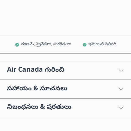
కార్ట్‌కు జోడించండి
తక్షణమే, ప్రైవేట్‌గా, సురక్షితంగా
ఇమెయిల్ డెలివరీ
Air Canada గురించి
సహాయం & సూచనలు
నిబంధనలు & షరతులు