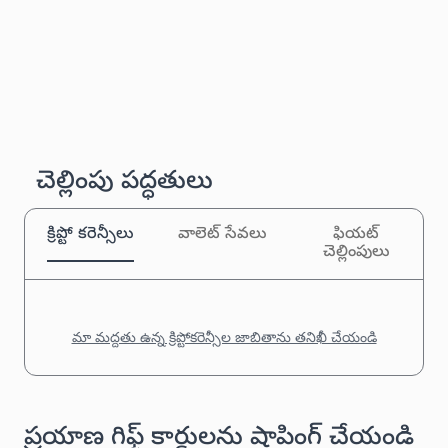
చెల్లింపు పద్ధతులు
క్రిప్టో కరెన్సీలు
వాలెట్ సేవలు
ఫియట్
చెల్లింపులు
మా మద్దతు ఉన్న క్రిప్టోకరెన్సీల జాబితాను తనిఖీ చేయండి
ప్రయాణ గిఫ్ట్ కార్డులను షాపింగ్ చేయండి