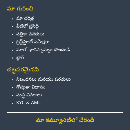
మా గురించి
మా చరిత్ర
వీటిలో ప్రసిద్ధి
పత్రికా వనరులు
ట్రస్ట్‌పైలట్ సమీక్షలు
మాతో భాగస్వామ్యం పొందండి
బ్లాగ్
చట్టపరమైనవి
నిబంధనలు మరియు షరతులు
గోప్యతా విధానం
సంస్థ వివరాలు
KYC & AML
మా కమ్యూనిటీలో చేరండి