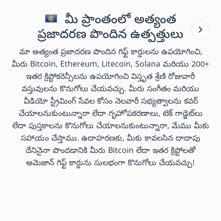
మీ ప్రాంతంలో అత్యంత
ప్రజాదరణ పొందిన ఉత్పత్తులు
మా అత్యంత ప్రజాదరణ పొందిన గిఫ్ట్ కార్డులను ఉపయోగించి,
మీరు Bitcoin, Ethereum, Litecoin, Solana మరియు 200+
ఇతర క్రిప్టోకరెన్సీలను ఉపయోగించి విస్తృత శ్రేణి రోజువారీ
వస్తువులను కొనుగోలు చేయవచ్చు. మీరు సంగీతం మరియు
వీడియో స్ట్రీమింగ్ సేవల కోసం నెలవారీ సభ్యత్వాలను కవర్
చేయాలనుకుంటున్నారా లేదా గృహోపకరణాలు, టెక్ గాడ్జెట్‌లు
లేదా పుస్తకాలను కొనుగోలు చేయాలనుకుంటున్నారా, మేము మీకు
సహాయం చేస్తాము. ఉదాహరణకు, మీకు కావలసిన దాదాపు
దేనినైనా పొందడానికి మీరు Bitcoin లేదా ఇతర క్రిప్టోలతో
అమెజాన్ గిఫ్ట్ కార్డును సులభంగా కొనుగోలు చేయవచ్చు!