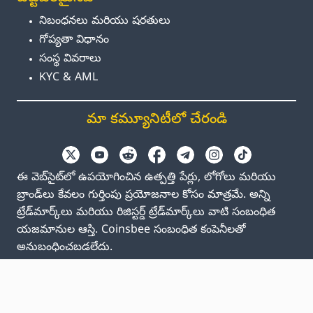
నిబంధనలు మరియు షరతులు
గోప్యతా విధానం
సంస్థ వివరాలు
KYC & AML
మా కమ్యూనిటీలో చేరండి
ఈ వెబ్‌సైట్‌లో ఉపయోగించిన ఉత్పత్తి పేర్లు, లోగోలు మరియు
బ్రాండ్‌లు కేవలం గుర్తింపు ప్రయోజనాల కోసం మాత్రమే. అన్ని
ట్రేడ్‌మార్క్‌లు మరియు రిజిస్టర్డ్ ట్రేడ్‌మార్క్‌లు వాటి సంబంధిత
యజమానుల ఆస్తి. Coinsbee సంబంధిత కంపెనీలతో
అనుబంధించబడలేదు.
EN
GB