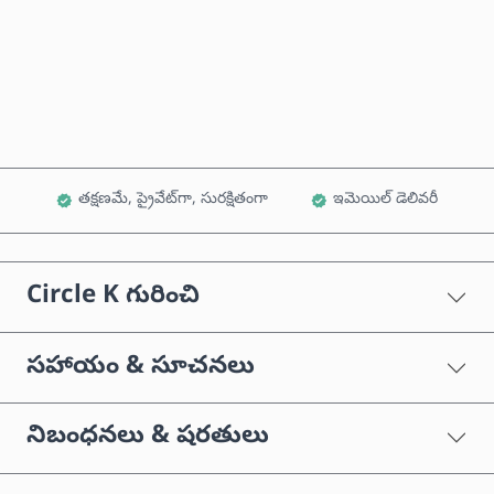
ఇప్పుడే కొనండి
కార్ట్‌కు జోడించండి
తక్షణమే, ప్రైవేట్‌గా, సురక్షితంగా
ఇమెయిల్ డెలివరీ
Circle K గురించి
సహాయం & సూచనలు
నిబంధనలు & షరతులు