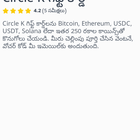
4.2
(
5
సమీక్షలు
)
Circle K గిఫ్ట్ కార్డ్‌లను Bitcoin, Ethereum, USDC,
USDT, Solana లేదా ఇతర 250 రకాల కాయిన్స్‌తో
కొనుగోలు చేయండి. మీరు చెల్లింపు పూర్తి చేసిన వెంటనే,
వోచర్ కోడ్ మీ ఇమెయిల్‌కు అందుతుంది.
ప్రాంతాన్ని ఎంచుకోండి
ఒక మొత్తాన్ని ఎంచుకోండి
అంచనా ధర