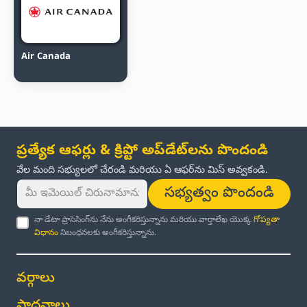
Air Canada
ప్రత్యేక ఆఫర్లు & క్రిప్టో అప్‌డేట్‌లను పొందండి
వేల మంది సభ్యులలో చేరండి మరియు ఏ ఆఫర్‌ను మిస్ అవ్వకండి.
సభ్యత్వం పొందండి
నా డేటా ప్రాసెసింగ్‌ను నేను అంగీకరిస్తున్నాను మరియు వార్తాలేఖ యొక్క
గోప్యతా
విధానం
నిబంధనలకు అంగీకరిస్తున్నాను.
వర్గాలు
సాధనాలు