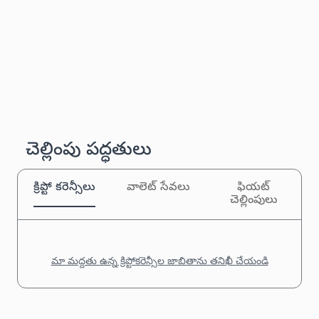
చెల్లింపు పద్ధతులు
క్రిప్టో కరెన్సీలు
వాలెట్ సేవలు
ఫియట్
చెల్లింపులు
మా మద్దతు ఉన్న క్రిప్టోకరెన్సీల జాబితాను తనిఖీ చేయండి