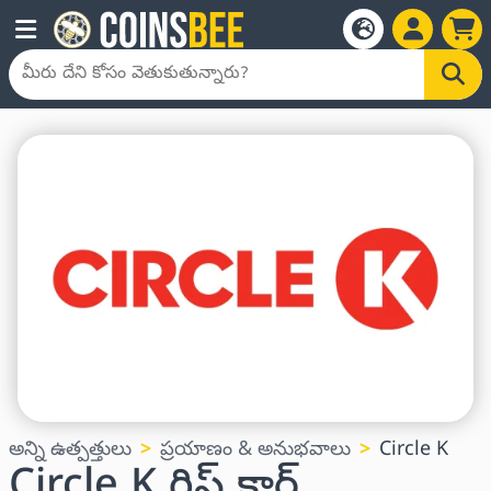
అన్ని ఉత్పత్తులు
ప్రయాణం & అనుభవాలు
Circle K
Circle K గిఫ్ట్ కార్డ్