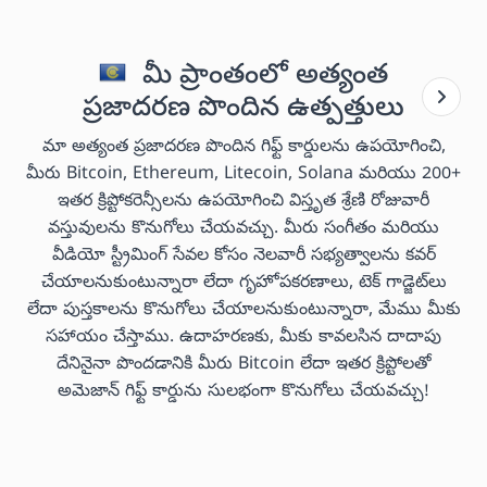
మీ ప్రాంతంలో అత్యంత
ప్రజాదరణ పొందిన ఉత్పత్తులు
మా అత్యంత ప్రజాదరణ పొందిన గిఫ్ట్ కార్డులను ఉపయోగించి,
మీరు Bitcoin, Ethereum, Litecoin, Solana మరియు 200+
ఇతర క్రిప్టోకరెన్సీలను ఉపయోగించి విస్తృత శ్రేణి రోజువారీ
వస్తువులను కొనుగోలు చేయవచ్చు. మీరు సంగీతం మరియు
వీడియో స్ట్రీమింగ్ సేవల కోసం నెలవారీ సభ్యత్వాలను కవర్
చేయాలనుకుంటున్నారా లేదా గృహోపకరణాలు, టెక్ గాడ్జెట్‌లు
లేదా పుస్తకాలను కొనుగోలు చేయాలనుకుంటున్నారా, మేము మీకు
సహాయం చేస్తాము. ఉదాహరణకు, మీకు కావలసిన దాదాపు
దేనినైనా పొందడానికి మీరు Bitcoin లేదా ఇతర క్రిప్టోలతో
అమెజాన్ గిఫ్ట్ కార్డును సులభంగా కొనుగోలు చేయవచ్చు!