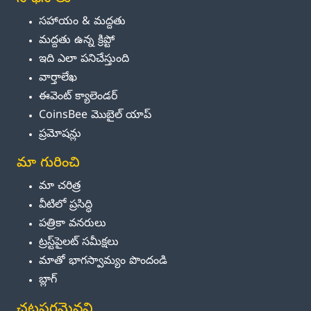
సహాయం & మద్దతు
మద్దతు ఉన్న క్రిప్టో
ఇది ఎలా పనిచేస్తుంది
వార్తాలేఖ
ఈవెంట్ క్యాలెండర్
CoinsBee మొబైల్ యాప్
ప్రమోషన్లు
మా గురించి
మా చరిత్ర
వీటిలో ప్రసిద్ధి
పత్రికా వనరులు
ట్రస్ట్‌పైలట్ సమీక్షలు
మాతో భాగస్వామ్యం పొందండి
బ్లాగ్
చట్టపరమైనవి