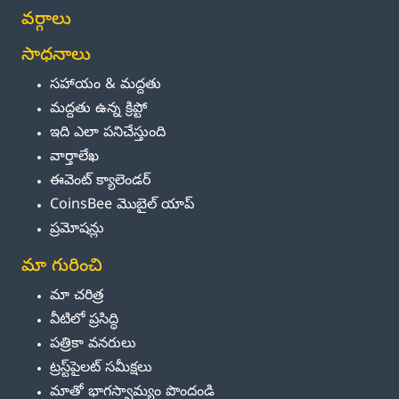
వర్గాలు
సాధనాలు
సహాయం & మద్దతు
మద్దతు ఉన్న క్రిప్టో
ఇది ఎలా పనిచేస్తుంది
వార్తాలేఖ
ఈవెంట్ క్యాలెండర్
CoinsBee మొబైల్ యాప్
ప్రమోషన్లు
మా గురించి
మా చరిత్ర
వీటిలో ప్రసిద్ధి
పత్రికా వనరులు
ట్రస్ట్‌పైలట్ సమీక్షలు
మాతో భాగస్వామ్యం పొందండి