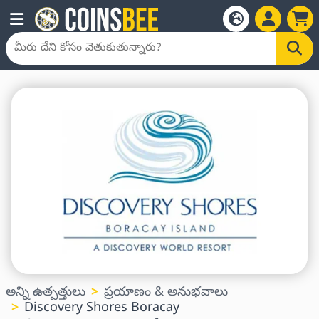
అన్ని ఉత్పత్తులు
ప్రయాణం & అనుభవాలు
Discovery Shores Boracay