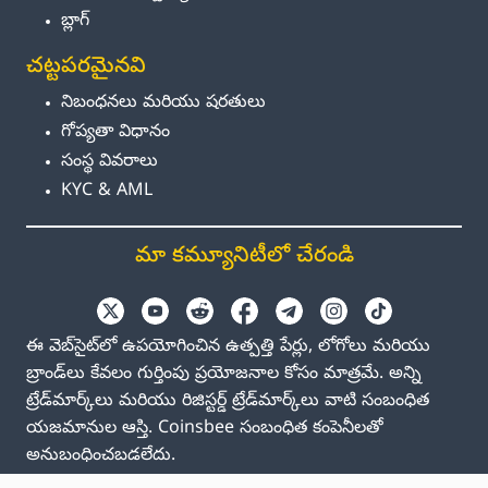
బ్లాగ్
చట్టపరమైనవి
నిబంధనలు మరియు షరతులు
గోప్యతా విధానం
సంస్థ వివరాలు
KYC & AML
మా కమ్యూనిటీలో చేరండి
ఈ వెబ్‌సైట్‌లో ఉపయోగించిన ఉత్పత్తి పేర్లు, లోగోలు మరియు
బ్రాండ్‌లు కేవలం గుర్తింపు ప్రయోజనాల కోసం మాత్రమే. అన్ని
ట్రేడ్‌మార్క్‌లు మరియు రిజిస్టర్డ్ ట్రేడ్‌మార్క్‌లు వాటి సంబంధిత
యజమానుల ఆస్తి. Coinsbee సంబంధిత కంపెనీలతో
అనుబంధించబడలేదు.