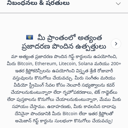
నిబంధనలు & షరతులు
మీ ప్రాంతంలో అత్యంత
ప్రజాదరణ పొందిన ఉత్పత్తులు
మా అత్యంత ప్రజాదరణ పొందిన గిఫ్ట్ కార్డులను ఉపయోగించి,
మీరు Bitcoin, Ethereum, Litecoin, Solana మరియు 200+
ఇతర క్రిప్టోకరెన్సీలను ఉపయోగించి విస్తృత శ్రేణి రోజువారీ
వస్తువులను కొనుగోలు చేయవచ్చు. మీరు సంగీతం మరియు
వీడియో స్ట్రీమింగ్ సేవల కోసం నెలవారీ సభ్యత్వాలను కవర్
చేయాలనుకుంటున్నారా లేదా గృహోపకరణాలు, టెక్ గాడ్జెట్‌లు
లేదా పుస్తకాలను కొనుగోలు చేయాలనుకుంటున్నారా, మేము మీకు
సహాయం చేస్తాము. ఉదాహరణకు, మీకు కావలసిన దాదాపు
దేనినైనా పొందడానికి మీరు Bitcoin లేదా ఇతర క్రిప్టోలతో
అమెజాన్ గిఫ్ట్ కార్డును సులభంగా కొనుగోలు చేయవచ్చు!