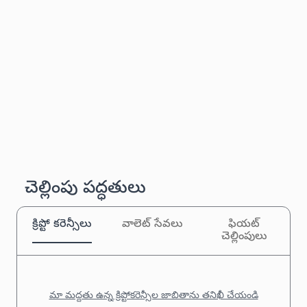
చెల్లింపు పద్ధతులు
క్రిప్టో కరెన్సీలు
వాలెట్ సేవలు
ఫియట్
చెల్లింపులు
మా మద్దతు ఉన్న క్రిప్టోకరెన్సీల జాబితాను తనిఖీ చేయండి