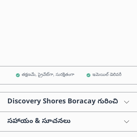
ఇప్పుడే కొనండి
కార్ట్‌కు జోడించండి
తక్షణమే, ప్రైవేట్‌గా, సురక్షితంగా
ఇమెయిల్ డెలివరీ
Discovery Shores Boracay గురించి
సహాయం & సూచనలు