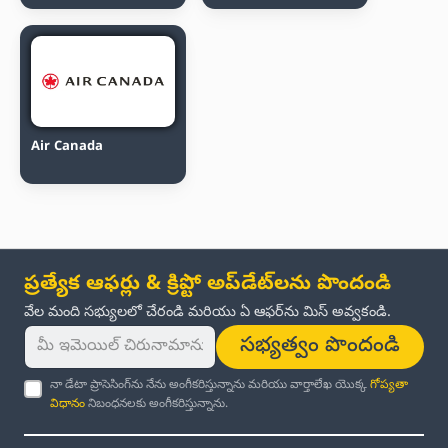
Air Canada
ప్రత్యేక ఆఫర్లు & క్రిప్టో అప్‌డేట్‌లను పొందండి
వేల మంది సభ్యులలో చేరండి మరియు ఏ ఆఫర్‌ను మిస్ అవ్వకండి.
సభ్యత్వం పొందండి
నా డేటా ప్రాసెసింగ్‌ను నేను అంగీకరిస్తున్నాను మరియు వార్తాలేఖ యొక్క
గోప్యతా
విధానం
నిబంధనలకు అంగీకరిస్తున్నాను.