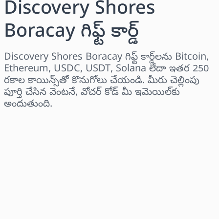
Discovery Shores
Boracay గిఫ్ట్ కార్డ్
Discovery Shores Boracay గిఫ్ట్ కార్డ్‌లను Bitcoin,
Ethereum, USDC, USDT, Solana లేదా ఇతర 250
రకాల కాయిన్స్‌తో కొనుగోలు చేయండి. మీరు చెల్లింపు
పూర్తి చేసిన వెంటనే, వోచర్ కోడ్ మీ ఇమెయిల్‌కు
అందుతుంది.
ప్రాంతాన్ని ఎంచుకోండి
ఒక మొత్తాన్ని ఎంచుకోండి
అంచనా ధర