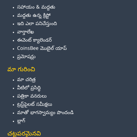
సహాయం & మద్దతు
మద్దతు ఉన్న క్రిప్టో
ఇది ఎలా పనిచేస్తుంది
వార్తాలేఖ
ఈవెంట్ క్యాలెండర్
CoinsBee మొబైల్ యాప్
ప్రమోషన్లు
మా గురించి
మా చరిత్ర
వీటిలో ప్రసిద్ధి
పత్రికా వనరులు
ట్రస్ట్‌పైలట్ సమీక్షలు
మాతో భాగస్వామ్యం పొందండి
బ్లాగ్
చట్టపరమైనవి