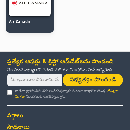
Air Canada
ప్రత్యేక ఆఫర్లు & క్రిప్టో అప్‌డేట్‌లను పొందండి
వేల మంది సభ్యులలో చేరండి మరియు ఏ ఆఫర్‌ను మిస్ అవ్వకండి.
సభ్యత్వం పొందండి
నా డేటా ప్రాసెసింగ్‌ను నేను అంగీకరిస్తున్నాను మరియు వార్తాలేఖ యొక్క
గోప్యతా
విధానం
నిబంధనలకు అంగీకరిస్తున్నాను.
వర్గాలు
సాధనాలు