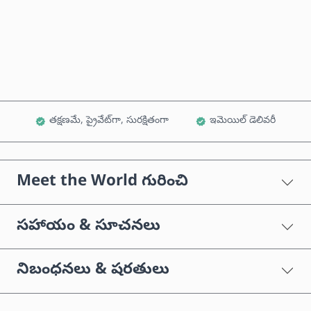
ఇప్పుడే కొనండి
కార్ట్‌కు జోడించండి
తక్షణమే, ప్రైవేట్‌గా, సురక్షితంగా
ఇమెయిల్ డెలివరీ
Meet the World గురించి
సహాయం & సూచనలు
నిబంధనలు & షరతులు