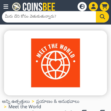
అన్ని ఉత్పత్తులు
ప్రయాణం & అనుభవాలు
Meet the World