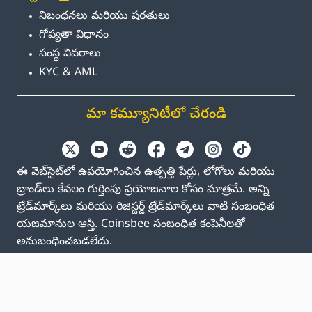
నిబంధనలు మరియు షరతులు
గోప్యతా విధానం
సంస్థ వివరాలు
KYC & AML
మా కమ్యూనిటీలో చేరండి
ఈ వెబ్‌సైట్‌లో ఉపయోగించిన ఉత్పత్తి పేర్లు, లోగోలు మరియు
బ్రాండ్‌లు కేవలం గుర్తింపు ప్రయోజనాల కోసం మాత్రమే. అన్ని
ట్రేడ్‌మార్క్‌లు మరియు రిజిస్టర్డ్ ట్రేడ్‌మార్క్‌లు వాటి సంబంధిత
యజమానుల ఆస్తి. Coinsbee సంబంధిత కంపెనీలతో
అనుబంధించబడలేదు.
EN
GB