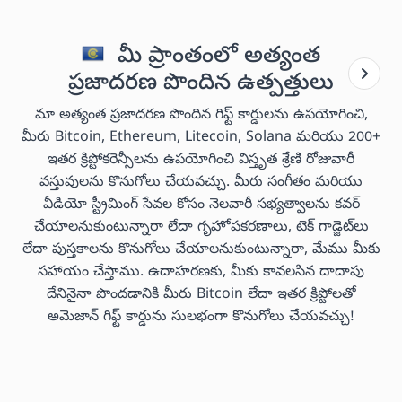
మీ ప్రాంతంలో అత్యంత
ప్రజాదరణ పొందిన ఉత్పత్తులు
మా అత్యంత ప్రజాదరణ పొందిన గిఫ్ట్ కార్డులను ఉపయోగించి,
మీరు Bitcoin, Ethereum, Litecoin, Solana మరియు 200+
ఇతర క్రిప్టోకరెన్సీలను ఉపయోగించి విస్తృత శ్రేణి రోజువారీ
వస్తువులను కొనుగోలు చేయవచ్చు. మీరు సంగీతం మరియు
వీడియో స్ట్రీమింగ్ సేవల కోసం నెలవారీ సభ్యత్వాలను కవర్
చేయాలనుకుంటున్నారా లేదా గృహోపకరణాలు, టెక్ గాడ్జెట్‌లు
లేదా పుస్తకాలను కొనుగోలు చేయాలనుకుంటున్నారా, మేము మీకు
సహాయం చేస్తాము. ఉదాహరణకు, మీకు కావలసిన దాదాపు
దేనినైనా పొందడానికి మీరు Bitcoin లేదా ఇతర క్రిప్టోలతో
అమెజాన్ గిఫ్ట్ కార్డును సులభంగా కొనుగోలు చేయవచ్చు!