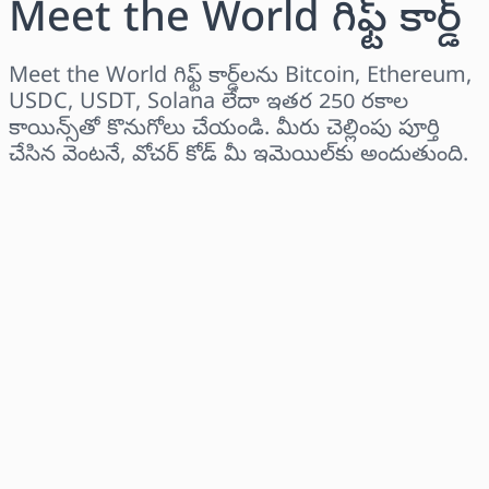
Meet the World గిఫ్ట్ కార్డ్
Meet the World గిఫ్ట్ కార్డ్‌లను Bitcoin, Ethereum,
USDC, USDT, Solana లేదా ఇతర 250 రకాల
కాయిన్స్‌తో కొనుగోలు చేయండి. మీరు చెల్లింపు పూర్తి
చేసిన వెంటనే, వోచర్ కోడ్ మీ ఇమెయిల్‌కు అందుతుంది.
ప్రాంతాన్ని ఎంచుకోండి
ఒక మొత్తాన్ని ఎంచుకోండి
అంచనా ధర