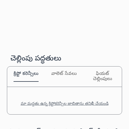
చెల్లింపు పద్ధతులు
క్రిప్టో కరెన్సీలు
వాలెట్ సేవలు
ఫియట్
చెల్లింపులు
మా మద్దతు ఉన్న క్రిప్టోకరెన్సీల జాబితాను తనిఖీ చేయండి