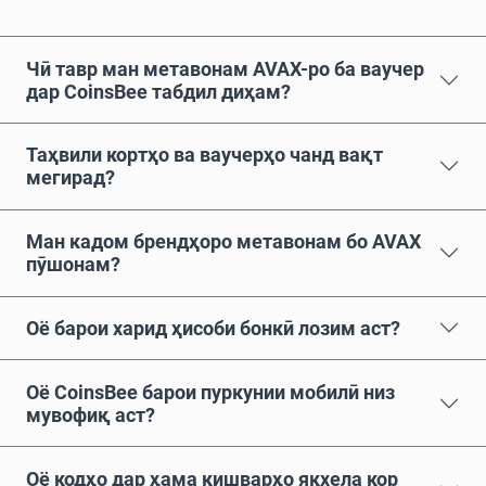
Чӣ тавр ман метавонам AVAX-ро ба ваучер
дар CoinsBee табдил диҳам?
Таҳвили кортҳо ва ваучерҳо чанд вақт
мегирад?
Ман кадом брендҳоро метавонам бо AVAX
пӯшонам?
Оё барои харид ҳисоби бонкӣ лозим аст?
Оё CoinsBee барои пуркунии мобилӣ низ
мувофиқ аст?
Оё кодҳо дар ҳама кишварҳо якхела кор