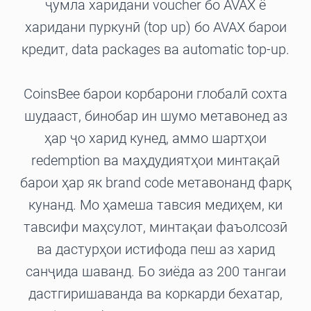
ҷумла харидани voucher бо AVAX ё
харидани пуркунӣ (top up) бо AVAX барои
кредит, data packages ва automatic top-up.
CoinsBee барои корбарони глобалӣ сохта
шудааст, бинобар ин шумо метавонед аз
ҳар ҷо харид кунед, аммо шартҳои
redemption ва маҳдудиятҳои минтақаӣ
барои ҳар як brand code метавонанд фарқ
кунанд. Мо ҳамеша тавсия медиҳем, ки
тавсифи маҳсулот, минтақаи фаъолсозӣ
ва дастурҳои истифода пеш аз харид
санҷида шаванд. Бо зиёда аз 200 тангаи
дастгиришаванда ва коркарди бехатар,