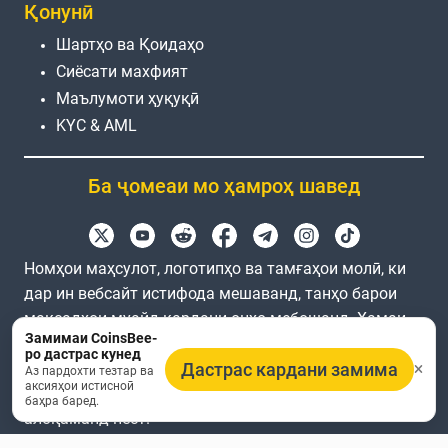
Қонунӣ
Шартҳо ва Қоидаҳо
Сиёсати махфият
Маълумоти ҳуқуқӣ
KYC & AML
Ба ҷомеаи мо ҳамроҳ шавед
Номҳои маҳсулот, логотипҳо ва тамғаҳои молӣ, ки
дар ин вебсайт истифода мешаванд, танҳо барои
мақсадҳои муайд кардани онҳо мебошанд. Ҳамаи
Замимаи CoinsBee-
тамғаҳои молӣ ва тамғаҳои молӣ ба қайд
ро дастрас кунед
Дастрас кардани замима
гирифташуда моликияти соҳибони мутаносиби худ
Аз пардохти тезтар ва
аксияҳои истисноӣ
мебошанд. Coinsbee бо ширкатҳои дахлдор
баҳра баред.
алоқаманд нест.