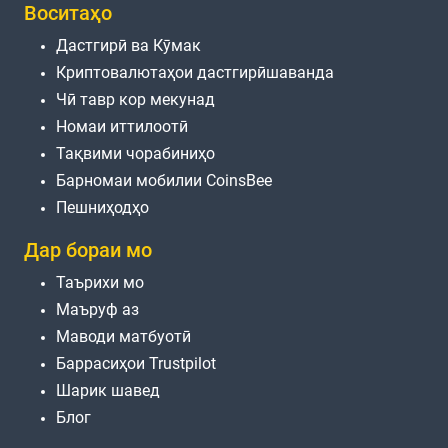
Воситаҳо
Дастгирӣ ва Кӯмак
Криптовалютаҳои дастгирӣшаванда
Чӣ тавр кор мекунад
Номаи иттилоотӣ
Тақвими чорабиниҳо
Барномаи мобилии CoinsBee
Пешниҳодҳо
Дар бораи мо
Таърихи мо
Маъруф аз
Маводи матбуотӣ
Баррасиҳои Trustpilot
Шарик шавед
Блог