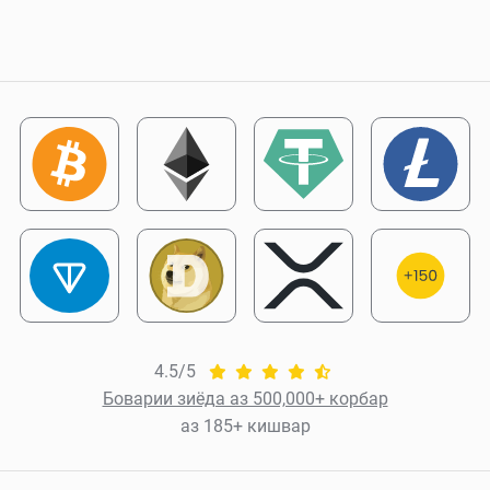
4.5/5
Боварии зиёда аз 500,000+ корбар
аз 185+ кишвар