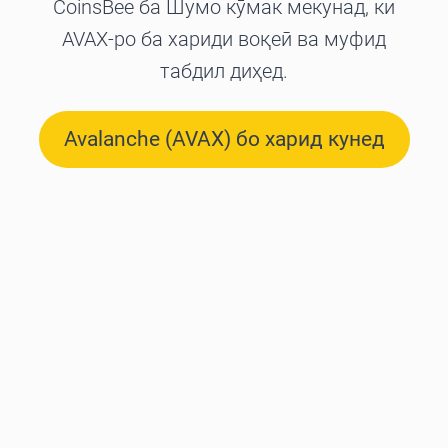
CoinsBee ба Шумо кӯмак мекунад, ки
AVAX-ро ба хариди воқеӣ ва муфид
табдил диҳед.
Avalanche (AVAX) бо харид кунед