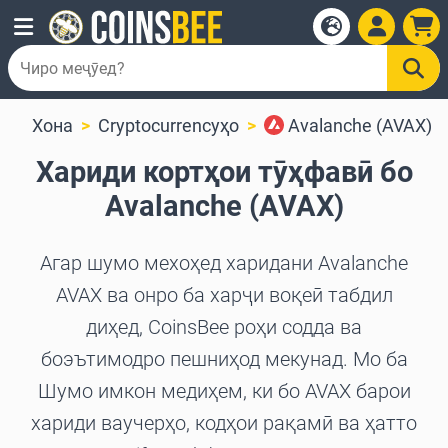
Хона
Cryptocurrencyҳо
Avalanche (AVAX)
Хариди кортҳои тӯҳфавӣ бо
Avalanche (AVAX)
Агар шумо мехоҳед харидани Avalanche
AVAX ва онро ба харҷи воқеӣ табдил
диҳед, CoinsBee роҳи содда ва
боэътимодро пешниҳод мекунад. Мо ба
Шумо имкон медиҳем, ки бо AVAX барои
хариди ваучерҳо, кодҳои рақамӣ ва ҳатто