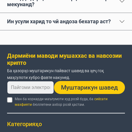
мекунанд?
Ин усули харид то чӣ андоза бехатар аст?
Дармиёни маводи мушаххас ва навсозии
крипто
Ба ҳазорҳо муштарикун пайваст шавед ва ҳеҷ гоҳ
маҳсулоти хубро фавте накунед.
Муштарикун шавед
Ман ба коркарди маълумоти худ розӣ буда, ба
сиёсати
махфияти
бюллетени ахбор розӣ ҳастам.
Категорияҳо