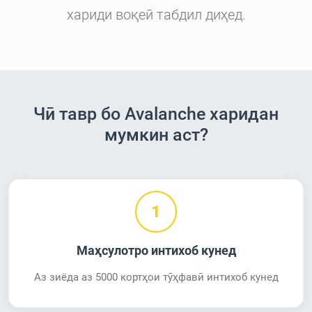
хариди воқеӣ табдил диҳед.
Чӣ тавр бо Avalanche харидан
мумкин аст?
1
Маҳсулотро интихоб кунед
Аз зиёда аз 5000 кортҳои тӯҳфавӣ интихоб кунед