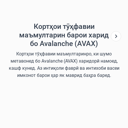
Кортҳои тӯҳфавии
маъмултарин барои харид
бо Avalanche (AVAX)
Кортҳои тӯҳфавии маъмултаринро, ки шумо
метавонед бо Avalanche (AVAX) харидорӣ намоед,
кашф кунед. Аз интиқоли фаврӣ ва интихоби васеи
имконот барои ҳар як маврид баҳра баред.