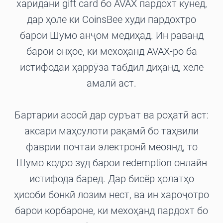
харидани gift card бо AVAX пардохт кунед,
дар ҳоле ки CoinsBee худи пардохтро
барои Шумо анҷом медиҳад. Ин раванд
барои онҳое, ки мехоҳанд AVAX-ро ба
истифодаи ҳаррӯза табдил диҳанд, хеле
амалӣ аст.
Бартарии асосӣ дар суръат ва роҳатӣ аст:
аксари маҳсулоти рақамӣ бо таҳвили
фаврии почтаи электронӣ меоянд, то
Шумо кодро зуд барои redemption онлайн
истифода баред. Дар бисёр ҳолатҳо
ҳисоби бонкӣ лозим нест, ва ин хароҷотро
барои корбароне, ки мехоҳанд пардохт бо