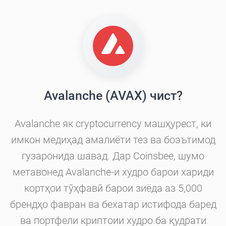
Avalanche (AVAX) чист?
Avalanche як cryptocurrency машҳурест, ки
имкон медиҳад амалиёти тез ва боэътимод
гузаронида шавад. Дар Coinsbee, шумо
метавонед Avalanche-и худро барои хариди
кортҳои тӯҳфавӣ барои зиёда аз 5,000
брендҳо фавран ва бехатар истифода баред
ва портфели криптоии худро ба қудрати