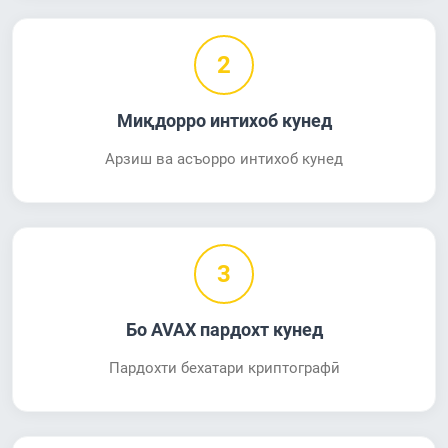
2
Миқдорро интихоб кунед
Арзиш ва асъорро интихоб кунед
3
Бо AVAX пардохт кунед
Пардохти бехатари криптографӣ