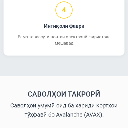
4
Интиқоли фаврӣ
Рамз тавассути почтаи электронӣ фиристода
мешавад
САВОЛҲОИ ТАКРОРӢ
Саволҳои умумӣ оид ба хариди кортҳои
тӯҳфавӣ бо Avalanche (AVAX).