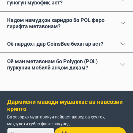
гуногун мувофиқ аст?
Кадом намудҳои харидро бо POL фаро
гирифта метавонам?
Оё пардохт дар CoinsBee бехатар аст?
Оё ман метавонам бо Polygon (POL)
пуркунии мобилӣ анҷом диҳам?
Дармиёни маводи мушаххас ва навсозии
крипто
Ба ҳазорҳо муштарикун пайваст шавед ва ҳеҷ гоҳ
маҳсулоти хубро фавте накунед.