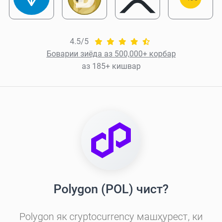
4.5/5
Боварии зиёда аз 500,000+ корбар
аз 185+ кишвар
Polygon (POL) чист?
Polygon як cryptocurrency машҳурест, ки