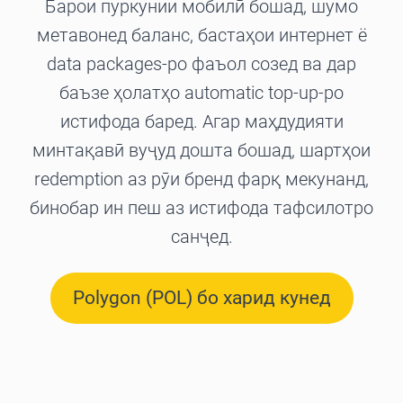
Барои пуркунии мобилӣ бошад, шумо
метавонед баланс, бастаҳои интернет ё
data packages-ро фаъол созед ва дар
баъзе ҳолатҳо automatic top-up-ро
истифода баред. Агар маҳдудияти
минтақавӣ вуҷуд дошта бошад, шартҳои
redemption аз рӯи бренд фарқ мекунанд,
бинобар ин пеш аз истифода тафсилотро
санҷед.
Polygon (POL) бо харид кунед