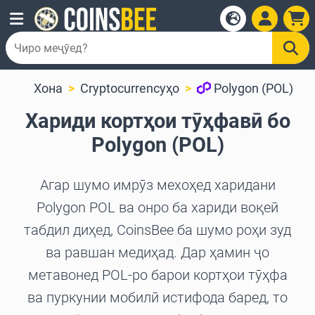
Хона
Cryptocurrencyҳо
Polygon (POL)
Хариди кортҳои тӯҳфавӣ бо
Polygon (POL)
Агар шумо имрӯз мехоҳед харидани
Polygon POL ва онро ба хариди воқеӣ
табдил диҳед, CoinsBee ба шумо роҳи зуд
ва равшан медиҳад. Дар ҳамин ҷо
метавонед POL-ро барои кортҳои тӯҳфа
ва пуркунии мобилӣ истифода баред, то