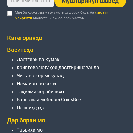
Муштарикун шавед
Ман ба коркарди маълумоти худ розӣ буда, ба
сиёсати
махфияти
бюллетени ахбор розӣ ҳастам.
Категорияҳо
Воситаҳо
Дастгирӣ ва Кӯмак
Криптовалютаҳои дастгирӣшаванда
Чӣ тавр кор мекунад
Номаи иттилоотӣ
Тақвими чорабиниҳо
Барномаи мобилии CoinsBee
Пешниҳодҳо
Дар бораи мо
Таърихи мо