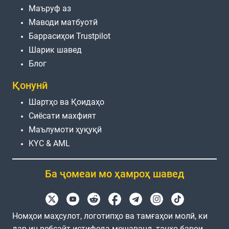
Маъруф аз
Маводи матбуотӣ
Баррасиҳои Trustpilot
Шарик шавед
Блог
Қонунӣ
Шартҳо ва Қоидаҳо
Сиёсати махфият
Маълумоти ҳуқуқӣ
KYC & AML
Ба ҷомеаи мо ҳамроҳ шавед
Номҳои маҳсулот, логотипҳо ва тамғаҳои молӣ, ки
дар ин вебсайт истифода мешаванд, танҳо барои