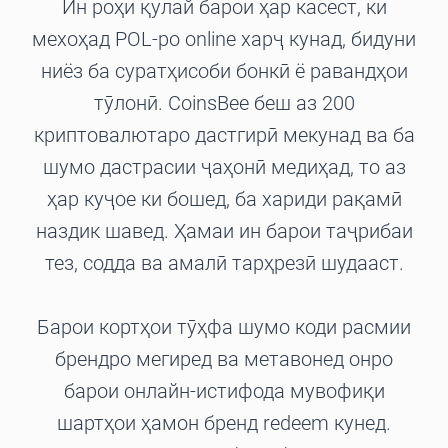
Ин роҳи қулай барои ҳар касест, ки
мехоҳад POL-ро online харҷ кунад, бидуни
ниёз ба суратҳисоби бонкӣ ё равандҳои
тӯлонӣ. CoinsBee беш аз 200
криптовалютаро дастгирӣ мекунад ва ба
шумо дастрасии ҷаҳонӣ медиҳад, то аз
ҳар куҷое ки бошед, ба хариди рақамӣ
наздик шавед. Ҳамаи ин барои таҷрибаи
тез, содда ва амалӣ тарҳрезӣ шудааст.
Барои кортҳои тӯҳфа шумо коди расмии
брендро мегиред ва метавонед онро
барои онлайн-истифода мувофиқи
шартҳои ҳамон бренд redeem кунед.