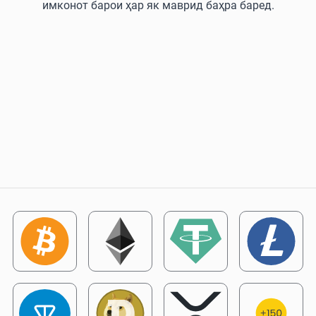
имконот барои ҳар як маврид баҳра баред.