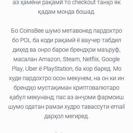
аз ҳамёни рақамӣ то checkout танҳо як
қадам монда бошад.
Бо CoinsBee шумо метавонед пардохтро
бо POL ба коди рақамӣ ё ваучер табдил
диҳед ва онро барои брендҳои маъруф,
масалан Amazon, Steam, Netflix, Google
Play, Uber ё PlayStation, ба кор баред. Мо
худи пардохтро осон мекунем, на он ки ин
брендҳо мустақиман криптовалютаро
қабул мекунанд; пас аз анҷоми фармоиш
шумо одатан рамзи худро тавассути email
дарҳол мегиред.