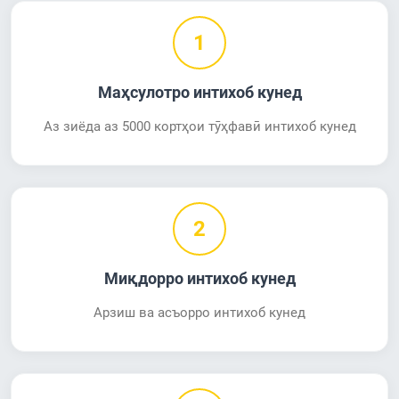
1
Маҳсулотро интихоб кунед
Аз зиёда аз 5000 кортҳои тӯҳфавӣ интихоб кунед
2
Миқдорро интихоб кунед
Арзиш ва асъорро интихоб кунед