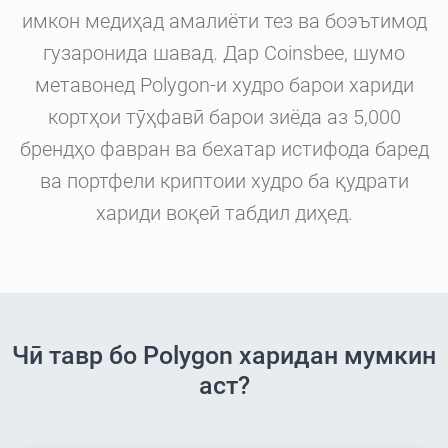
имкон медиҳад амалиёти тез ва боэътимод
гузаронида шавад. Дар Coinsbee, шумо
метавонед Polygon-и худро барои хариди
кортҳои тӯҳфавӣ барои зиёда аз 5,000
брендҳо фавран ва бехатар истифода баред
ва портфели криптоии худро ба қудрати
хариди воқеӣ табдил диҳед.
Чӣ тавр бо Polygon харидан мумкин
аст?