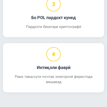
3
Бо POL пардохт кунед
Пардохти бехатари криптографӣ
4
Интиқоли фаврӣ
Рамз тавассути почтаи электронӣ фиристода
мешавад