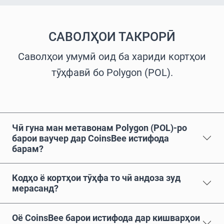
САВОЛҲОИ ТАКРОРӢ
Саволҳои умумӣ оид ба хариди кортҳои
тӯҳфавӣ бо Polygon (POL).
Чӣ гуна ман метавонам Polygon (POL)-ро
барои ваучер дар CoinsBee истифода
барам?
Кодҳо ё кортҳои тӯҳфа то чӣ андоза зуд
мерасанд?
Оё CoinsBee барои истифода дар кишварҳои