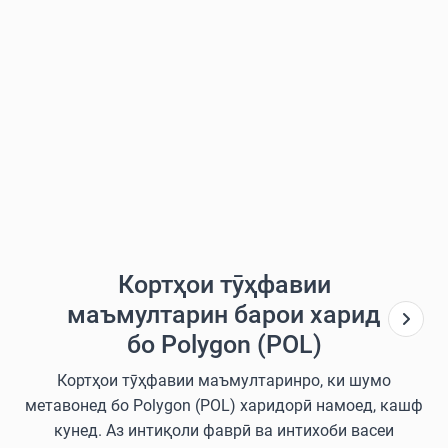
Кортҳои тӯҳфавии
маъмултарин барои харид
бо Polygon (POL)
Кортҳои тӯҳфавии маъмултаринро, ки шумо
метавонед бо Polygon (POL) харидорӣ намоед, кашф
кунед. Аз интиқоли фаврӣ ва интихоби васеи