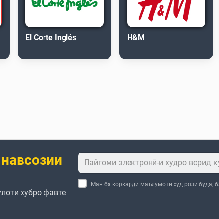
El Corte Inglés
H&M
 навсозии
Ман ба коркарди маълумоти худ розӣ буда, 
улоти хубро фавте