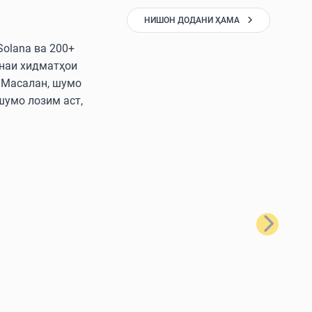
НИШОН ДОДАНИ ҲАМА
Solana ва 200+
онаи хидматҳои
. Масалан, шумо
 шумо лозим аст,
Баъдӣ