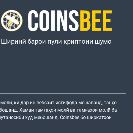
Ширинӣ барои пули криптоии шумо
 молӣ, ки дар ин вебсайт истифода мешаванд, танҳо
бошанд. Ҳамаи тамғаҳои молӣ ва тамғаҳои молӣ ба
утаносиби худ мебошанд. Coinsbee бо ширкатҳои