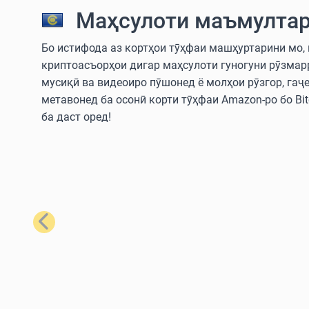
Маҳсулоти маъмултар
Бо истифода аз кортҳои тӯҳфаи машҳуртарини мо, шу
криптоасъорҳои дигар маҳсулоти гуногуни рӯзмар
мусиқӣ ва видеоиро пӯшонед ё молҳои рӯзгор, гаҷ
метавонед ба осонӣ корти тӯҳфаи Amazon-ро бо Bitc
ба даст оред!
Қаблӣ