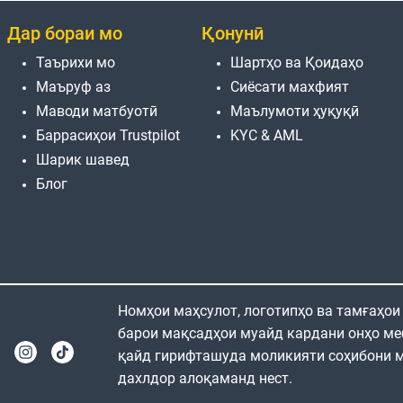
Дар бораи мо
Қонунӣ
Таърихи мо
Шартҳо ва Қоидаҳо
Маъруф аз
Сиёсати махфият
Маводи матбуотӣ
Маълумоти ҳуқуқӣ
Баррасиҳои Trustpilot
KYC & AML
Шарик шавед
Блог
Номҳои маҳсулот, логотипҳо ва тамғаҳои
барои мақсадҳои муайд кардани онҳо ме
қайд гирифташуда моликияти соҳибони м
дахлдор алоқаманд нест.