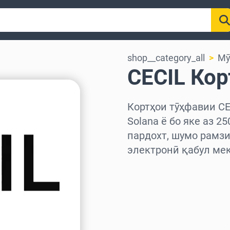
shop__category_all
Мӯ
CECIL Кор
Кортҳои тӯҳфавии CEC
Solana ё бо яке аз 2
пардохт, шумо рамзи
электронӣ қабул мек
Миёнаро интихоб куне
Миқдорро интихоб кун