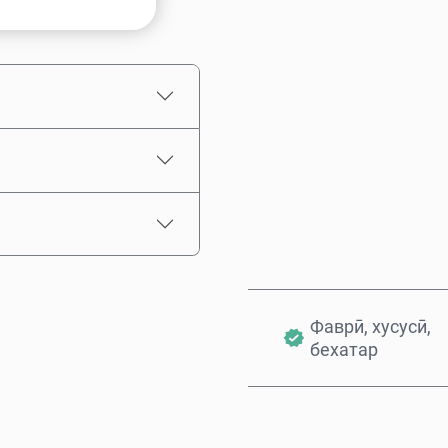
Нархи тахминӣ
Фаврӣ, хусусӣ,
бехатар