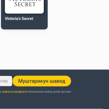
Victoria's Secret
Муштарикун шавед
ба
сиёсати махфияти
бюллетени ахбор розӣ ҳастам.