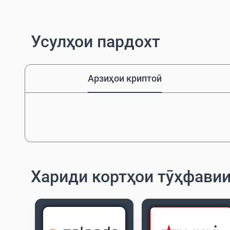
Усулҳои пардохт
Арзиҳои криптоӣ
Хариди кортҳои тӯҳфави