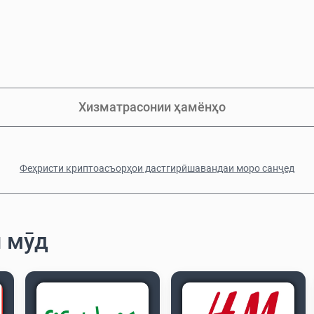
Хизматрасонии ҳамёнҳо
Феҳристи криптоасъорҳои дастгирӣшавандаи моро санҷед
и мӯд