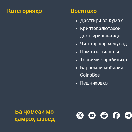
Категорияҳо
Воситаҳо
Дастгирӣ ва Кӯмак
Криптовалютаҳои
дастгирӣшаванда
Чӣ тавр кор мекунад
Номаи иттилоотӣ
Тақвими чорабиниҳо
Барномаи мобилии
CoinsBee
Пешниҳодҳо
Ба ҷомеаи мо
ҳамроҳ шавед