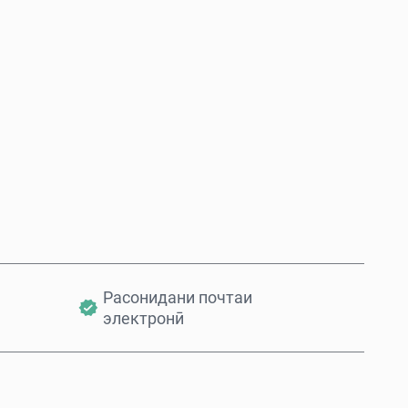
Ҳоло харед
Ба сабад илова кунед
Расонидани почтаи
электронӣ