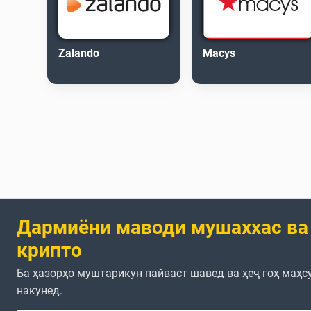
Zalando
Macys
Дармиёни маводи мушаххас ва
крипто
Ба ҳазорҳо муштарикун пайваст шавед ва ҳеҷ гоҳ маҳс
накунед.