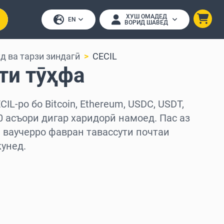
ХУШ ОМАДЕД
EN
ВОРИД ШАВЕД
д ва тарзи зиндагӣ
CECIL
ти тӯҳфа
IL-ро бо Bitcoin, Ethereum, USDC, USDT,
50 асъори дигар харидорӣ намоед. Пас аз
 ваучерро фавран тавассути почтаи
унед.
д
ед