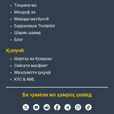
Таърихи мо
Маъруф аз
Маводи матбуотӣ
Баррасиҳои Trustpilot
Шарик шавед
Блог
Қонунӣ
Шартҳо ва Қоидаҳо
Сиёсати махфият
Маълумоти ҳуқуқӣ
KYC & AML
Ба ҷомеаи мо ҳамроҳ шавед