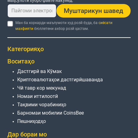
маҳсулоти хубро фавте накунед.
Муштарикун шавед
Ман ба коркарди маълумоти худ розӣ буда, ба
сиёсати
махфияти
бюллетени ахбор розӣ ҳастам.
Категорияҳо
Воситаҳо
Дастгирӣ ва Кӯмак
Криптовалютаҳои дастгирӣшаванда
Чӣ тавр кор мекунад
Номаи иттилоотӣ
Тақвими чорабиниҳо
Барномаи мобилии CoinsBee
Пешниҳодҳо
Дар бораи мо