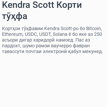
Kendra Scott Корти
тӯҳфа
Кортҳои тӯҳфавии Kendra Scott-ро бо Bitcoin,
Ethereum, USDC, USDT, Solana ё бо яке аз 250
асъори дигар харидорӣ намоед. Пас аз
пардохт, шумо рамзи ваучерро фавран
тавассути почтаи электронӣ қабул мекунед.
Миёнаро интихоб кунед
Миқдорро интихоб кунед
Нархи тахминӣ