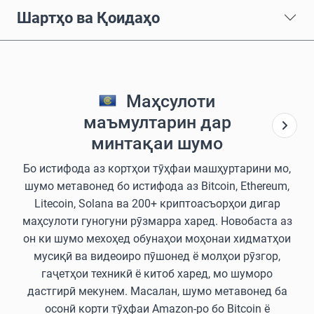
Шартҳо ва Қоидаҳо
Маҳсулоти
маъмултарин дар
минтақаи шумо
Бо истифода аз кортҳои тӯҳфаи машҳуртарини мо,
шумо метавонед бо истифода аз Bitcoin, Ethereum,
Litecoin, Solana ва 200+ криптоасъорҳои дигар
маҳсулоти гуногуни рӯзмарра харед. Новобаста аз
он ки шумо мехоҳед обунаҳои моҳонаи хидматҳои
мусиқӣ ва видеоиро пӯшонед ё молҳои рӯзгор,
гаҷетҳои техникӣ ё китоб харед, мо шуморо
дастгирӣ мекунем. Масалан, шумо метавонед ба
осонӣ корти тӯҳфаи Amazon-ро бо Bitcoin ё