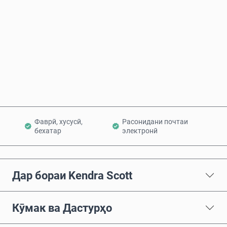
Ҳоло харед
Ба сабад илова кунед
Фаврӣ, хусусӣ,
Расонидани почтаи
бехатар
электронӣ
Дар бораи Kendra Scott
Кӯмак ва Дастурҳо