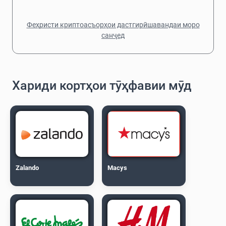
Феҳристи криптоасъорҳои дастгирӣшавандаи моро
санҷед
Хариди кортҳои тӯҳфавии мӯд
Zalando
Macys