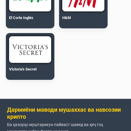
El Corte Inglés
H&M
Victoria's Secret
Дармиёни маводи мушаххас ва навсозии
крипто
Ба ҳазорҳо муштарикун пайваст шавед ва ҳеҷ гоҳ