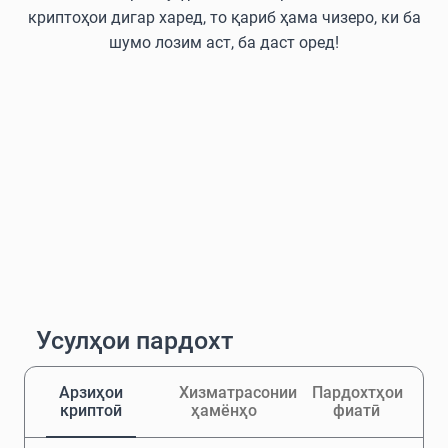
криптоҳои дигар харед, то қариб ҳама чизеро, ки ба
шумо лозим аст, ба даст оред!
Усулҳои пардохт
Арзиҳои
Хизматрасонии
Пардохтҳои
криптоӣ
ҳамёнҳо
фиатӣ