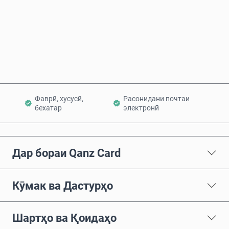
Ҳоло харед
Ба сабад илова кунед
Фаврӣ, хусусӣ,
Расонидани почтаи
бехатар
электронӣ
Дар бораи Qanz Card
Кӯмак ва Дастурҳо
Шартҳо ва Қоидаҳо