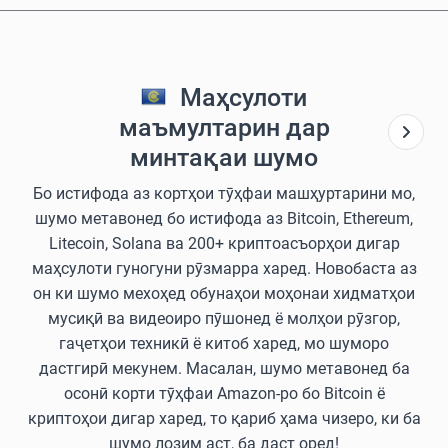
Маҳсулоти
маъмултарин дар
минтақаи шумо
Бо истифода аз кортҳои тӯҳфаи машҳуртарини мо,
шумо метавонед бо истифода аз Bitcoin, Ethereum,
Litecoin, Solana ва 200+ криптоасъорҳои дигар
маҳсулоти гуногуни рӯзмарра харед. Новобаста аз
он ки шумо мехоҳед обунаҳои моҳонаи хидматҳои
мусиқӣ ва видеоиро пӯшонед ё молҳои рӯзгор,
гаҷетҳои техникӣ ё китоб харед, мо шуморо
дастгирӣ мекунем. Масалан, шумо метавонед ба
осонӣ корти тӯҳфаи Amazon-ро бо Bitcoin ё
криптоҳои дигар харед, то қариб ҳама чизеро, ки ба
шумо лозим аст, ба даст оред!