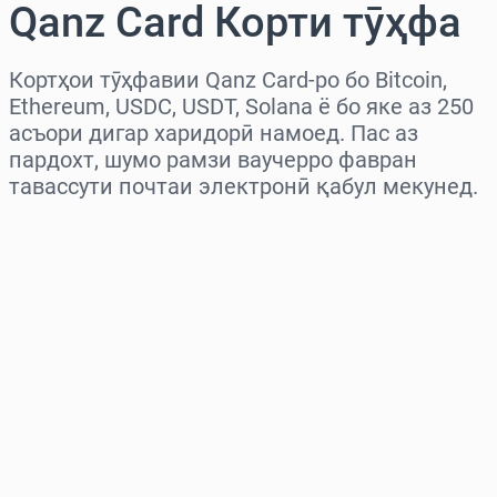
Qanz Card Корти тӯҳфа
Кортҳои тӯҳфавии Qanz Card-ро бо Bitcoin,
Ethereum, USDC, USDT, Solana ё бо яке аз 250
асъори дигар харидорӣ намоед. Пас аз
пардохт, шумо рамзи ваучерро фавран
тавассути почтаи электронӣ қабул мекунед.
Миёнаро интихоб кунед
Миқдорро интихоб кунед
Нархи тахминӣ