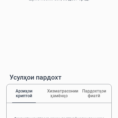
Усулҳои пардохт
Арзиҳои
Хизматрасонии
Пардохтҳои
криптоӣ
ҳамёнҳо
фиатӣ