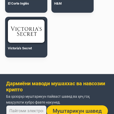
El Corte Inglés
H&M
Victoria's Secret
Дармиёни маводи мушаххас ва навсозии
крипто
Ба ҳазорҳо муштарикун пайваст шавед ва ҳеҷ гоҳ
маҳсулоти хубро фавте накунед.
Муштарикун шавед