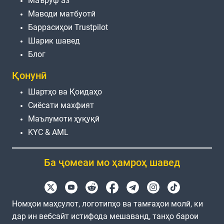
Маъруф аз
Маводи матбуотӣ
Баррасиҳои Trustpilot
Шарик шавед
Блог
Қонунӣ
Шартҳо ва Қоидаҳо
Сиёсати махфият
Маълумоти ҳуқуқӣ
KYC & AML
Ба ҷомеаи мо ҳамроҳ шавед
Номҳои маҳсулот, логотипҳо ва тамғаҳои молӣ, ки
дар ин вебсайт истифода мешаванд, танҳо барои