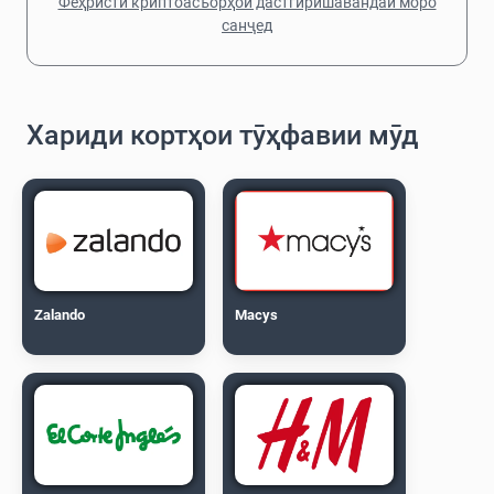
Феҳристи криптоасъорҳои дастгирӣшавандаи моро
санҷед
Хариди кортҳои тӯҳфавии мӯд
Zalando
Macys