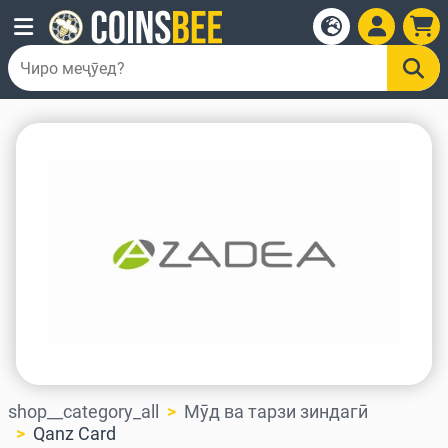
shop__category_all
Мӯд ва тарзи зиндагӣ
Qanz Card