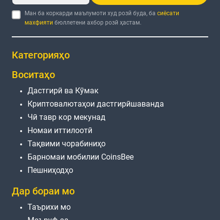
Ман ба коркарди маълумоти худ розӣ буда, ба
сиёсати
махфияти
бюллетени ахбор розӣ ҳастам.
Категорияҳо
Воситаҳо
Дастгирӣ ва Кӯмак
Криптовалютаҳои дастгирӣшаванда
Чӣ тавр кор мекунад
Номаи иттилоотӣ
Тақвими чорабиниҳо
Барномаи мобилии CoinsBee
Пешниҳодҳо
Дар бораи мо
Таърихи мо