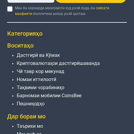
Ман ба коркарди маълумоти худ розӣ буда, ба
сиёсати
махфияти
бюллетени ахбор розӣ ҳастам.
Категорияҳо
Воситаҳо
Дастгирӣ ва Кӯмак
Криптовалютаҳои дастгирӣшаванда
Чӣ тавр кор мекунад
Номаи иттилоотӣ
Тақвими чорабиниҳо
Барномаи мобилии CoinsBee
Пешниҳодҳо
Дар бораи мо
Таърихи мо