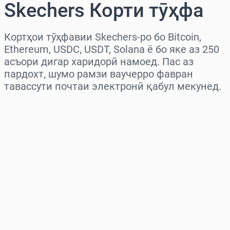
Skechers Корти тӯҳфа
Кортҳои тӯҳфавии Skechers-ро бо Bitcoin,
Ethereum, USDC, USDT, Solana ё бо яке аз 250
асъори дигар харидорӣ намоед. Пас аз
пардохт, шумо рамзи ваучерро фавран
тавассути почтаи электронӣ қабул мекунед.
Миёнаро интихоб кунед
Миқдорро интихоб кунед
Нархи тахминӣ