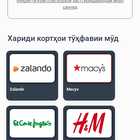
Феҳристи криптоасъорҳои дастгирӣшавандаи моро
санҷед
Хариди кортҳои тӯҳфавии мӯд
Zalando
Macys