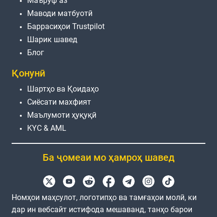
Маъруф аз
Маводи матбуотӣ
Баррасиҳои Trustpilot
Шарик шавед
Блог
Қонунӣ
Шартҳо ва Қоидаҳо
Сиёсати махфият
Маълумоти ҳуқуқӣ
KYC & AML
Ба ҷомеаи мо ҳамроҳ шавед
Номҳои маҳсулот, логотипҳо ва тамғаҳои молӣ, ки
дар ин вебсайт истифода мешаванд, танҳо барои