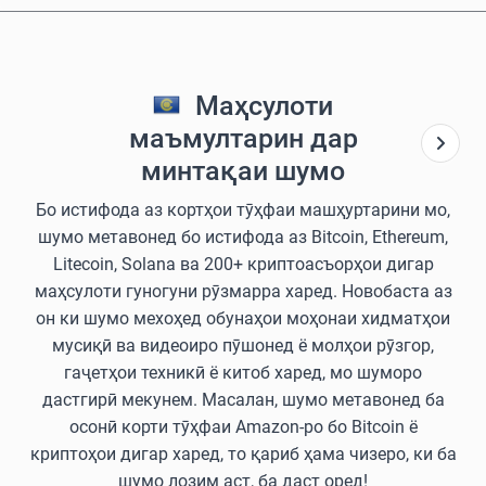
Маҳсулоти
маъмултарин дар
минтақаи шумо
Бо истифода аз кортҳои тӯҳфаи машҳуртарини мо,
шумо метавонед бо истифода аз Bitcoin, Ethereum,
Litecoin, Solana ва 200+ криптоасъорҳои дигар
маҳсулоти гуногуни рӯзмарра харед. Новобаста аз
он ки шумо мехоҳед обунаҳои моҳонаи хидматҳои
мусиқӣ ва видеоиро пӯшонед ё молҳои рӯзгор,
гаҷетҳои техникӣ ё китоб харед, мо шуморо
дастгирӣ мекунем. Масалан, шумо метавонед ба
осонӣ корти тӯҳфаи Amazon-ро бо Bitcoin ё
криптоҳои дигар харед, то қариб ҳама чизеро, ки ба
шумо лозим аст, ба даст оред!