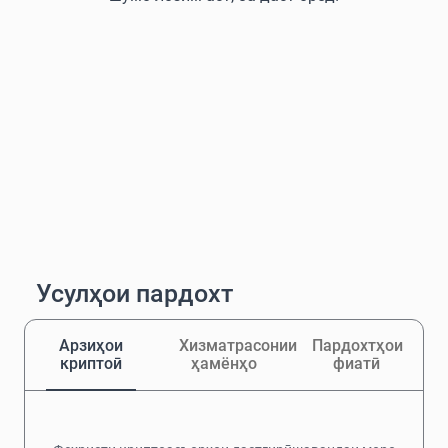
Усулҳои пардохт
Арзиҳои
Хизматрасонии
Пардохтҳои
криптоӣ
ҳамёнҳо
фиатӣ