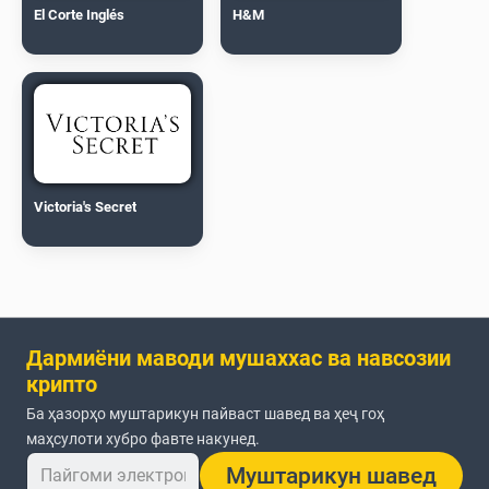
El Corte Inglés
H&M
Victoria's Secret
Дармиёни маводи мушаххас ва навсозии
крипто
Ба ҳазорҳо муштарикун пайваст шавед ва ҳеҷ гоҳ
маҳсулоти хубро фавте накунед.
Муштарикун шавед