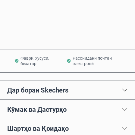
Ҳоло харед
Ба сабад илова кунед
Фаврӣ, хусусӣ,
Расонидани почтаи
бехатар
электронӣ
Дар бораи Skechers
Кӯмак ва Дастурҳо
Шартҳо ва Қоидаҳо