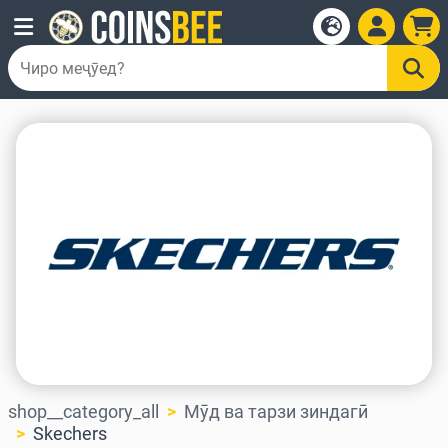
shop__category_all
Мӯд ва тарзи зиндагӣ
Skechers