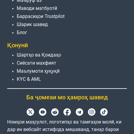
Маъруф аз
Маводи матбуотӣ
Баррасиҳои Trustpilot
Шарик шавед
Блог
Қонунӣ
Шартҳо ва Қоидаҳо
Сиёсати махфият
Маълумоти ҳуқуқӣ
KYC & AML
Ба ҷомеаи мо ҳамроҳ шавед
Номҳои маҳсулот, логотипҳо ва тамғаҳои молӣ, ки
дар ин вебсайт истифода мешаванд, танҳо барои