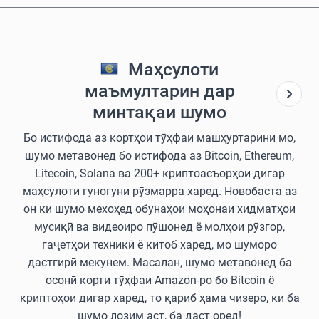
Маҳсулоти
маъмултарин дар
минтақаи шумо
Бо истифода аз кортҳои тӯҳфаи машҳуртарини мо,
шумо метавонед бо истифода аз Bitcoin, Ethereum,
Litecoin, Solana ва 200+ криптоасъорҳои дигар
маҳсулоти гуногуни рӯзмарра харед. Новобаста аз
он ки шумо мехоҳед обунаҳои моҳонаи хидматҳои
мусиқӣ ва видеоиро пӯшонед ё молҳои рӯзгор,
гаҷетҳои техникӣ ё китоб харед, мо шуморо
дастгирӣ мекунем. Масалан, шумо метавонед ба
осонӣ корти тӯҳфаи Amazon-ро бо Bitcoin ё
криптоҳои дигар харед, то қариб ҳама чизеро, ки ба
шумо лозим аст, ба даст оред!