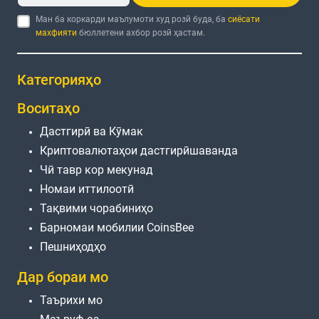
Ман ба коркарди маълумоти худ розӣ буда, ба
сиёсати
махфияти
бюллетени ахбор розӣ ҳастам.
Категорияҳо
Воситаҳо
Дастгирӣ ва Кӯмак
Криптовалютаҳои дастгирӣшаванда
Чӣ тавр кор мекунад
Номаи иттилоотӣ
Тақвими чорабиниҳо
Барномаи мобилии CoinsBee
Пешниҳодҳо
Дар бораи мо
Таърихи мо