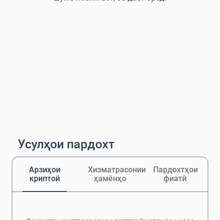
Усулҳои пардохт
Арзиҳои
Хизматрасонии
Пардохтҳои
криптоӣ
ҳамёнҳо
фиатӣ