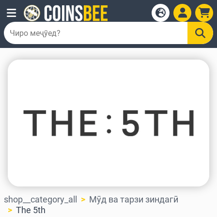
shop__category_all
Мӯд ва тарзи зиндагӣ
The 5th