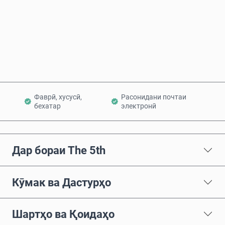
Ҳоло харед
Ба сабад илова кунед
Фаврӣ, хусусӣ,
Расонидани почтаи
бехатар
электронӣ
Дар бораи The 5th
Кӯмак ва Дастурҳо
Шартҳо ва Қоидаҳо