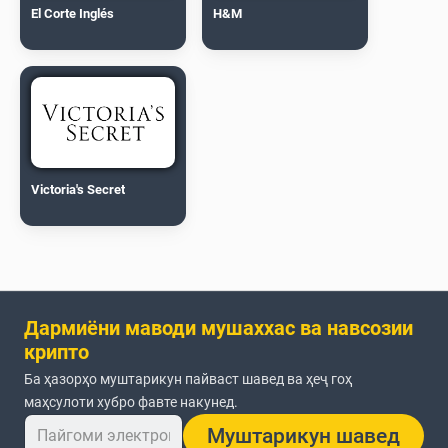
El Corte Inglés
H&M
Victoria's Secret
Дармиёни маводи мушаххас ва навсозии
крипто
Ба ҳазорҳо муштарикун пайваст шавед ва ҳеҷ гоҳ
маҳсулоти хубро фавте накунед.
Муштарикун шавед