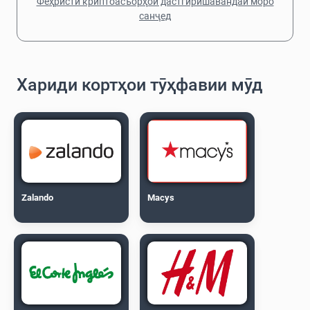
Феҳристи криптоасъорҳои дастгирӣшавандаи моро
санҷед
Хариди кортҳои тӯҳфавии мӯд
Zalando
Macys