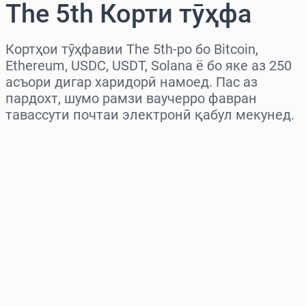
The 5th Корти тӯҳфа
Кортҳои тӯҳфавии The 5th-ро бо Bitcoin,
Ethereum, USDC, USDT, Solana ё бо яке аз 250
асъори дигар харидорӣ намоед. Пас аз
пардохт, шумо рамзи ваучерро фавран
тавассути почтаи электронӣ қабул мекунед.
Миёнаро интихоб кунед
Миқдорро интихоб кунед
Нархи тахминӣ