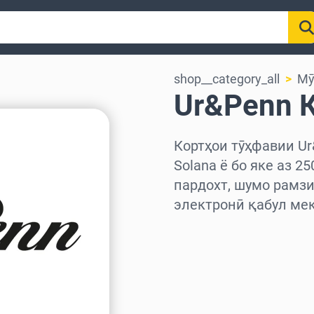
shop__category_all
Мӯ
Ur&Penn 
Кортҳои тӯҳфавии Ur&
Solana ё бо яке аз 2
пардохт, шумо рамзи
электронӣ қабул мек
Миёнаро интихоб куне
Миқдорро интихоб кун