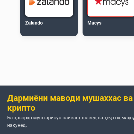
Zalando
Macys
Дармиёни маводи мушаххас ва
крипто
Ба ҳазорҳо муштарикун пайваст шавед ва ҳеҷ гоҳ маҳс
накунед.