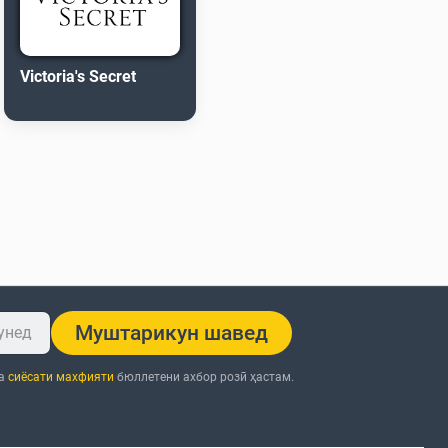
Victoria's Secret
Муштарикун шавед
ба
сиёсати махфияти
бюллетени ахбор розӣ ҳастам.