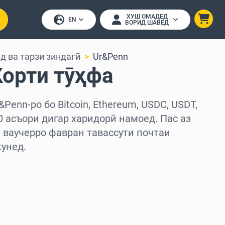
ХУШ ОМАДЕД
EN
ВОРИД ШАВЕД
д ва тарзи зиндагӣ
Ur&Penn
Корти тӯҳфа
Penn-ро бо Bitcoin, Ethereum, USDC, USDT,
50 асъори дигар харидорӣ намоед. Пас аз
 ваучерро фавран тавассути почтаи
унед.
д
ед