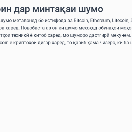
ин дар минтақаи шумо
мо метавонед бо истифода аз Bitcoin, Ethereum, Litecoin, 
ра харед. Новобаста аз он ки шумо мехоҳед обунаҳои моҳ
етҳои техникӣ ё китоб харед, мо шуморо дастгирӣ мекунем
oin ё криптоҳои дигар харед, то қариб ҳама чизеро, ки ба