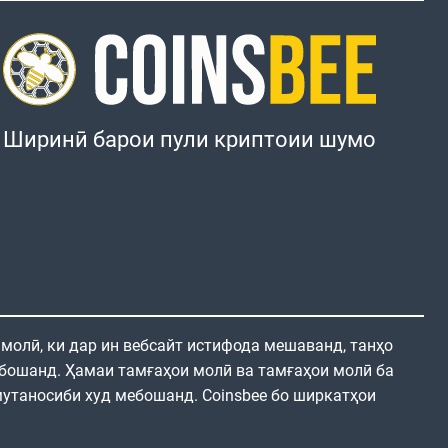
Ширинӣ барои пули криптоии шумо
 молӣ, ки дар ин вебсайт истифода мешаванд, танҳо
бошанд. Ҳамаи тамғаҳои молӣ ва тамғаҳои молӣ ба
утаносиби худ мебошанд. Coinsbee бо ширкатҳои