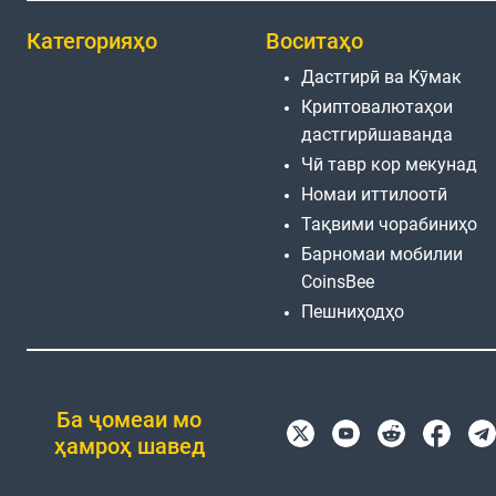
Категорияҳо
Воситаҳо
Дастгирӣ ва Кӯмак
Криптовалютаҳои
дастгирӣшаванда
Чӣ тавр кор мекунад
Номаи иттилоотӣ
Тақвими чорабиниҳо
Барномаи мобилии
CoinsBee
Пешниҳодҳо
Ба ҷомеаи мо
ҳамроҳ шавед