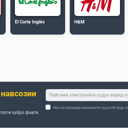
El Corte Inglés
H&M
 навсозии
Ман ба коркарди маълумоти худ розӣ буда, 
улоти хубро фавте