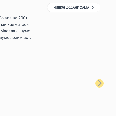
НИШОН ДОДАНИ ҲАМА
Solana ва 200+
онаи хидматҳои
. Масалан, шумо
 шумо лозим аст,
Баъдӣ