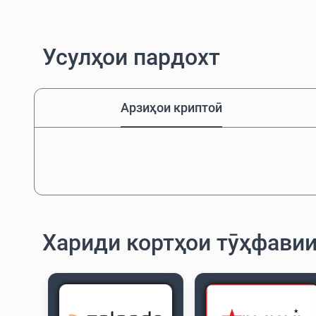
Усулҳои пардохт
Арзиҳои криптоӣ
Хариди кортҳои тӯҳфави