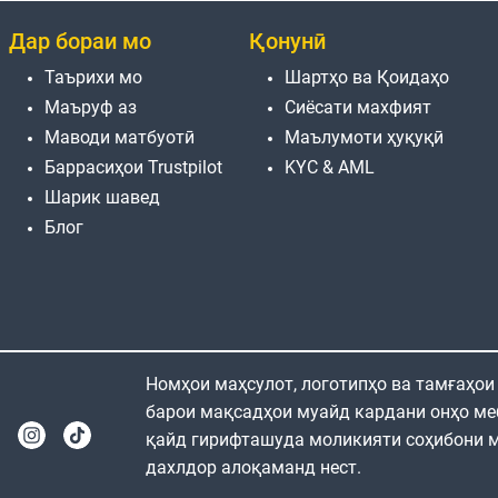
Дар бораи мо
Қонунӣ
Таърихи мо
Шартҳо ва Қоидаҳо
Маъруф аз
Сиёсати махфият
Маводи матбуотӣ
Маълумоти ҳуқуқӣ
Баррасиҳои Trustpilot
KYC & AML
Шарик шавед
Блог
Номҳои маҳсулот, логотипҳо ва тамғаҳои
барои мақсадҳои муайд кардани онҳо ме
қайд гирифташуда моликияти соҳибони м
дахлдор алоқаманд нест.