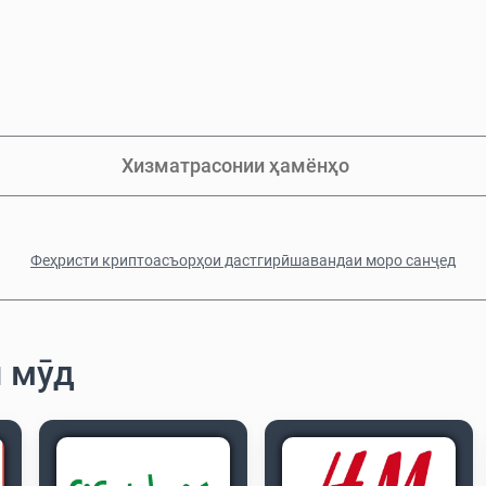
Хизматрасонии ҳамёнҳо
Феҳристи криптоасъорҳои дастгирӣшавандаи моро санҷед
и мӯд