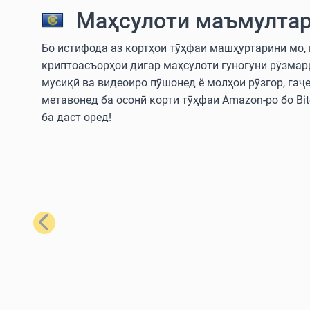
Маҳсулоти маъмултар
Бо истифода аз кортҳои тӯҳфаи машҳуртарини мо, шу
криптоасъорҳои дигар маҳсулоти гуногуни рӯзмар
мусиқӣ ва видеоиро пӯшонед ё молҳои рӯзгор, гаҷ
метавонед ба осонӣ корти тӯҳфаи Amazon-ро бо Bitc
ба даст оред!
Қаблӣ