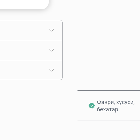
Нархи тахминӣ
Фаврӣ, хусусӣ,
бехатар