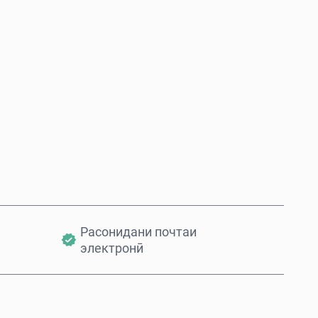
Ҳоло харед
Ба сабад илова кунед
Расонидани почтаи
электронӣ