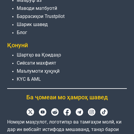
Маъруф аз
Маводи матбуотӣ
Баррасиҳои Trustpilot
Шарик шавед
Блог
Қонунӣ
Шартҳо ва Қоидаҳо
Сиёсати махфият
Маълумоти ҳуқуқӣ
KYC & AML
Ба ҷомеаи мо ҳамроҳ шавед
Номҳои маҳсулот, логотипҳо ва тамғаҳои молӣ, ки
дар ин вебсайт истифода мешаванд, танҳо барои