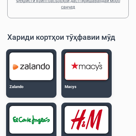
Феҳристи криптоасъорҳои дастгирӣшавандаи моро
санҷед
Хариди кортҳои тӯҳфавии мӯд
Zalando
Macys