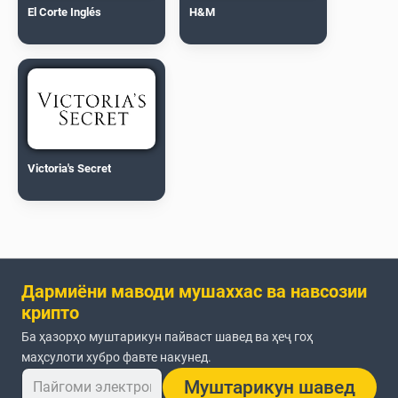
El Corte Inglés
H&M
Victoria's Secret
Дармиёни маводи мушаххас ва навсозии
крипто
Ба ҳазорҳо муштарикун пайваст шавед ва ҳеҷ гоҳ
маҳсулоти хубро фавте накунед.
Муштарикун шавед