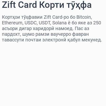
Zift Card Корти тӯҳфа
Кортҳои тӯҳфавии Zift Card-ро бо Bitcoin,
Ethereum, USDC, USDT, Solana ё бо яке аз 250
асъори дигар харидорӣ намоед. Пас аз
пардохт, шумо рамзи ваучерро фавран
тавассути почтаи электронӣ қабул мекунед.
Миёнаро интихоб кунед
Миқдорро интихоб кунед
Нархи тахминӣ