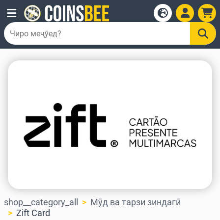
shop__category_all
Мӯд ва тарзи зиндагӣ
Zift Card