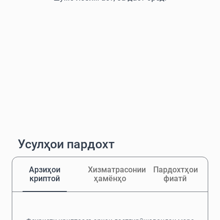
Усулҳои пардохт
Арзиҳои
Хизматрасонии
Пардохтҳои
криптоӣ
ҳамёнҳо
фиатӣ