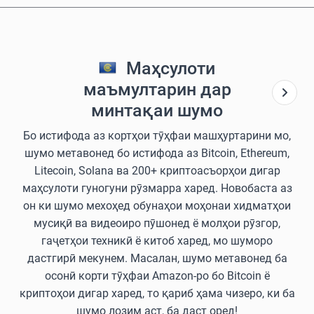
Маҳсулоти
маъмултарин дар
минтақаи шумо
Бо истифода аз кортҳои тӯҳфаи машҳуртарини мо,
шумо метавонед бо истифода аз Bitcoin, Ethereum,
Litecoin, Solana ва 200+ криптоасъорҳои дигар
маҳсулоти гуногуни рӯзмарра харед. Новобаста аз
он ки шумо мехоҳед обунаҳои моҳонаи хидматҳои
мусиқӣ ва видеоиро пӯшонед ё молҳои рӯзгор,
гаҷетҳои техникӣ ё китоб харед, мо шуморо
дастгирӣ мекунем. Масалан, шумо метавонед ба
осонӣ корти тӯҳфаи Amazon-ро бо Bitcoin ё
криптоҳои дигар харед, то қариб ҳама чизеро, ки ба
шумо лозим аст, ба даст оред!