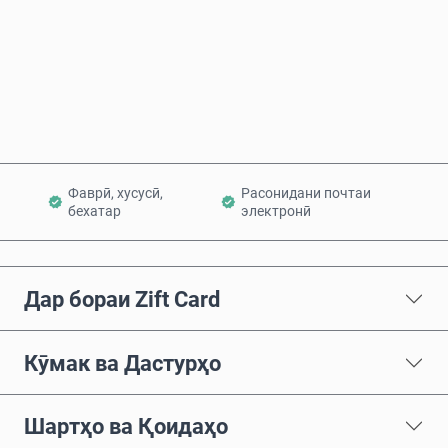
Ҳоло харед
Ба сабад илова кунед
Фаврӣ, хусусӣ,
Расонидани почтаи
бехатар
электронӣ
Дар бораи Zift Card
Кӯмак ва Дастурҳо
Шартҳо ва Қоидаҳо