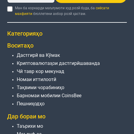
Ман ба коркарди маълумоти худ розӣ буда, ба
сиёсати
махфияти
бюллетени ахбор розӣ ҳастам.
Категорияҳо
Воситаҳо
Дастгирӣ ва Кӯмак
Криптовалютаҳои дастгирӣшаванда
Чӣ тавр кор мекунад
Номаи иттилоотӣ
Тақвими чорабиниҳо
Барномаи мобилии CoinsBee
Пешниҳодҳо
Дар бораи мо
Таърихи мо