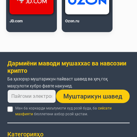
JD.com
Ozon.ru
Дармиёни маводи мушаххас ва навсозии
крипто
Ба ҳазорҳо муштарикун пайваст шавед ва ҳеҷ гоҳ
маҳсулоти хубро фавте накунед.
Муштарикун шавед
Ман ба коркарди маълумоти худ розӣ буда, ба
сиёсати
махфияти
бюллетени ахбор розӣ ҳастам.
Категорияҳо