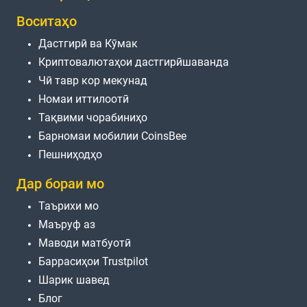
Воситаҳо
Дастгирӣ ва Кӯмак
Криптовалютаҳои дастгирӣшаванда
Чӣ тавр кор мекунад
Номаи иттилоотӣ
Тақвими чорабиниҳо
Барномаи мобилии CoinsBee
Пешниҳодҳо
Дар бораи мо
Таърихи мо
Маъруф аз
Маводи матбуотӣ
Баррасиҳои Trustpilot
Шарик шавед
Блог