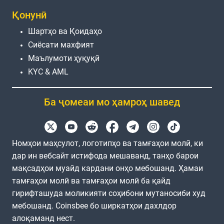
Қонунӣ
Шартҳо ва Қоидаҳо
Сиёсати махфият
Маълумоти ҳуқуқӣ
KYC & AML
Ба ҷомеаи мо ҳамроҳ шавед
Номҳои маҳсулот, логотипҳо ва тамғаҳои молӣ, ки
дар ин вебсайт истифода мешаванд, танҳо барои
мақсадҳои муайд кардани онҳо мебошанд. Ҳамаи
тамғаҳои молӣ ва тамғаҳои молӣ ба қайд
гирифташуда моликияти соҳибони мутаносиби худ
мебошанд. Coinsbee бо ширкатҳои дахлдор
алоқаманд нест.