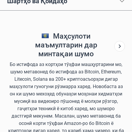
Шартҳо ва Қоидаҳо
Маҳсулоти
маъмултарин дар
минтақаи шумо
Бо истифода аз кортҳои тӯҳфаи машҳуртарини мо,
шумо метавонед бо истифода аз Bitcoin, Ethereum,
Litecoin, Solana ва 200+ криптоасъорҳои дигар
маҳсулоти гуногуни рӯзмарра харед. Новобаста аз
он ки шумо мехоҳед обунаҳои моҳонаи хидматҳои
мусиқӣ ва видеоиро пӯшонед ё молҳои рӯзгор,
гаҷетҳои техникӣ ё китоб харед, мо шуморо
дастгирӣ мекунем. Масалан, шумо метавонед ба
осонӣ корти тӯҳфаи Amazon-ро бо Bitcoin ё
криптоҳои дигар харед, то қариб ҳама чизеро, ки ба