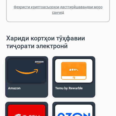
Феҳристи криптоасъорҳои дастгирӣшавандаи моро
санҷед
Хариди кортҳои тӯҳфавии
тиҷорати электронӣ
Amazon
Temu by Rewarble