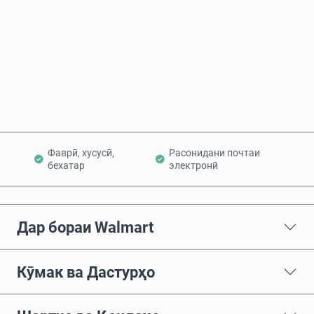
Ҳоло харед
Ба сабад илова кунед
Фаврӣ, хусусӣ,
Расонидани почтаи
бехатар
электронӣ
Дар бораи Walmart
Кӯмак ва Дастурҳо