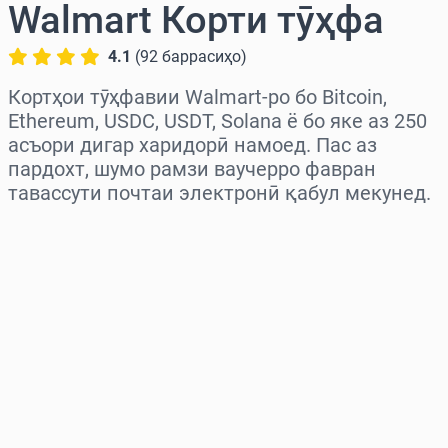
Walmart Корти тӯҳфа
4.1
(
92
баррасиҳо
)
Кортҳои тӯҳфавии Walmart-ро бо Bitcoin,
Ethereum, USDC, USDT, Solana ё бо яке аз 250
асъори дигар харидорӣ намоед. Пас аз
пардохт, шумо рамзи ваучерро фавран
тавассути почтаи электронӣ қабул мекунед.
Миёнаро интихоб кунед
Миқдорро интихоб кунед
Нархи тахминӣ