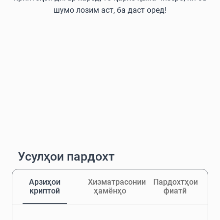
шумо лозим аст, ба даст оред!
Усулҳои пардохт
Арзиҳои
Хизматрасонии
Пардохтҳои
криптоӣ
ҳамёнҳо
фиатӣ