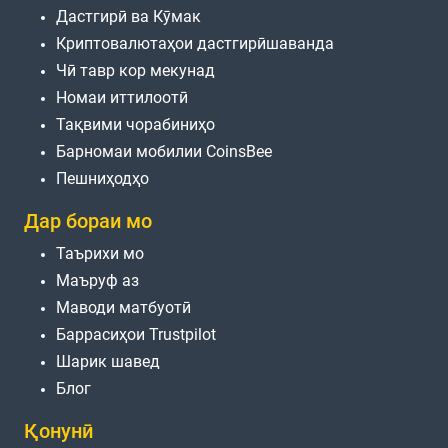
Дастгирӣ ва Кӯмак
Криптовалютаҳои дастгирӣшаванда
Чӣ тавр кор мекунад
Номаи иттилоотӣ
Тақвими чорабиниҳо
Барномаи мобилии CoinsBee
Пешниҳодҳо
Дар бораи мо
Таърихи мо
Маъруф аз
Маводи матбуотӣ
Баррасиҳои Trustpilot
Шарик шавед
Блог
Қонунӣ