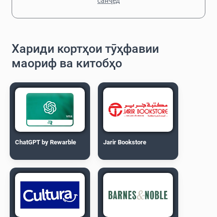
санҷед
Хариди кортҳои тӯҳфавии
маориф ва китобҳо
ChatGPT by Rewarble
Jarir Bookstore