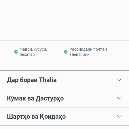
Ҳоло харед
Ба сабад илова кунед
Фаврӣ, хусусӣ,
Расонидани почтаи
бехатар
электронӣ
Дар бораи Thalia
Кӯмак ва Дастурҳо
Шартҳо ва Қоидаҳо