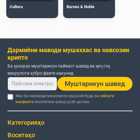
Cultura
Barnes & Noble
Дармиёни маводи мушаххас ва навсозии
крипто
Ба ҳазорҳо муштарикун пайваст шавед ва ҳеҷ гоҳ
маҳсулоти хубро фавте накунед.
Муштарикун шавед
Ман ба коркарди маълумоти худ розӣ буда, ба
сиёсати
махфияти
бюллетени ахбор розӣ ҳастам.
Категорияҳо
Воситаҳо