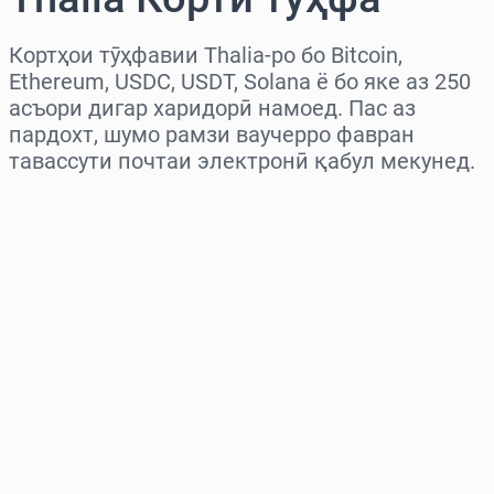
Кортҳои тӯҳфавии Thalia-ро бо Bitcoin,
Ethereum, USDC, USDT, Solana ё бо яке аз 250
асъори дигар харидорӣ намоед. Пас аз
пардохт, шумо рамзи ваучерро фавран
тавассути почтаи электронӣ қабул мекунед.
Миёнаро интихоб кунед
Миқдорро интихоб кунед
Нархи тахминӣ