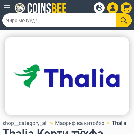
shop__category_all
Маориф ва китобҳо
Thalia
Thalia Корти тӯҳфа