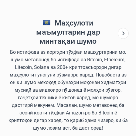
Маҳсулоти
маъмултарин дар
минтақаи шумо
Бо истифода аз кортҳои тӯҳфаи машҳуртарини мо,
шумо метавонед бо истифода аз Bitcoin, Ethereum,
Litecoin, Solana ва 200+ криптоасъорҳои дигар
маҳсулоти гуногуни рӯзмарра харед. Новобаста аз
он ки шумо мехоҳед обунаҳои моҳонаи хидматҳои
мусиқӣ ва видеоиро пӯшонед ё молҳои рӯзгор,
гаҷетҳои техникӣ ё китоб харед, мо шуморо
дастгирӣ мекунем. Масалан, шумо метавонед ба
осонӣ корти тӯҳфаи Amazon-ро бо Bitcoin ё
криптоҳои дигар харед, то қариб ҳама чизеро, ки ба
шумо лозим аст, ба даст оред!