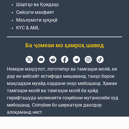
Шартҳо ва Қоидаҳо
Сиёсати махфият
Маълумоти ҳуқуқӣ
KYC & AML
Ба ҷомеаи мо ҳамроҳ шавед
Номҳои маҳсулот, логотипҳо ва тамғаҳои молӣ, ки
дар ин вебсайт истифода мешаванд, танҳо барои
мақсадҳои муайд кардани онҳо мебошанд. Ҳамаи
тамғаҳои молӣ ва тамғаҳои молӣ ба қайд
гирифташуда моликияти соҳибони мутаносиби худ
мебошанд. Coinsbee бо ширкатҳои дахлдор
алоқаманд нест.