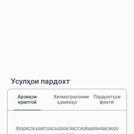
Усулҳои пардохт
Арзиҳои
Хизматрасонии
Пардохтҳои
криптоӣ
ҳамёнҳо
фиатӣ
Феҳристи криптоасъорҳои дастгирӣшавандаи моро