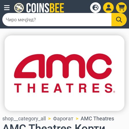
shop__category_all
Фароғат
AMC Theatres
AMC Theatres Корти