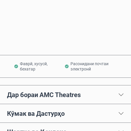
Ҳоло харед
Ба сабад илова кунед
Фаврӣ, хусусӣ,
Расонидани почтаи
бехатар
электронӣ
Дар бораи AMC Theatres
Кӯмак ва Дастурҳо