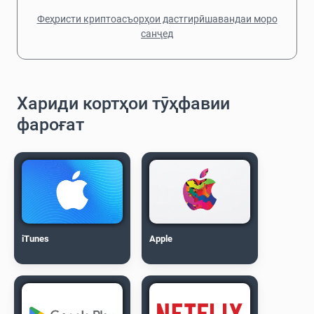
Феҳристи криптоасъорҳои дастгирӣшавандаи моро
санҷед
Хариди кортҳои тӯҳфавии
фароғат
iTunes
Apple