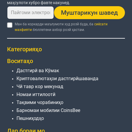
маҳсулоти хубро фавте накунед.
Муштарикун шавед
Ман ба коркарди маълумоти худ розӣ буда, ба
сиёсати
махфияти
бюллетени ахбор розӣ ҳастам.
Категорияҳо
Воситаҳо
Дастгирӣ ва Кӯмак
Криптовалютаҳои дастгирӣшаванда
Чӣ тавр кор мекунад
Номаи иттилоотӣ
Тақвими чорабиниҳо
Барномаи мобилии CoinsBee
Пешниҳодҳо
Дар бораи мо