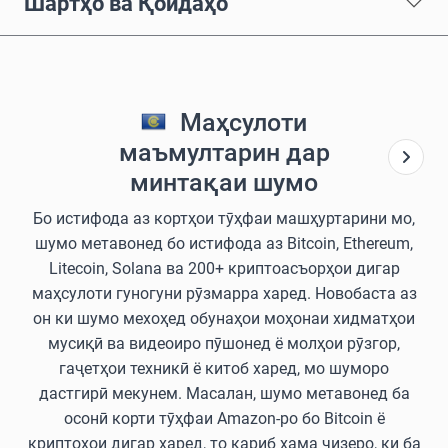
Шартҳо ва Қоидаҳо
Маҳсулоти
маъмултарин дар
минтақаи шумо
Бо истифода аз кортҳои тӯҳфаи машҳуртарини мо,
шумо метавонед бо истифода аз Bitcoin, Ethereum,
Litecoin, Solana ва 200+ криптоасъорҳои дигар
маҳсулоти гуногуни рӯзмарра харед. Новобаста аз
он ки шумо мехоҳед обунаҳои моҳонаи хидматҳои
мусиқӣ ва видеоиро пӯшонед ё молҳои рӯзгор,
гаҷетҳои техникӣ ё китоб харед, мо шуморо
дастгирӣ мекунем. Масалан, шумо метавонед ба
осонӣ корти тӯҳфаи Amazon-ро бо Bitcoin ё
криптоҳои дигар харед, то қариб ҳама чизеро, ки ба