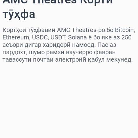
тӯҳфа
Кортҳои тӯҳфавии AMC Theatres-ро бо Bitcoin,
Ethereum, USDC, USDT, Solana ё бо яке аз 250
асъори дигар харидорӣ намоед. Пас аз
пардохт, шумо рамзи ваучерро фавран
тавассути почтаи электронӣ қабул мекунед.
Миёнаро интихоб кунед
Миқдорро интихоб кунед
Нархи тахминӣ