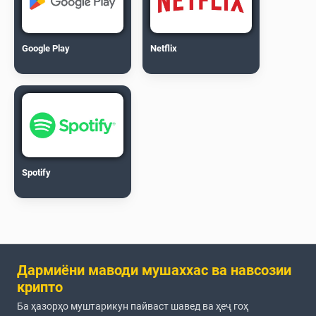
Google Play
Netflix
Spotify
Дармиёни маводи мушаххас ва навсозии
крипто
Ба ҳазорҳо муштарикун пайваст шавед ва ҳеҷ гоҳ