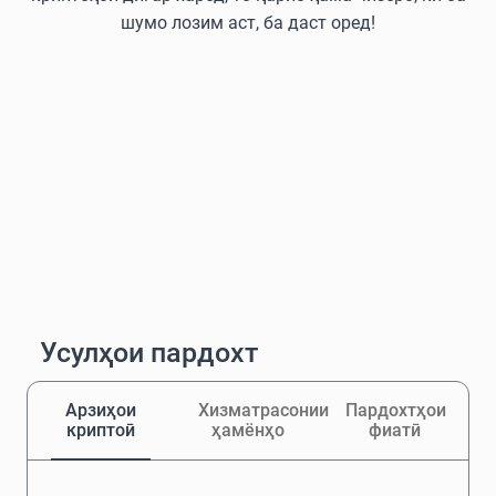
шумо лозим аст, ба даст оред!
Усулҳои пардохт
Арзиҳои
Хизматрасонии
Пардохтҳои
криптоӣ
ҳамёнҳо
фиатӣ