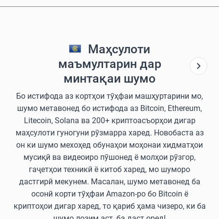
Маҳсулоти
маъмултарин дар
минтақаи шумо
Бо истифода аз кортҳои тӯҳфаи машҳуртарини мо,
шумо метавонед бо истифода аз Bitcoin, Ethereum,
Litecoin, Solana ва 200+ криптоасъорҳои дигар
маҳсулоти гуногуни рӯзмарра харед. Новобаста аз
он ки шумо мехоҳед обунаҳои моҳонаи хидматҳои
мусиқӣ ва видеоиро пӯшонед ё молҳои рӯзгор,
гаҷетҳои техникӣ ё китоб харед, мо шуморо
дастгирӣ мекунем. Масалан, шумо метавонед ба
осонӣ корти тӯҳфаи Amazon-ро бо Bitcoin ё
криптоҳои дигар харед, то қариб ҳама чизеро, ки ба
шумо лозим аст, ба даст оред!