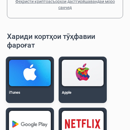
Феҳристи криптоасъорҳои дастгирӣшавандаи моро
санҷед
Хариди кортҳои тӯҳфавии
фароғат
iTunes
Apple