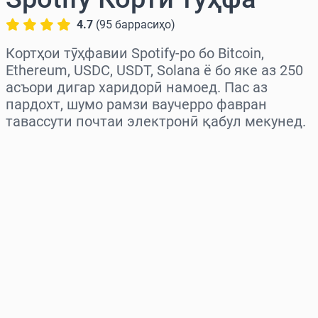
4.7
(
95
баррасиҳо
)
Кортҳои тӯҳфавии Spotify-ро бо Bitcoin,
Ethereum, USDC, USDT, Solana ё бо яке аз 250
асъори дигар харидорӣ намоед. Пас аз
пардохт, шумо рамзи ваучерро фавран
тавассути почтаи электронӣ қабул мекунед.
Миёнаро интихоб кунед
Миқдорро интихоб кунед
Нархи тахминӣ