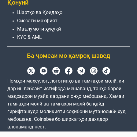
Қонунӣ
Шартҳо ва Қоидаҳо
Сиёсати махфият
Маълумоти ҳуқуқӣ
KYC & AML
Ба ҷомеаи мо ҳамроҳ шавед
Номҳои маҳсулот, логотипҳо ва тамғаҳои молӣ, ки
дар ин вебсайт истифода мешаванд, танҳо барои
мақсадҳои муайд кардани онҳо мебошанд. Ҳамаи
тамғаҳои молӣ ва тамғаҳои молӣ ба қайд
гирифташуда моликияти соҳибони мутаносиби худ
мебошанд. Coinsbee бо ширкатҳои дахлдор
алоқаманд нест.