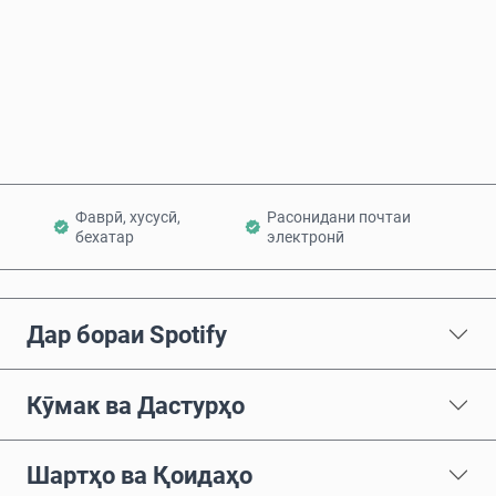
Ҳоло харед
Ба сабад илова кунед
Фаврӣ, хусусӣ,
Расонидани почтаи
бехатар
электронӣ
Дар бораи Spotify
Кӯмак ва Дастурҳо
Шартҳо ва Қоидаҳо