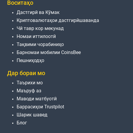
Воситаҳо
Дастгирӣ ва Кӯмак
Криптовалютаҳои дастгирӣшаванда
Чӣ тавр кор мекунад
Номаи иттилоотӣ
Тақвими чорабиниҳо
Барномаи мобилии CoinsBee
Пешниҳодҳо
Дар бораи мо
Таърихи мо
Маъруф аз
Маводи матбуотӣ
Баррасиҳои Trustpilot
Шарик шавед
Блог