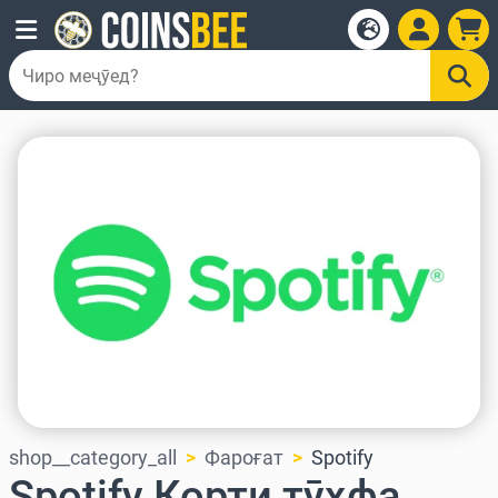
shop__category_all
Фароғат
Spotify
Spotify Корти тӯҳфа