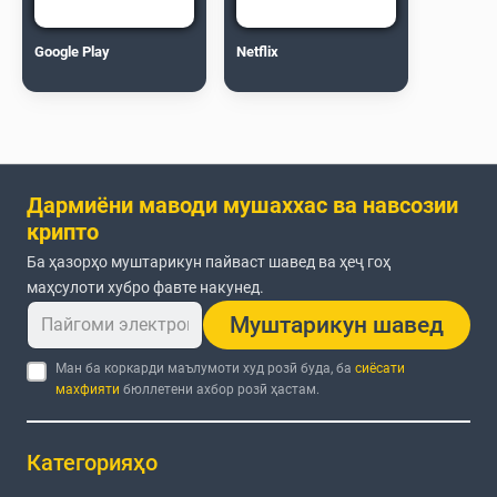
Google Play
Netflix
Дармиёни маводи мушаххас ва навсозии
крипто
Ба ҳазорҳо муштарикун пайваст шавед ва ҳеҷ гоҳ
маҳсулоти хубро фавте накунед.
Муштарикун шавед
Ман ба коркарди маълумоти худ розӣ буда, ба
сиёсати
махфияти
бюллетени ахбор розӣ ҳастам.
Категорияҳо