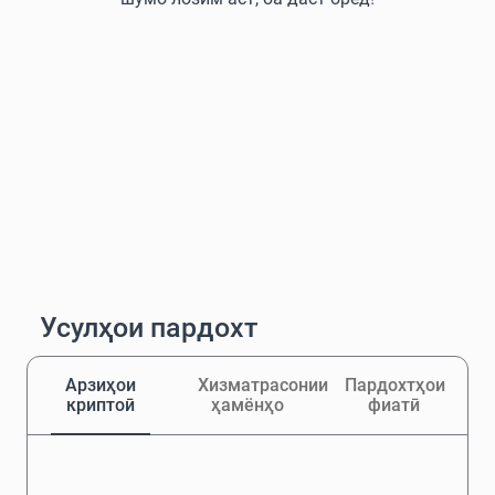
Усулҳои пардохт
Арзиҳои
Хизматрасонии
Пардохтҳои
криптоӣ
ҳамёнҳо
фиатӣ