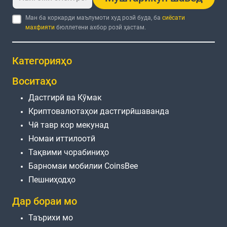
Ман ба коркарди маълумоти худ розӣ буда, ба
сиёсати
махфияти
бюллетени ахбор розӣ ҳастам.
Категорияҳо
Воситаҳо
Дастгирӣ ва Кӯмак
Криптовалютаҳои дастгирӣшаванда
Чӣ тавр кор мекунад
Номаи иттилоотӣ
Тақвими чорабиниҳо
Барномаи мобилии CoinsBee
Пешниҳодҳо
Дар бораи мо
Таърихи мо