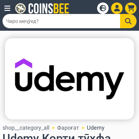
shop__category_all
Фароғат
Udemy
Udemy Корти тӯҳфа