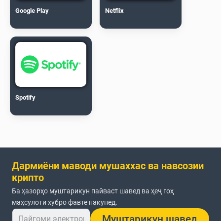
Google Play
Netflix
Spotify
Дармиёни маводи мушаххас ва навсозии
крипто
Ба ҳазорҳо муштарикун пайваст шавед ва ҳеҷ гоҳ
маҳсулоти хубро фавте накунед.
Муштарикун шавед