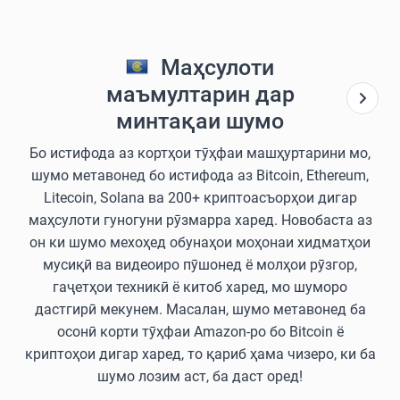
Маҳсулоти
маъмултарин дар
минтақаи шумо
Бо истифода аз кортҳои тӯҳфаи машҳуртарини мо,
шумо метавонед бо истифода аз Bitcoin, Ethereum,
Litecoin, Solana ва 200+ криптоасъорҳои дигар
маҳсулоти гуногуни рӯзмарра харед. Новобаста аз
он ки шумо мехоҳед обунаҳои моҳонаи хидматҳои
мусиқӣ ва видеоиро пӯшонед ё молҳои рӯзгор,
гаҷетҳои техникӣ ё китоб харед, мо шуморо
дастгирӣ мекунем. Масалан, шумо метавонед ба
осонӣ корти тӯҳфаи Amazon-ро бо Bitcoin ё
криптоҳои дигар харед, то қариб ҳама чизеро, ки ба
шумо лозим аст, ба даст оред!