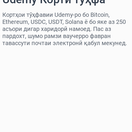
Кортҳои тӯҳфавии Udemy-ро бо Bitcoin,
Ethereum, USDC, USDT, Solana ё бо яке аз 250
асъори дигар харидорӣ намоед. Пас аз
пардохт, шумо рамзи ваучерро фавран
тавассути почтаи электронӣ қабул мекунед.
Миёнаро интихоб кунед
Миқдорро интихоб кунед
Нархи тахминӣ