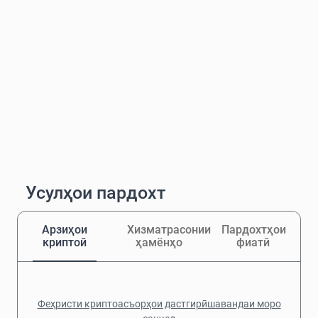
Усулҳои пардохт
Арзиҳои
Хизматрасонии
Пардохтҳои
криптоӣ
ҳамёнҳо
фиатӣ
Феҳристи криптоасъорҳои дастгирӣшавандаи моро