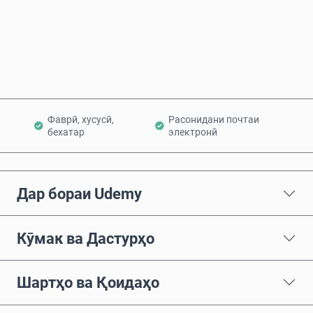
Ҳоло харед
Ба сабад илова кунед
Фаврӣ, хусусӣ,
Расонидани почтаи
бехатар
электронӣ
Дар бораи Udemy
Кӯмак ва Дастурҳо
Шартҳо ва Қоидаҳо