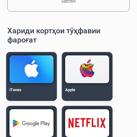
санҷед
Хариди кортҳои тӯҳфавии
фароғат
iTunes
Apple