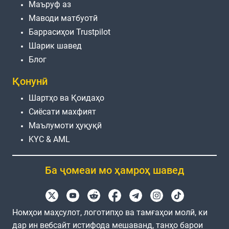
Маъруф аз
Маводи матбуотӣ
Баррасиҳои Trustpilot
Шарик шавед
Блог
Қонунӣ
Шартҳо ва Қоидаҳо
Сиёсати махфият
Маълумоти ҳуқуқӣ
KYC & AML
Ба ҷомеаи мо ҳамроҳ шавед
Номҳои маҳсулот, логотипҳо ва тамғаҳои молӣ, ки
дар ин вебсайт истифода мешаванд, танҳо барои