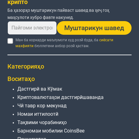
крипто
Ба ҳазорҳо муштарикун пайваст шавед ва ҳеҷ гоҳ
маҳсулоти хубро фавте накунед.
Муштарикун шавед
Ман ба коркарди маълумоти худ розӣ буда, ба
сиёсати
махфияти
бюллетени ахбор розӣ ҳастам.
Категорияҳо
Воситаҳо
Дастгирӣ ва Кӯмак
Криптовалютаҳои дастгирӣшаванда
Чӣ тавр кор мекунад
Номаи иттилоотӣ
Тақвими чорабиниҳо
Барномаи мобилии CoinsBee