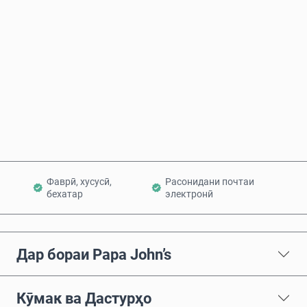
Нархи тахминӣ
Ҳоло харед
Ба сабад илова кунед
Фаврӣ, хусусӣ,
Расонидани почтаи
бехатар
электронӣ
Дар бораи Papa John’s
Кӯмак ва Дастурҳо