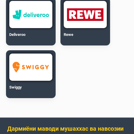
Deliveroo
Rewe
Swiggy
Дармиёни маводи мушаххас ва навсозии