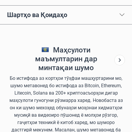
Шартҳо ва Қоидаҳо
Маҳсулоти
маъмултарин дар
минтақаи шумо
Бо истифода аз кортҳои тӯҳфаи машҳуртарини мо,
шумо метавонед бо истифода аз Bitcoin, Ethereum,
Litecoin, Solana ва 200+ криптоасъорҳои дигар
маҳсулоти гуногуни рӯзмарра харед. Новобаста аз
он ки шумо мехоҳед обунаҳои моҳонаи хидматҳои
мусиқӣ ва видеоиро пӯшонед ё молҳои рӯзгор,
гаҷетҳои техникӣ ё китоб харед, мо шуморо
дастгирӣ мекунем. Масалан, шумо метавонед ба