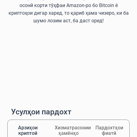
осонӣ корти тӯҳфаи Amazon-ро бо Bitcoin ё
криптоҳои дигар харед, то қариб ҳама чизеро, ки ба
шумо лозим аст, ба даст оред!
Усулҳои пардохт
Арзиҳои
Хизматрасонии
Пардохтҳои
криптоӣ
ҳамёнҳо
фиатӣ