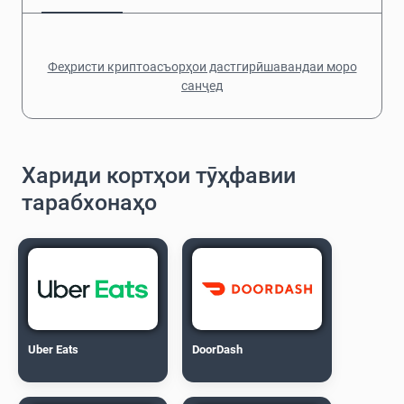
Феҳристи криптоасъорҳои дастгирӣшавандаи моро
санҷед
Хариди кортҳои тӯҳфавии
тарабхонаҳо
Uber Eats
DoorDash