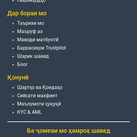
Пешниҳодҳо
Дар бораи мо
Таърихи мо
Маъруф аз
Маводи матбуотӣ
Баррасиҳои Trustpilot
Шарик шавед
Блог
Қонунӣ
Шартҳо ва Қоидаҳо
Сиёсати махфият
Маълумоти ҳуқуқӣ
KYC & AML
Ба ҷомеаи мо ҳамроҳ шавед