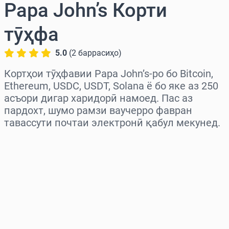
Papa John’s Корти
тӯҳфа
5.0
(
2
баррасиҳо
)
Кортҳои тӯҳфавии Papa John’s-ро бо Bitcoin,
Ethereum, USDC, USDT, Solana ё бо яке аз 250
асъори дигар харидорӣ намоед. Пас аз
пардохт, шумо рамзи ваучерро фавран
тавассути почтаи электронӣ қабул мекунед.
Миёнаро интихоб кунед
Миқдорро интихоб кунед