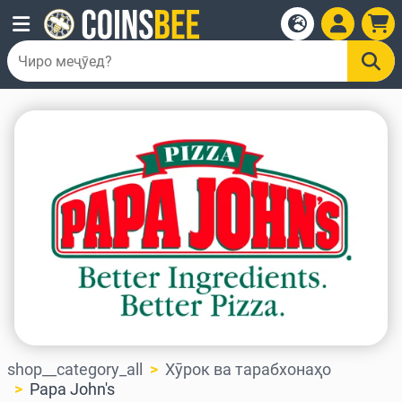
shop__category_all
Хӯрок ва тарабхонаҳо
Papa John's