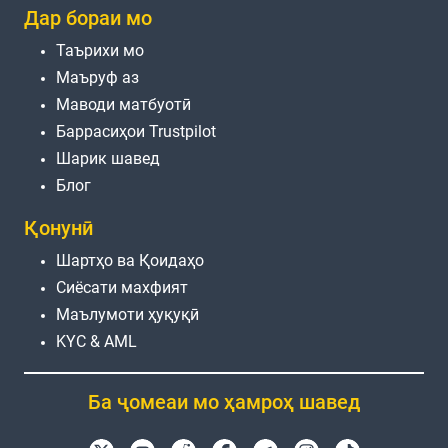
Дар бораи мо
Таърихи мо
Маъруф аз
Маводи матбуотӣ
Баррасиҳои Trustpilot
Шарик шавед
Блог
Қонунӣ
Шартҳо ва Қоидаҳо
Сиёсати махфият
Маълумоти ҳуқуқӣ
KYC & AML
Ба ҷомеаи мо ҳамроҳ шавед