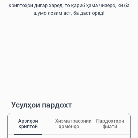
криптоҳои дигар харед, то қариб ҳама чизеро, ки ба
шумо лозим аст, ба даст оред!
Усулҳои пардохт
Арзиҳои
Хизматрасонии
Пардохтҳои
криптоӣ
ҳамёнҳо
фиатӣ