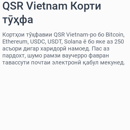
QSR Vietnam Корти
тӯҳфа
Кортҳои тӯҳфавии QSR Vietnam-ро бо Bitcoin,
Ethereum, USDC, USDT, Solana ё бо яке аз 250
асъори дигар харидорӣ намоед. Пас аз
пардохт, шумо рамзи ваучерро фавран
тавассути почтаи электронӣ қабул мекунед.
Миёнаро интихоб кунед
Миқдорро интихоб кунед
Нархи тахминӣ