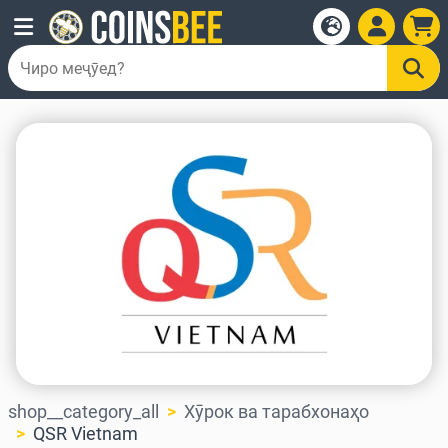
shop__category_all
Хӯрок ва тарабхонаҳо
QSR Vietnam