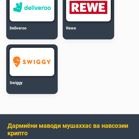
Deliveroo
Rewe
Swiggy
Дармиёни маводи мушаххас ва навсозии
крипто