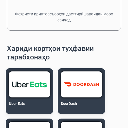
Феҳристи криптоасъорҳои дастгирӣшавандаи моро
санҷед
Хариди кортҳои тӯҳфавии
тарабхонаҳо
Uber Eats
DoorDash