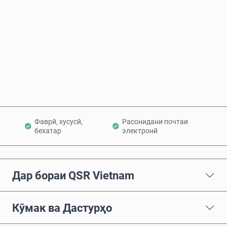
Ҳоло харед
Ба сабад илова кунед
Фаврӣ, хусусӣ,
Расонидани почтаи
бехатар
электронӣ
Дар бораи QSR Vietnam
Кӯмак ва Дастурҳо