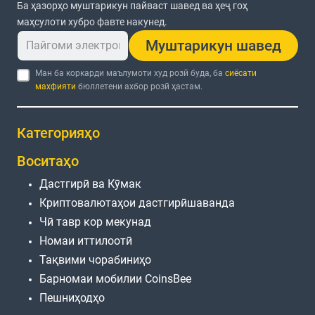
Ба ҳазорҳо муштарикун пайваст шавед ва ҳеҷ гоҳ
маҳсулоти хубро фавте накунед.
Муштарикун шавед
Ман ба коркарди маълумоти худ розӣ буда, ба
сиёсати
махфияти
бюллетени ахбор розӣ ҳастам.
Категорияҳо
Воситаҳо
Дастгирӣ ва Кӯмак
Криптовалютаҳои дастгирӣшаванда
Чӣ тавр кор мекунад
Номаи иттилоотӣ
Тақвими чорабиниҳо
Барномаи мобилии CoinsBee
Пешниҳодҳо