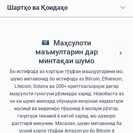
Шартҳо ва Қоидаҳо
Маҳсулоти
маъмултарин дар
минтақаи шумо
Бо истифода аз кортҳои тӯҳфаи машҳуртарини мо,
шумо метавонед бо истифода аз Bitcoin, Ethereum,
Litecoin, Solana ва 200+ криптоасъорҳои дигар
маҳсулоти гуногуни рӯзмарра харед. Новобаста аз
он ки шумо мехоҳед обунаҳои моҳонаи хидматҳои
мусиқӣ ва видеоиро пӯшонед ё молҳои рӯзгор,
гаҷетҳои техникӣ ё китоб харед, мо шуморо
дастгирӣ мекунем. Масалан, шумо метавонед ба
осонӣ корти тӯҳфаи Amazon-ро бо Bitcoin ё