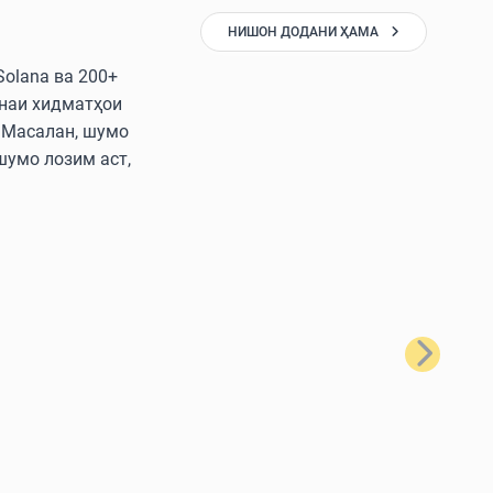
НИШОН ДОДАНИ ҲАМА
Solana ва 200+
онаи хидматҳои
. Масалан, шумо
 шумо лозим аст,
Баъдӣ