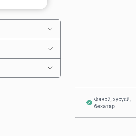
Нархи тахминӣ
Фаврӣ, хусусӣ,
бехатар