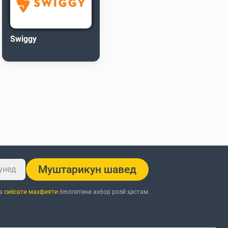
Swiggy
Муштарикун шавед
ба
сиёсати махфияти
бюллетени ахбор розӣ ҳастам.