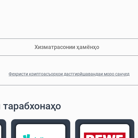
Хизматрасонии ҳамёнҳо
Феҳристи криптоасъорҳои дастгирӣшавандаи моро санҷед
 тарабхонаҳо