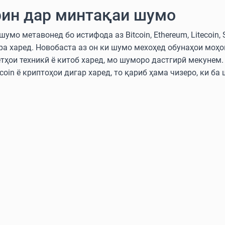
ин дар минтақаи шумо
мо метавонед бо истифода аз Bitcoin, Ethereum, Litecoin, 
ра харед. Новобаста аз он ки шумо мехоҳед обунаҳои моҳ
етҳои техникӣ ё китоб харед, мо шуморо дастгирӣ мекунем
oin ё криптоҳои дигар харед, то қариб ҳама чизеро, ки ба