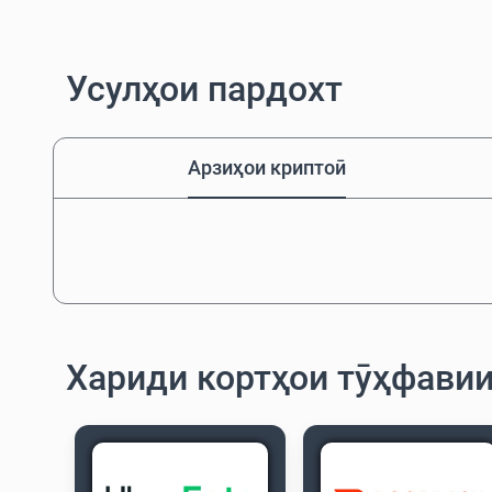
Усулҳои пардохт
Арзиҳои криптоӣ
Хариди кортҳои тӯҳфавии