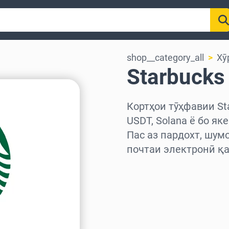
shop__category_all
Хӯ
Starbucks
Кортҳои тӯҳфавии Sta
USDT, Solana ё бо як
Пас аз пардохт, шум
почтаи электронӣ қа
Миёнаро интихоб куне
Миқдорро интихоб кун