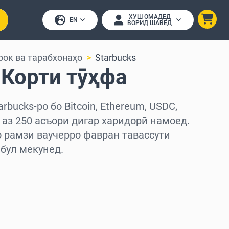
ХУШ ОМАДЕД
EN
ВОРИД ШАВЕД
рок ва тарабхонаҳо
Starbucks
 Корти тӯҳфа
rbucks-ро бо Bitcoin, Ethereum, USDC,
е аз 250 асъори дигар харидорӣ намоед.
о рамзи ваучерро фавран тавассути
бул мекунед.
д
ед