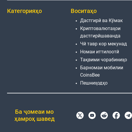
Категорияҳо
Воситаҳо
Дастгирӣ ва Кӯмак
Криптовалютаҳои
дастгирӣшаванда
Чӣ тавр кор мекунад
Номаи иттилоотӣ
Тақвими чорабиниҳо
Барномаи мобилии
CoinsBee
Пешниҳодҳо
Ба ҷомеаи мо
ҳамроҳ шавед