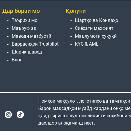
Дар бораи мо
Қонунӣ
Таърихи мо
Шартҳо ва Қоидаҳо
Маъруф аз
Сиёсати махфият
Маводи матбуотӣ
Маълумоти ҳуқуқӣ
Баррасиҳои Trustpilot
KYC & AML
Шарик шавед
Блог
Номҳои маҳсулот, логотипҳо ва тамғаҳои
барои мақсадҳои муайд кардани онҳо ме
қайд гирифташуда моликияти соҳибони м
дахлдор алоқаманд нест.