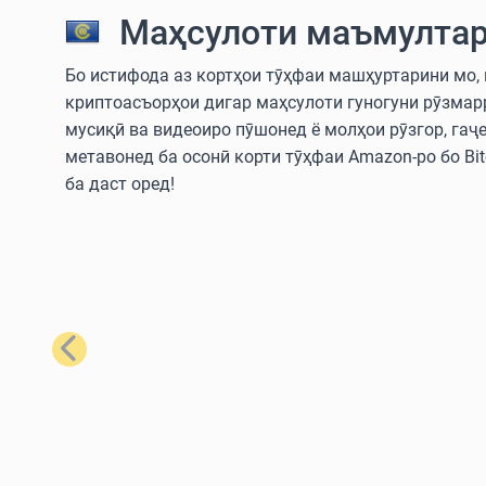
Маҳсулоти маъмултар
Бо истифода аз кортҳои тӯҳфаи машҳуртарини мо, шу
криптоасъорҳои дигар маҳсулоти гуногуни рӯзмар
мусиқӣ ва видеоиро пӯшонед ё молҳои рӯзгор, гаҷ
метавонед ба осонӣ корти тӯҳфаи Amazon-ро бо Bitc
ба даст оред!
Қаблӣ