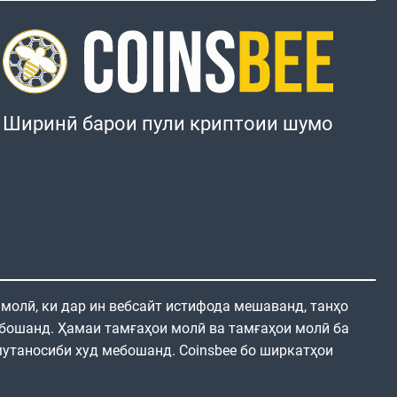
Ширинӣ барои пули криптоии шумо
 молӣ, ки дар ин вебсайт истифода мешаванд, танҳо
бошанд. Ҳамаи тамғаҳои молӣ ва тамғаҳои молӣ ба
утаносиби худ мебошанд. Coinsbee бо ширкатҳои