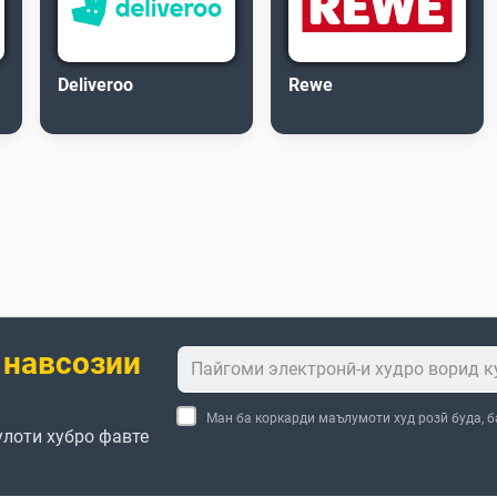
Deliveroo
Rewe
 навсозии
Ман ба коркарди маълумоти худ розӣ буда, 
улоти хубро фавте