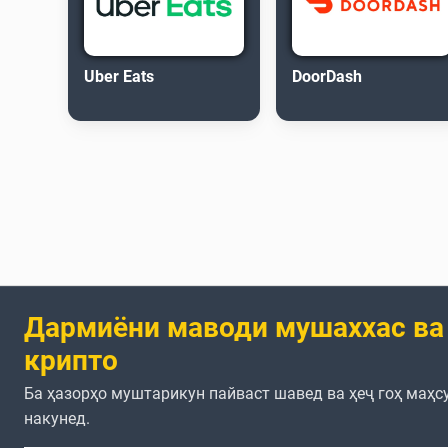
Uber Eats
DoorDash
Дармиёни маводи мушаххас ва
крипто
Ба ҳазорҳо муштарикун пайваст шавед ва ҳеҷ гоҳ маҳс
накунед.