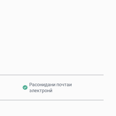
Ҳоло харед
Ба сабад илова кунед
Расонидани почтаи
электронӣ