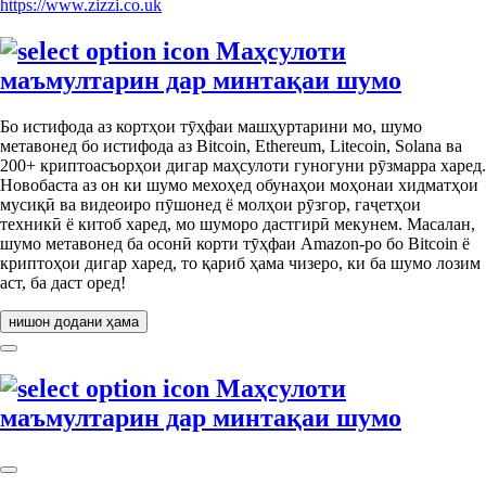
https://www.zizzi.co.uk
Маҳсулоти
маъмултарин дар минтақаи шумо
Бо истифода аз кортҳои тӯҳфаи машҳуртарини мо, шумо
метавонед бо истифода аз Bitcoin, Ethereum, Litecoin, Solana ва
200+ криптоасъорҳои дигар маҳсулоти гуногуни рӯзмарра харед.
Новобаста аз он ки шумо мехоҳед обунаҳои моҳонаи хидматҳои
мусиқӣ ва видеоиро пӯшонед ё молҳои рӯзгор, гаҷетҳои
техникӣ ё китоб харед, мо шуморо дастгирӣ мекунем. Масалан,
шумо метавонед ба осонӣ корти тӯҳфаи Amazon-ро бо Bitcoin ё
криптоҳои дигар харед, то қариб ҳама чизеро, ки ба шумо лозим
аст, ба даст оред!
нишон додани ҳама
Маҳсулоти
маъмултарин дар минтақаи шумо