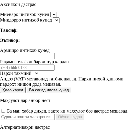
Аксияҳои дастрас
Миёнаро интихоб кунед
Миқдорро интихоб кунед
Тавсиф:
Эътибор:
Арзишро интихоб кунед
Рақами телефон барои пур кардан
Нархи тахминӣ
Андоз (VAT) метавонад татбиқ шавад. Нархи ниҳоӣ ҳангоми
пардохт нишон дода мешавад.
Ҳоло харед
Ба сабад илова кунед
Маҳсулот дар анбор нест
Ба ман хабар диҳед, вақте ки маҳсулот боз дастрас мешавад.
Обуна шудан
Алтернативаҳои дастрас