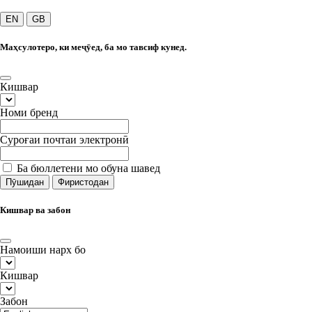
EN
GB
Маҳсулотеро, ки меҷӯед, ба мо тавсиф кунед.
Кишвар
Номи бренд
Суроғаи почтаи электронӣ
Ба бюллетени мо обуна шавед
Пӯшидан
Фиристодан
Кишвар ва забон
Намоиши нарх бо
Кишвар
Забон