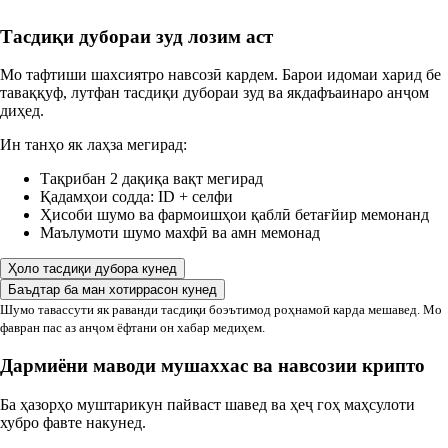
Тасдиқи дубораи зуд лозим аст
Мо тафтиши шахсиятро навсозӣ кардем. Барои идомаи харид бе
таваққуф, лутфан тасдиқи дубораи зуд ва якдафъаинаро анҷом
диҳед.
Ин танҳо як лаҳза мегирад:
Тақрибан 2 дақиқа вақт мегирад
Қадамҳои содда: ID + селфи
Ҳисоби шумо ва фармоишҳои қаблӣ бетағйир мемонанд
Маълумоти шумо махфӣ ва амн мемонад
Ҳоло тасдиқи дубора кунед
Баъдтар ба ман хотиррасон кунед
Шумо тавассути як раванди тасдиқи боэътимод роҳнамоӣ карда мешавед. Мо
фавран пас аз анҷом ёфтани он хабар медиҳем.
Дармиёни маводи мушаххас ва навсозии крипто
Ба ҳазорҳо муштарикун пайваст шавед ва ҳеҷ гоҳ маҳсулоти
хубро фавте накунед.