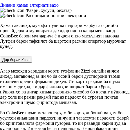
Дидани ҳамаи алтернативаҳо
Фаврӣ, хусусӣ, бехатар
Расонидани почтаи электронӣ
Ҳамаи аксияҳо, мукофотпулӣ ва шартҳои марбут аз ҷониби
провайдерҳои муоширати дахлдор идора карда мешаванд.
CoinsBee барои мундариҷа ё иҷрои онҳо масъулият надорад.
Лутфан барои тафсилот ба шартҳои расмии оператор муроҷиат
кунед.
Дар бораи Zizzi
Агар мехоҳед харидани корти тӯҳфавии Zizzi онлайн анҷом
диҳед, метавонед аз ин ҷо ба осонӣ барои дӯстдорони таоми
итолиёвӣ кредит фармоиш диҳед. Ин корти рақамӣ ба шумо
имкон медиҳад, ки дар филиалҳои ширкат барои хӯрок,
нӯшокиҳо ва дигар хизматрасониҳо ҳисобро бо кредит пӯшонед,
дар ҳоле ки рамзи рақамӣ пас аз пардохт ба суроғаи почтаи
электронии шумо фиристода мешавад.
Бо CoinsBee шумо метавонед ҳам бо кортҳои бонкӣ ва ҳам бо
усулҳои анъанавии пардохт, инчунин тавассути пардохти фаврӣ
бо криптовалюта фармоиш гузоред, то ки раванди харид зуд ва
қулай бошад. Ин e‑voucher‑и пешпардохт барои фарогирии