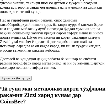
ҳисоби оилавӣ, таклифи шом бо дӯстон ё тӯҳфаи ногаҳонӣ
комил аст, зеро гиранда метавонад вақти мувофиқ ва филиали
дилхоҳро интихоб кунад.
Пас аз гирифтани рамзи рақамӣ, онро ҳангоми
ҳисоббаробаркунӣ нишон дода, ба таври пурра ё қисман барои
кам кардани маблағи умумӣ истифода бурдан мумкин аст, ва
бақияи боқимонда ҳамчун кредит барои сафари навбатӣ нигоҳ
дошта мешавад. Шумо метавонед ин корти рақамиро ҳамчун
Zizzi digital voucher ё кредит барои тарабхонаҳои шабака
истифода баред ва аз он баҳра баред, ки ин як тӯҳфаи чандир,
муосир ва комилан рақамӣ мебошад.
Дастрасӣ ва қоидаҳои дақиқ вобаста ба кишвар ва сиёсати
расмии бренд фарқ карда метавонанд, аз ин рӯ ҳамеша шартҳои
ҳозираро пеш аз истифода санҷед.
Кӯмак ва Дастурҳо
Чӣ гуна ман метавонам корти тӯҳфавии
рақамии Zizzi харид кунам дар
CoinsBee?