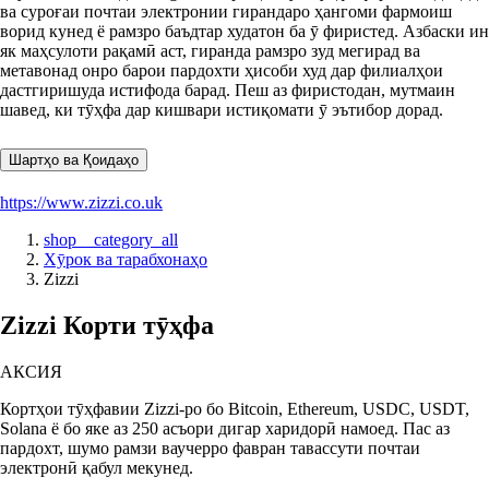
ва суроғаи почтаи электронии гирандаро ҳангоми фармоиш
ворид кунед ё рамзро баъдтар худатон ба ӯ фиристед. Азбаски ин
як маҳсулоти рақамӣ аст, гиранда рамзро зуд мегирад ва
метавонад онро барои пардохти ҳисоби худ дар филиалҳои
дастгиришуда истифода барад. Пеш аз фиристодан, мутмаин
шавед, ки тӯҳфа дар кишвари истиқомати ӯ эътибор дорад.
Шартҳо ва Қоидаҳо
https://www.zizzi.co.uk
shop__category_all
Хӯрок ва тарабхонаҳо
Zizzi
Zizzi Корти тӯҳфа
АКСИЯ
Кортҳои тӯҳфавии Zizzi-ро бо Bitcoin, Ethereum, USDC, USDT,
Solana ё бо яке аз 250 асъори дигар харидорӣ намоед. Пас аз
пардохт, шумо рамзи ваучерро фавран тавассути почтаи
электронӣ қабул мекунед.