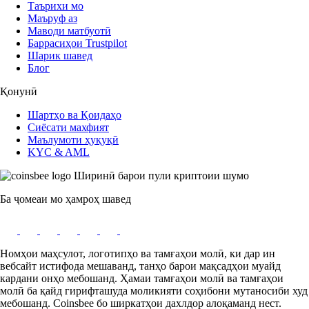
Таърихи мо
Маъруф аз
Маводи матбуотӣ
Баррасиҳои Trustpilot
Шарик шавед
Блог
Қонунӣ
Шартҳо ва Қоидаҳо
Сиёсати махфият
Маълумоти ҳуқуқӣ
KYC & AML
Ширинӣ барои пули криптоии шумо
Ба ҷомеаи мо ҳамроҳ шавед
Номҳои маҳсулот, логотипҳо ва тамғаҳои молӣ, ки дар ин
вебсайт истифода мешаванд, танҳо барои мақсадҳои муайд
кардани онҳо мебошанд. Ҳамаи тамғаҳои молӣ ва тамғаҳои
молӣ ба қайд гирифташуда моликияти соҳибони мутаносиби худ
мебошанд. Coinsbee бо ширкатҳои дахлдор алоқаманд нест.