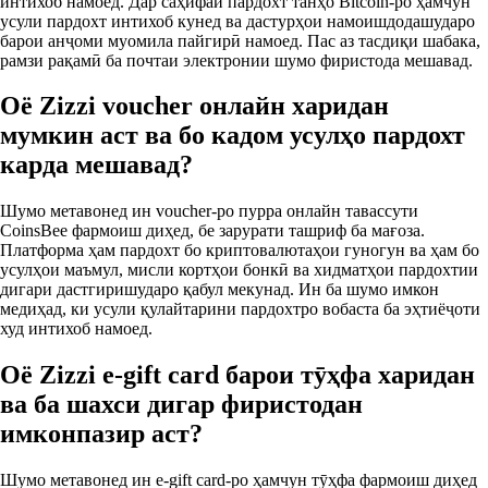
интихоб намоед. Дар саҳифаи пардохт танҳо Bitcoin‑ро ҳамчун
усули пардохт интихоб кунед ва дастурҳои намоишдодашударо
барои анҷоми муомила пайгирӣ намоед. Пас аз тасдиқи шабака,
рамзи рақамӣ ба почтаи электронии шумо фиристода мешавад.
Оё Zizzi voucher онлайн харидан
мумкин аст ва бо кадом усулҳо пардохт
карда мешавад?
Шумо метавонед ин voucher‑ро пурра онлайн тавассути
CoinsBee фармоиш диҳед, бе зарурати ташриф ба мағоза.
Платформа ҳам пардохт бо криптовалютаҳои гуногун ва ҳам бо
усулҳои маъмул, мисли кортҳои бонкӣ ва хидматҳои пардохтии
дигари дастгиришударо қабул мекунад. Ин ба шумо имкон
медиҳад, ки усули қулайтарини пардохтро вобаста ба эҳтиёҷоти
худ интихоб намоед.
Оё Zizzi e‑gift card барои тӯҳфа харидан
ва ба шахси дигар фиристодан
имконпазир аст?
Шумо метавонед ин e‑gift card‑ро ҳамчун тӯҳфа фармоиш диҳед