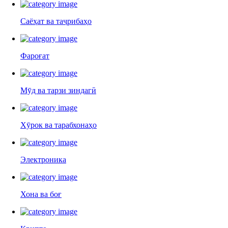
Саёҳат ва таҷрибаҳо
Фароғат
Мӯд ва тарзи зиндагӣ
Хӯрок ва тарабхонаҳо
Электроника
Хона ва боғ