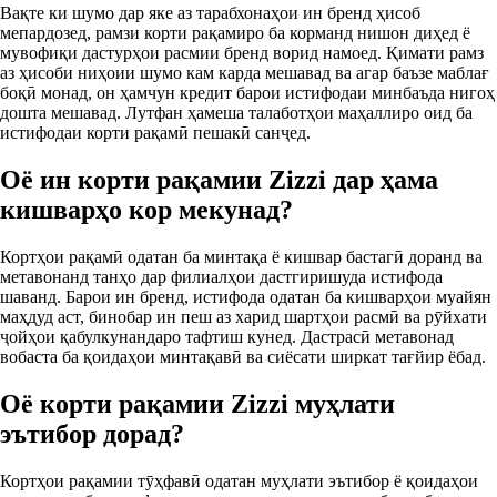
Вақте ки шумо дар яке аз тарабхонаҳои ин бренд ҳисоб
мепардозед, рамзи корти рақамиро ба корманд нишон диҳед ё
мувофиқи дастурҳои расмии бренд ворид намоед. Қимати рамз
аз ҳисоби ниҳоии шумо кам карда мешавад ва агар баъзе маблағ
боқӣ монад, он ҳамчун кредит барои истифодаи минбаъда нигоҳ
дошта мешавад. Лутфан ҳамеша талаботҳои маҳаллиро оид ба
истифодаи корти рақамӣ пешакӣ санҷед.
Оё ин корти рақамии Zizzi дар ҳама
кишварҳо кор мекунад?
Кортҳои рақамӣ одатан ба минтақа ё кишвар бастагӣ доранд ва
метавонанд танҳо дар филиалҳои дастгиришуда истифода
шаванд. Барои ин бренд, истифода одатан ба кишварҳои муайян
маҳдуд аст, бинобар ин пеш аз харид шартҳои расмӣ ва рӯйхати
ҷойҳои қабулкунандаро тафтиш кунед. Дастрасӣ метавонад
вобаста ба қоидаҳои минтақавӣ ва сиёсати ширкат тағйир ёбад.
Оё корти рақамии Zizzi муҳлати
эътибор дорад?
Кортҳои рақамии тӯҳфавӣ одатан муҳлати эътибор ё қоидаҳои