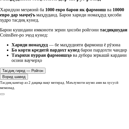
Харидҳои меҳмонӣ ба
1000 евро барои як фармоиш
ва
10000
евро дар маҷмӯъ
маҳдуданд. Барои хариди номаҳдуд ҳисоби
худро тасдиқ кунед.
Барои кушодани имконоти зерин ҳисоби ройгони
тасдиқшудаи
CoinsBee-ро эҷод кунед:
Хариди номаҳдуд
— бе маҳдудияти фармоиш ё рӯзона
Бо корти кредитӣ пардохт кунед
барои пардохти чандир
Таърихи пурраи фармоишҳо
ва дубора зеркашӣ кардани
осони ваучерҳо
Тасдиқ гиред — Ройгон
Ворид шавед
Тасдиқ камтар аз 2 дақиқа вақт мегирад. Маълумоти шумо амн ва хусусӣ
мемонад.