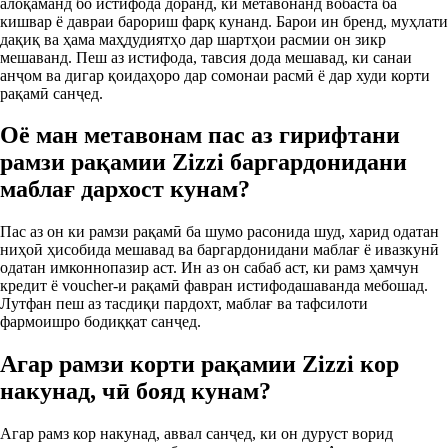
алоқаманд бо истифода доранд, ки метавонанд вобаста ба
кишвар ё давраи барориш фарқ кунанд. Барои ин бренд, муҳлати
дақиқ ва ҳама маҳдудиятҳо дар шартҳои расмии он зикр
мешаванд. Пеш аз истифода, тавсия дода мешавад, ки санаи
анҷом ва дигар қоидаҳоро дар сомонаи расмӣ ё дар худи корти
рақамӣ санҷед.
Оё ман метавонам пас аз гирифтани
рамзи рақамии Zizzi баргардонидани
маблағ дархост кунам?
Пас аз он ки рамзи рақамӣ ба шумо расонида шуд, харид одатан
ниҳоӣ ҳисобида мешавад ва баргардонидани маблағ ё ивазкунӣ
одатан имконнопазир аст. Ин аз он сабаб аст, ки рамз ҳамчун
кредит ё voucher‑и рақамӣ фавран истифодашаванда мебошад.
Лутфан пеш аз тасдиқи пардохт, маблағ ва тафсилоти
фармоишро бодиққат санҷед.
Агар рамзи корти рақамии Zizzi кор
накунад, чӣ бояд кунам?
Агар рамз кор накунад, аввал санҷед, ки он дуруст ворид