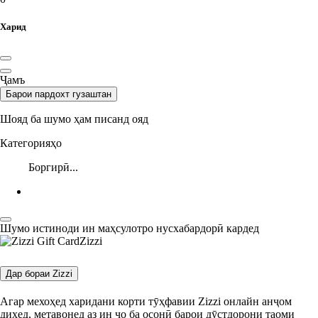
Харид
Ҷамъ
Барои пардохт гузаштан
Шояд ба шумо ҳам писанд ояд
Категорияҳо
Боргирӣ...
Шумо истиноди ин маҳсулотро нусхабардорӣ кардед
Zizzi
Дар бораи Zizzi
Агар мехоҳед харидани корти тӯҳфавии Zizzi онлайн анҷом
диҳед, метавонед аз ин ҷо ба осонӣ барои дӯстдорони таоми