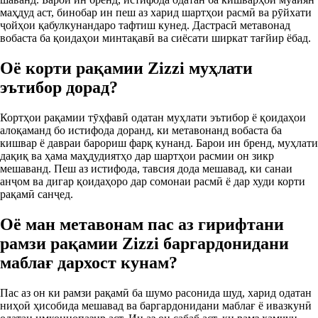
маҳдуд аст, бинобар ин пеш аз харид шартҳои расмӣ ва рӯйхати
ҷойҳои қабулкунандаро тафтиш кунед. Дастрасӣ метавонад
вобаста ба қоидаҳои минтақавӣ ва сиёсати ширкат тағйир ёбад.
Оё корти рақамии Zizzi муҳлати
эътибор дорад?
Кортҳои рақамии тӯҳфавӣ одатан муҳлати эътибор ё қоидаҳои
алоқаманд бо истифода доранд, ки метавонанд вобаста ба
кишвар ё давраи барориш фарқ кунанд. Барои ин бренд, муҳлати
дақиқ ва ҳама маҳдудиятҳо дар шартҳои расмии он зикр
мешаванд. Пеш аз истифода, тавсия дода мешавад, ки санаи
анҷом ва дигар қоидаҳоро дар сомонаи расмӣ ё дар худи корти
рақамӣ санҷед.
Оё ман метавонам пас аз гирифтани
рамзи рақамии Zizzi баргардонидани
маблағ дархост кунам?
Пас аз он ки рамзи рақамӣ ба шумо расонида шуд, харид одатан
ниҳоӣ ҳисобида мешавад ва баргардонидани маблағ ё ивазкунӣ