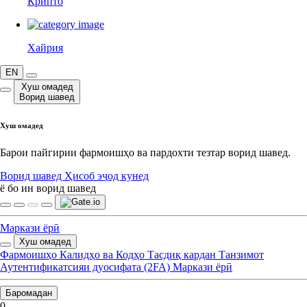
Крипто
Хайрия
EN
Хуш омадед
Ворид шавед
Хуш омадед
Барои пайгирии фармоишҳо ва пардохти тезтар ворид шавед.
Ворид шавед
Ҳисоб эҷод кунед
ё бо ин ворид шавед
Маркази ёрӣ
Хуш омадед
Фармоишҳо
Калидҳо ва Кодҳо
Тасдиқ кардан
Танзимот
Аутентификатсияи дуосифата (2FA)
Маркази ёрӣ
Баромадан
0