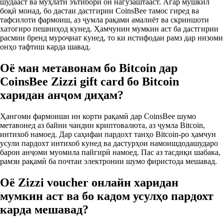
шудааст ва муҳлати эътибори он нагузаштааст. Агар мушкил
боқӣ монад, бо дастаи дастгирии CoinsBee тамос гиред ва
тафсилоти фармоиш, аз ҷумла рақами амалиёт ва скриншоти
хатогиро пешниҳод кунед. Ҳамчунин мумкин аст ба дастгирии
расмии бренд муроҷиат кунед, то ки истифодаи рамз дар низоми
онҳо тафтиш карда шавад.
Оё ман метавонам бо Bitcoin дар
CoinsBee Zizzi gift card бо Bitcoin
харидан анҷом диҳам?
Ҳангоми фармоиши ин корти рақамӣ дар CoinsBee шумо
метавонед аз байни чандин криптовалюта, аз ҷумла Bitcoin,
интихоб намоед. Дар саҳифаи пардохт танҳо Bitcoin‑ро ҳамчун
усули пардохт интихоб кунед ва дастурҳои намоишдодашударо
барои анҷоми муомила пайгирӣ намоед. Пас аз тасдиқи шабака,
рамзи рақамӣ ба почтаи электронии шумо фиристода мешавад.
Оё Zizzi voucher онлайн харидан
мумкин аст ва бо кадом усулҳо пардохт
карда мешавад?