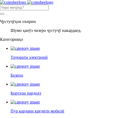
Ҷустуҷӯҳои охирин
Шумо ҳанӯз чизеро ҷустуҷӯ накардаед.
Категорияҳо
Тиҷорати электронӣ
Бозиҳо
Кортҳои пардохт
Пур кардани кредити мобилӣ