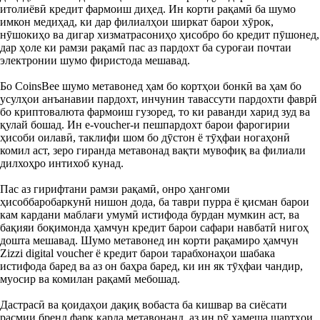
итолиёвӣ кредит фармоиш диҳед. Ин корти рақамӣ ба шумо
имкон медиҳад, ки дар филиалҳои ширкат барои хӯрок,
нӯшокиҳо ва дигар хизматрасониҳо ҳисобро бо кредит пӯшонед,
дар ҳоле ки рамзи рақамӣ пас аз пардохт ба суроғаи почтаи
электронии шумо фиристода мешавад.
Бо CoinsBee шумо метавонед ҳам бо кортҳои бонкӣ ва ҳам бо
усулҳои анъанавии пардохт, инчунин тавассути пардохти фаврӣ
бо криптовалюта фармоиш гузоред, то ки раванди харид зуд ва
қулай бошад. Ин e‑voucher‑и пешпардохт барои фарогирии
ҳисоби оилавӣ, таклифи шом бо дӯстон ё тӯҳфаи ногаҳонӣ
комил аст, зеро гиранда метавонад вақти мувофиқ ва филиали
дилхоҳро интихоб кунад.
Пас аз гирифтани рамзи рақамӣ, онро ҳангоми
ҳисоббаробаркунӣ нишон дода, ба таври пурра ё қисман барои
кам кардани маблағи умумӣ истифода бурдан мумкин аст, ва
бақияи боқимонда ҳамчун кредит барои сафари навбатӣ нигоҳ
дошта мешавад. Шумо метавонед ин корти рақамиро ҳамчун
Zizzi digital voucher ё кредит барои тарабхонаҳои шабака
истифода баред ва аз он баҳра баред, ки ин як тӯҳфаи чандир,
муосир ва комилан рақамӣ мебошад.
Дастрасӣ ва қоидаҳои дақиқ вобаста ба кишвар ва сиёсати
расмии бренд фарқ карда метавонанд, аз ин рӯ ҳамеша шартҳои