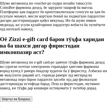
Шумо метавонед ин voucher‑ро пурра онлайн тавассути
CoinsBee фармоиш диҳед, бе зарурати ташриф ба мағоза.
Платформа ҳам пардохт бо криптовалютаҳои гуногун ва ҳам бо
усулҳои маъмул, мисли кортҳои бонкӣ ва хидматҳои пардохтии
дигари дастгиришударо қабул мекунад. Ин ба шумо имкон
медиҳад, ки усули қулайтарини пардохтро вобаста ба эҳтиёҷоти
худ интихоб намоед.
Оё Zizzi e‑gift card барои тӯҳфа харидан
ва ба шахси дигар фиристодан
имконпазир аст?
Шумо метавонед ин e‑gift card‑ро ҳамчун тӯҳфа фармоиш диҳед
ва суроғаи почтаи электронии гирандаро ҳангоми фармоиш
ворид кунед ё рамзро баъдтар худатон ба ӯ фиристед. Азбаски ин
як маҳсулоти рақамӣ аст, гиранда рамзро зуд мегирад ва
метавонад онро барои пардохти ҳисоби худ дар филиалҳои
дастгиришуда истифода барад. Пеш аз фиристодан, мутмаин
шавед, ки тӯҳфа дар кишвари истиқомати ӯ эътибор дорад.
Шартҳо ва Қоидаҳо