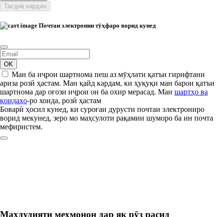
Тасдиқ кардан
Почтаи электронии тӯҳфаро ворид кунед
OK
Ман ба иҷрои шартнома пеш аз мӯҳлати қатъи гирифтани
ариза розӣ ҳастам. Ман қайд кардам, ки ҳуқуқи ман барои қатъи
шартнома дар оғози иҷрои он ба охир мерасад. Ман
шартҳо ва
қоидаҳо
-ро хонда, розӣ ҳастам
Боварӣ ҳосил кунед, ки суроғаи дурусти почтаи электрониро
ворид мекунед, зеро мо маҳсулоти рақамии шуморо ба ин почта
мефиристем.
Маҳдудияти меҳмонон дар як рӯз расид