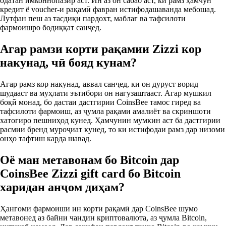
одатан имконнопазир аст. Ин аз он сабаб аст, ки рамз ҳамчун
кредит ё voucher‑и рақамӣ фавран истифодашаванда мебошад.
Лутфан пеш аз тасдиқи пардохт, маблағ ва тафсилоти
фармоишро бодиққат санҷед.
Агар рамзи корти рақамии Zizzi кор
накунад, чӣ бояд кунам?
Агар рамз кор накунад, аввал санҷед, ки он дуруст ворид
шудааст ва муҳлати эътибори он нагузаштааст. Агар мушкил
боқӣ монад, бо дастаи дастгирии CoinsBee тамос гиред ва
тафсилоти фармоиш, аз ҷумла рақами амалиёт ва скриншоти
хатогиро пешниҳод кунед. Ҳамчунин мумкин аст ба дастгирии
расмии бренд муроҷиат кунед, то ки истифодаи рамз дар низоми
онҳо тафтиш карда шавад.
Оё ман метавонам бо Bitcoin дар
CoinsBee Zizzi gift card бо Bitcoin
харидан анҷом диҳам?
Ҳангоми фармоиши ин корти рақамӣ дар CoinsBee шумо
метавонед аз байни чандин криптовалюта, аз ҷумла Bitcoin,