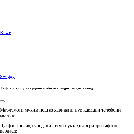
Rewe
Swiggy
Тафсилоти пур кардани мобилии худро тасдиқ кунед
Маълумоти муҳим пеш аз харидани пур кардани телефони
мобилӣ
Лутфан тасдиқ кунед, ки шумо нуктаҳои зеринро тафтиш
кардаед: