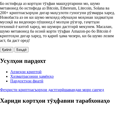
Бо истифода аз кортҳои тӯҳфаи машҳуртарини мо, шумо
метавонед бо истифода аз Bitcoin, Ethereum, Litecoin, Solana ва
200+ криптоасъорҳои дигар маҳсулоти гуногуни рӯзмарра харед.
Новобаста аз он ки шумо мехоҳед обунаҳои моҳонаи хидматҳои
мусиқӣ ва видеоиро пӯшонед ё молҳои рӯзгор, гаҷетҳои
техникӣ ё китоб харед, мо шуморо дастгирӣ мекунем. Масалан,
шумо метавонед ба осонӣ корти тӯҳфаи Amazon-ро бо Bitcoin ё
криптоҳои дигар харед, то қариб ҳама чизеро, ки ба шумо лозим
аст, ба даст оред!
Қаблӣ
Баъдӣ
Усулҳои пардохт
Арзиҳои криптоӣ
Хизматрасонии ҳамёнҳо
Пардохтҳои фиатӣ
Феҳристи криптоасъорҳои дастгирӣшавандаи моро санҷед
Хариди кортҳои тӯҳфавии тарабхонаҳо