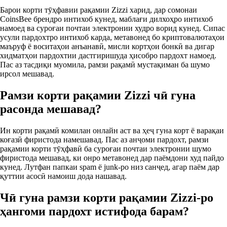
Барои корти тӯҳфавии рақамии Zizzi харид, дар сомонаи
CoinsBee брендро интихоб кунед, маблағи дилхоҳро интихоб
намоед ва суроғаи почтаи электронии худро ворид кунед. Сипас
усули пардохтро интихоб карда, метавонед бо криптовалютаҳои
маъруф ё воситаҳои анъанавӣ, мисли кортҳои бонкӣ ва дигар
хидматҳои пардохтии дастгиришуда ҳисобро пардохт намоед.
Пас аз тасдиқи муомила, рамзи рақамӣ мустақиман ба шумо
ирсол мешавад.
Рамзи корти рақамии Zizzi чӣ гуна
расонда мешавад?
Ин корти рақамӣ комилан онлайн аст ва ҳеҷ гуна корт ё варақаи
коғазӣ фиристода намешавад. Пас аз анҷоми пардохт, рамзи
рақамии корти тӯҳфавӣ ба суроғаи почтаи электронии шумо
фиристода мешавад, ки онро метавонед дар паёмдони худ пайдо
кунед. Лутфан папкаи spam ё junk‑ро низ санҷед, агар паём дар
қуттии асосӣ намоиш дода нашавад.
Чӣ гуна рамзи корти рақамии Zizzi‑ро
ҳангоми пардохт истифода барам?