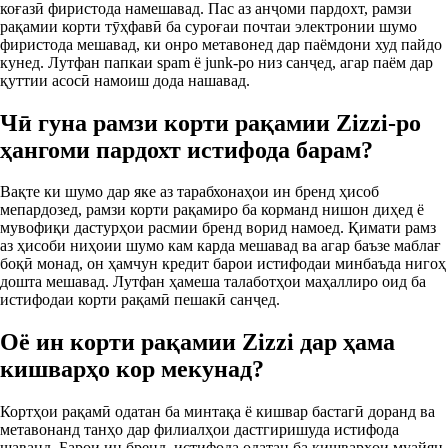
коғазӣ фиристода намешавад. Пас аз анҷоми пардохт, рамзи
рақамии корти тӯҳфавӣ ба суроғаи почтаи электронии шумо
фиристода мешавад, ки онро метавонед дар паёмдони худ пайдо
кунед. Лутфан папкаи spam ё junk‑ро низ санҷед, агар паём дар
қуттии асосӣ намоиш дода нашавад.
Чӣ гуна рамзи корти рақамии Zizzi‑ро
ҳангоми пардохт истифода барам?
Вақте ки шумо дар яке аз тарабхонаҳои ин бренд ҳисоб
мепардозед, рамзи корти рақамиро ба корманд нишон диҳед ё
мувофиқи дастурҳои расмии бренд ворид намоед. Қимати рамз
аз ҳисоби ниҳоии шумо кам карда мешавад ва агар баъзе маблағ
боқӣ монад, он ҳамчун кредит барои истифодаи минбаъда нигоҳ
дошта мешавад. Лутфан ҳамеша талаботҳои маҳаллиро оид ба
истифодаи корти рақамӣ пешакӣ санҷед.
Оё ин корти рақамии Zizzi дар ҳама
кишварҳо кор мекунад?
Кортҳои рақамӣ одатан ба минтақа ё кишвар бастагӣ доранд ва
метавонанд танҳо дар филиалҳои дастгиришуда истифода
шаванд. Барои ин бренд, истифода одатан ба кишварҳои муайян