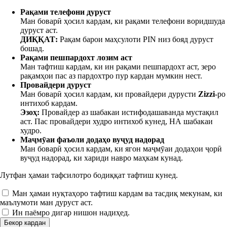
Рақами телефони дуруст
Ман боварӣ ҳосил кардам, ки рақами телефони
воридшуда
дуруст аст.
ДИҚҚАТ:
Рақам барои маҳсулоти PIN низ бояд дуруст
бошад.
Рақами пешпардохт лозим аст
Ман тафтиш кардам, ки ин рақами пешпардохт аст, зеро
рақамҳои пас аз пардохтро пур кардан мумкин нест.
Провайдери дуруст
Ман боварӣ ҳосил кардам, ки провайдери дурусти
Zizzi
-ро
интихоб кардам.
Эзоҳ:
Провайдер аз шабакаи истифодашаванда мустақил
аст. Пас провайдери худро интихоб кунед, НА шабакаи
худро.
Маҷмӯаи фаъоли додаҳо вуҷуд надорад
Ман боварӣ ҳосил кардам, ки ягон маҷмӯаи додаҳои ҷорӣ
вуҷуд надорад, ки хариди навро маҳкам кунад.
Лутфан ҳамаи тафсилотро бодиққат тафтиш кунед.
Ман ҳамаи нуқтаҳоро тафтиш кардам ва тасдиқ мекунам, ки
маълумоти ман дуруст аст.
Ин паёмро дигар нишон надиҳед.
Бекор кардан