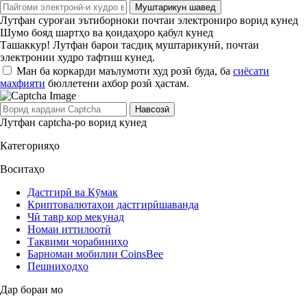
Муштарикун шавед
Лутфан суроғаи эътиборноки почтаи электрониро ворид кунед
Шумо бояд шартҳо ва қоидаҳоро қабул кунед
Ташаккур! Лутфан барои тасдиқ муштарикунӣ, почтаи
электронии худро тафтиш кунед.
Ман ба коркарди маълумоти худ розӣ буда, ба
сиёсати
махфияти
бюллетени ахбор розӣ ҳастам.
Навсозӣ
Лутфан captcha-ро ворид кунед
Категорияҳо
Воситаҳо
Дастгирӣ ва Кӯмак
Криптовалютаҳои дастгирӣшаванда
Чӣ тавр кор мекунад
Номаи иттилоотӣ
Тақвими чорабиниҳо
Барномаи мобилии CoinsBee
Пешниҳодҳо
Дар бораи мо