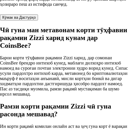
ҳозираро пеш аз истифода санҷед.
Кӯмак ва Дастурҳо
Чӣ гуна ман метавонам корти тӯҳфавии
рақамии Zizzi харид кунам дар
CoinsBee?
Барои корти тӯҳфавии рақамии Zizzi харид, дар сомонаи
CoinsBee брендро интихоб кунед, маблағи дилхоҳро интихоб
намоед ва суроғаи почтаи электронии худро ворид кунед. Сипас
усули пардохтро интихоб карда, метавонед бо криптовалютаҳои
маъруф ё воситаҳои анъанавӣ, мисли кортҳои бонкӣ ва дигар
хидматҳои пардохтии дастгиришуда ҳисобро пардохт намоед.
Пас аз тасдиқи муомила, рамзи рақамӣ мустақиман ба шумо
ирсол мешавад.
Рамзи корти рақамии Zizzi чӣ гуна
расонда мешавад?
Ин корти рақамӣ комилан онлайн аст ва ҳеҷ гуна корт ё варақаи