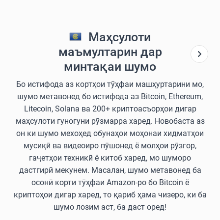
Маҳсулоти
маъмултарин дар
минтақаи шумо
Бо истифода аз кортҳои тӯҳфаи машҳуртарини мо,
шумо метавонед бо истифода аз Bitcoin, Ethereum,
Litecoin, Solana ва 200+ криптоасъорҳои дигар
маҳсулоти гуногуни рӯзмарра харед. Новобаста аз
он ки шумо мехоҳед обунаҳои моҳонаи хидматҳои
мусиқӣ ва видеоиро пӯшонед ё молҳои рӯзгор,
гаҷетҳои техникӣ ё китоб харед, мо шуморо
дастгирӣ мекунем. Масалан, шумо метавонед ба
осонӣ корти тӯҳфаи Amazon-ро бо Bitcoin ё
криптоҳои дигар харед, то қариб ҳама чизеро, ки ба
шумо лозим аст, ба даст оред!