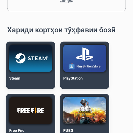
санҷед
Хариди кортҳои тӯҳфавии бозӣ
Steam
PlayStation
Free Fire
PUBG