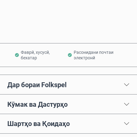
Ҳоло харед
Ба сабад илова кунед
Фаврӣ, хусусӣ,
Расонидани почтаи
бехатар
электронӣ
Дар бораи Folkspel
Кӯмак ва Дастурҳо
Шартҳо ва Қоидаҳо