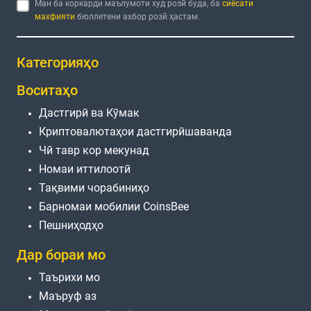
Ман ба коркарди маълумоти худ розӣ буда, ба
сиёсати
махфияти
бюллетени ахбор розӣ ҳастам.
Категорияҳо
Воситаҳо
Дастгирӣ ва Кӯмак
Криптовалютаҳои дастгирӣшаванда
Чӣ тавр кор мекунад
Номаи иттилоотӣ
Тақвими чорабиниҳо
Барномаи мобилии CoinsBee
Пешниҳодҳо
Дар бораи мо
Таърихи мо
Маъруф аз