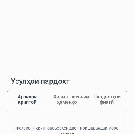
Усулҳои пардохт
Арзиҳои
Хизматрасонии
Пардохтҳои
криптоӣ
ҳамёнҳо
фиатӣ
Феҳристи криптоасъорҳои дастгирӣшавандаи моро