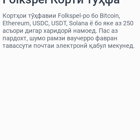
Кортҳои тӯҳфавии Folkspel-ро бо Bitcoin,
Ethereum, USDC, USDT, Solana ё бо яке аз 250
асъори дигар харидорӣ намоед. Пас аз
пардохт, шумо рамзи ваучерро фавран
тавассути почтаи электронӣ қабул мекунед.
Миёнаро интихоб кунед
Миқдорро интихоб кунед
Нархи тахминӣ