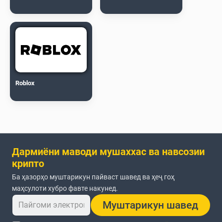
Roblox
Дармиёни маводи мушаххас ва навсозии
крипто
Ба ҳазорҳо муштарикун пайваст шавед ва ҳеҷ гоҳ
маҳсулоти хубро фавте накунед.
Муштарикун шавед