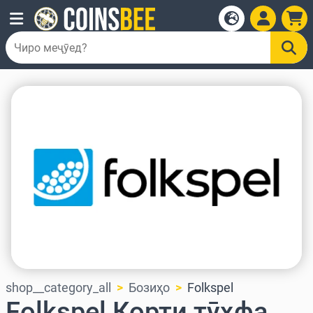
shop__category_all
Бозиҳо
Folkspel
Folkspel Корти тӯҳфа