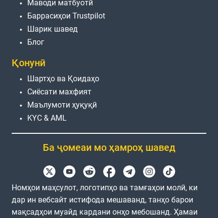
Маводи матбуотӣ
Баррасиҳои Trustpilot
Шарик шавед
Блог
Қонунӣ
Шартҳо ва Қоидаҳо
Сиёсати махфият
Маълумоти ҳуқуқӣ
KYC & AML
Ба ҷомеаи мо ҳамроҳ шавед
Номҳои маҳсулот, логотипҳо ва тамғаҳои молӣ, ки
дар ин вебсайт истифода мешаванд, танҳо барои
мақсадҳои муайд кардани онҳо мебошанд. Ҳамаи