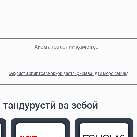
Хизматрасонии ҳамёнҳо
Феҳристи криптоасъорҳои дастгирӣшавандаи моро санҷед
 тандурустӣ ва зебоӣ