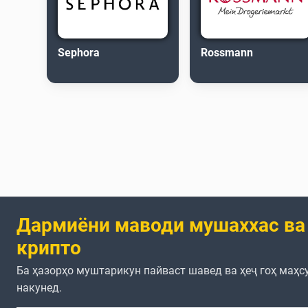
Sephora
Rossmann
Дармиёни маводи мушаххас ва
крипто
Ба ҳазорҳо муштарикун пайваст шавед ва ҳеҷ гоҳ маҳс
накунед.