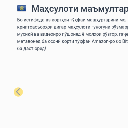
Маҳсулоти маъмултар
Бо истифода аз кортҳои тӯҳфаи машҳуртарини мо, шу
криптоасъорҳои дигар маҳсулоти гуногуни рӯзмар
мусиқӣ ва видеоиро пӯшонед ё молҳои рӯзгор, гаҷ
метавонед ба осонӣ корти тӯҳфаи Amazon-ро бо Bitc
ба даст оред!
Қаблӣ