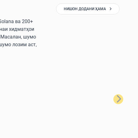
НИШОН ДОДАНИ ҲАМА
Solana ва 200+
онаи хидматҳои
. Масалан, шумо
 шумо лозим аст,
Баъдӣ