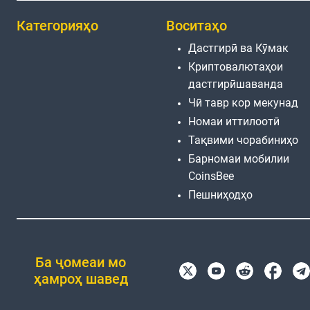
Категорияҳо
Воситаҳо
Дастгирӣ ва Кӯмак
Криптовалютаҳои
дастгирӣшаванда
Чӣ тавр кор мекунад
Номаи иттилоотӣ
Тақвими чорабиниҳо
Барномаи мобилии
CoinsBee
Пешниҳодҳо
Ба ҷомеаи мо
ҳамроҳ шавед