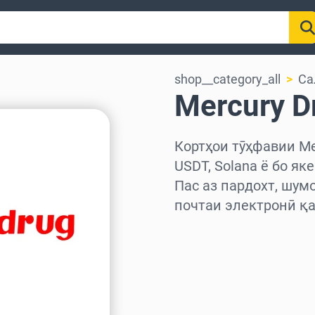
shop__category_all
Са
Mercury D
Кортҳои тӯҳфавии Mer
USDT, Solana ё бо як
Пас аз пардохт, шум
почтаи электронӣ қа
Миёнаро интихоб куне
Миқдорро интихоб кун