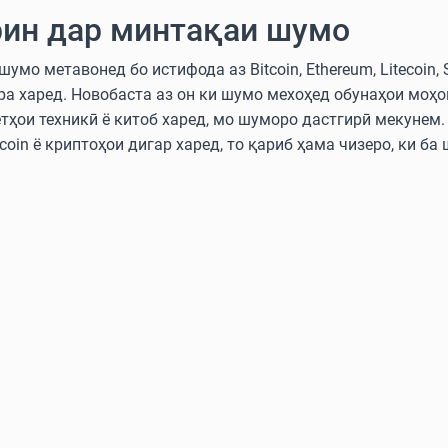
ин дар минтақаи шумо
мо метавонед бо истифода аз Bitcoin, Ethereum, Litecoin, 
ра харед. Новобаста аз он ки шумо мехоҳед обунаҳои моҳ
етҳои техникӣ ё китоб харед, мо шуморо дастгирӣ мекунем
oin ё криптоҳои дигар харед, то қариб ҳама чизеро, ки ба