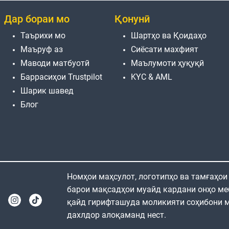
Дар бораи мо
Қонунӣ
Таърихи мо
Шартҳо ва Қоидаҳо
Маъруф аз
Сиёсати махфият
Маводи матбуотӣ
Маълумоти ҳуқуқӣ
Баррасиҳои Trustpilot
KYC & AML
Шарик шавед
Блог
Номҳои маҳсулот, логотипҳо ва тамғаҳои
барои мақсадҳои муайд кардани онҳо ме
қайд гирифташуда моликияти соҳибони м
дахлдор алоқаманд нест.