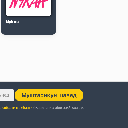
Nykaa
Муштарикун шавед
ба
сиёсати махфияти
бюллетени ахбор розӣ ҳастам.