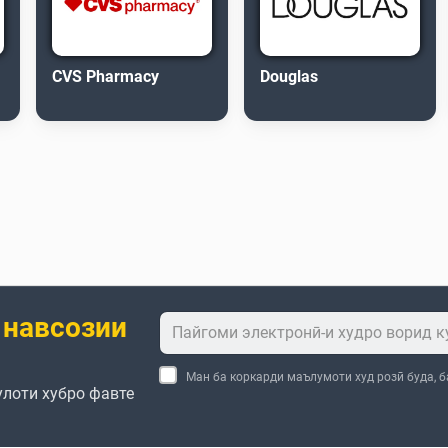
CVS Pharmacy
Douglas
 навсозии
Ман ба коркарди маълумоти худ розӣ буда, 
улоти хубро фавте