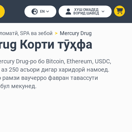
ХУШ ОМАДЕД
EN
ВОРИД ШАВЕД
ломатӣ, SPA ва зебоӣ
Mercury Drug
rug Корти тӯҳфа
cury Drug-ро бо Bitcoin, Ethereum, USDC,
е аз 250 асъори дигар харидорӣ намоед.
о рамзи ваучерро фавран тавассути
бул мекунед.
д
ед