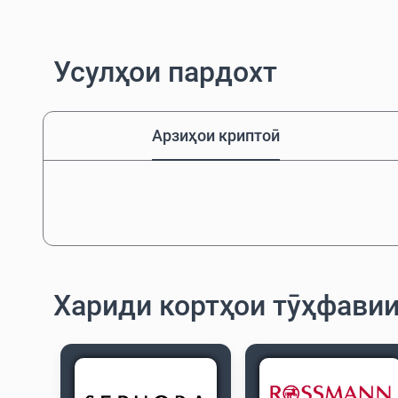
Усулҳои пардохт
Арзиҳои криптоӣ
Хариди кортҳои тӯҳфавии