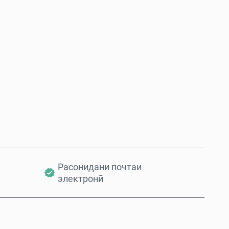
Ҳоло харед
Ба сабад илова кунед
Расонидани почтаи
электронӣ