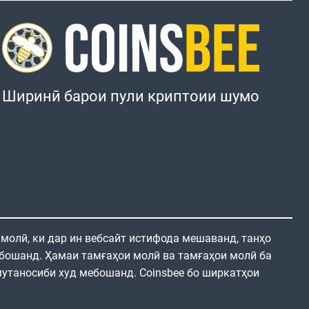
Ширинӣ барои пули криптоии шумо
 молӣ, ки дар ин вебсайт истифода мешаванд, танҳо
бошанд. Ҳамаи тамғаҳои молӣ ва тамғаҳои молӣ ба
утаносиби худ мебошанд. Coinsbee бо ширкатҳои