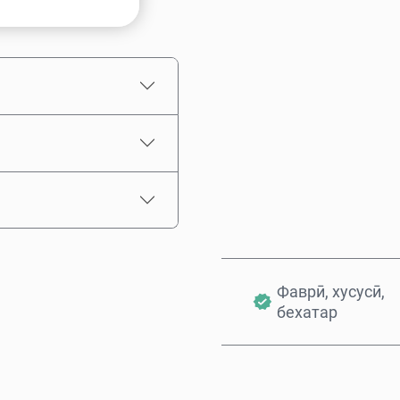
Нархи тахминӣ
Фаврӣ, хусусӣ,
бехатар