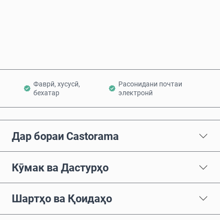
Ҳоло харед
Ба сабад илова кунед
Фаврӣ, хусусӣ,
Расонидани почтаи
бехатар
электронӣ
Дар бораи Castorama
Кӯмак ва Дастурҳо
Шартҳо ва Қоидаҳо