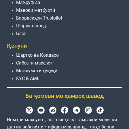
Маъруф аз
Маводи матбуотӣ
Баррасиҳои Trustpilot
Шарик шавед
Блог
Қонунӣ
Шартҳо ва Қоидаҳо
Сиёсати махфият
Маълумоти ҳуқуқӣ
KYC & AML
Ба ҷомеаи мо ҳамроҳ шавед
Номҳои маҳсулот, логотипҳо ва тамғаҳои молӣ, ки
дар ин вебсайт истифода мешаванд, танҳо барои