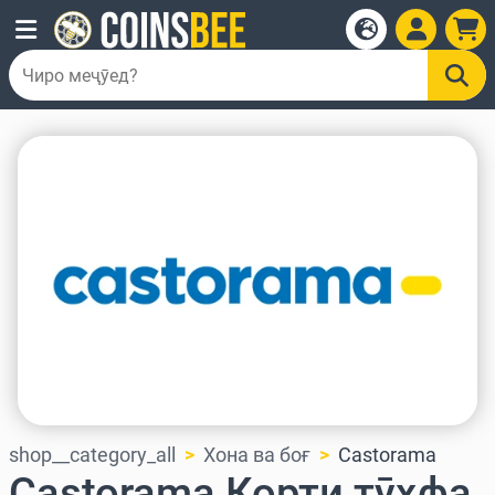
shop__category_all
Хона ва боғ
Castorama
Castorama Корти тӯҳфа