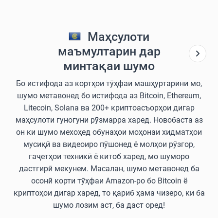
Маҳсулоти
маъмултарин дар
минтақаи шумо
Бо истифода аз кортҳои тӯҳфаи машҳуртарини мо,
шумо метавонед бо истифода аз Bitcoin, Ethereum,
Litecoin, Solana ва 200+ криптоасъорҳои дигар
маҳсулоти гуногуни рӯзмарра харед. Новобаста аз
он ки шумо мехоҳед обунаҳои моҳонаи хидматҳои
мусиқӣ ва видеоиро пӯшонед ё молҳои рӯзгор,
гаҷетҳои техникӣ ё китоб харед, мо шуморо
дастгирӣ мекунем. Масалан, шумо метавонед ба
осонӣ корти тӯҳфаи Amazon-ро бо Bitcoin ё
криптоҳои дигар харед, то қариб ҳама чизеро, ки ба
шумо лозим аст, ба даст оред!