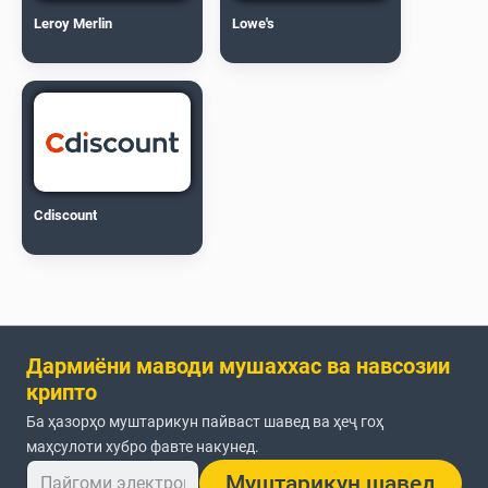
Leroy Merlin
Lowe's
Cdiscount
Дармиёни маводи мушаххас ва навсозии
крипто
Ба ҳазорҳо муштарикун пайваст шавед ва ҳеҷ гоҳ
маҳсулоти хубро фавте накунед.
Муштарикун шавед