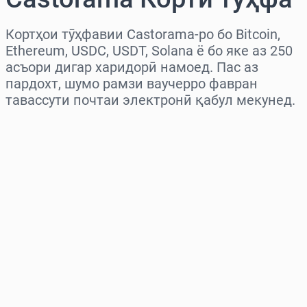
Кортҳои тӯҳфавии Castorama-ро бо Bitcoin,
Ethereum, USDC, USDT, Solana ё бо яке аз 250
асъори дигар харидорӣ намоед. Пас аз
пардохт, шумо рамзи ваучерро фавран
тавассути почтаи электронӣ қабул мекунед.
Миёнаро интихоб кунед
Миқдорро интихоб кунед
Нархи тахминӣ