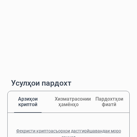
Усулҳои пардохт
Арзиҳои
Хизматрасонии
Пардохтҳои
криптоӣ
ҳамёнҳо
фиатӣ
Феҳристи криптоасъорҳои дастгирӣшавандаи моро