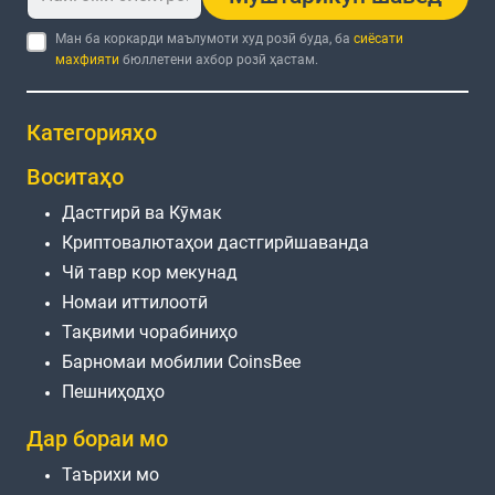
Ман ба коркарди маълумоти худ розӣ буда, ба
сиёсати
махфияти
бюллетени ахбор розӣ ҳастам.
Категорияҳо
Воситаҳо
Дастгирӣ ва Кӯмак
Криптовалютаҳои дастгирӣшаванда
Чӣ тавр кор мекунад
Номаи иттилоотӣ
Тақвими чорабиниҳо
Барномаи мобилии CoinsBee
Пешниҳодҳо
Дар бораи мо
Таърихи мо