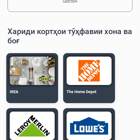
санҷед
Хариди кортҳои тӯҳфавии хона ва
боғ
IKEA
The Home Depot