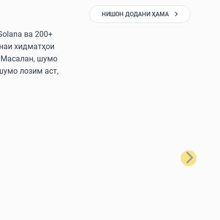
НИШОН ДОДАНИ ҲАМА
Solana ва 200+
онаи хидматҳои
. Масалан, шумо
 шумо лозим аст,
Баъдӣ