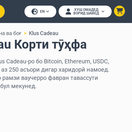
ХУШ ОМАДЕД
EN
ВОРИД ШАВЕД
на ва боғ
Klus Cadeau
au Корти тӯҳфа
s Cadeau-ро бо Bitcoin, Ethereum, USDC,
е аз 250 асъори дигар харидорӣ намоед.
о рамзи ваучерро фавран тавассути
бул мекунед.
д
ед