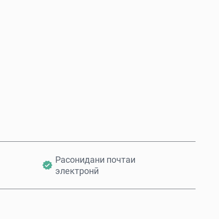
Ҳоло харед
Ба сабад илова кунед
Расонидани почтаи
электронӣ