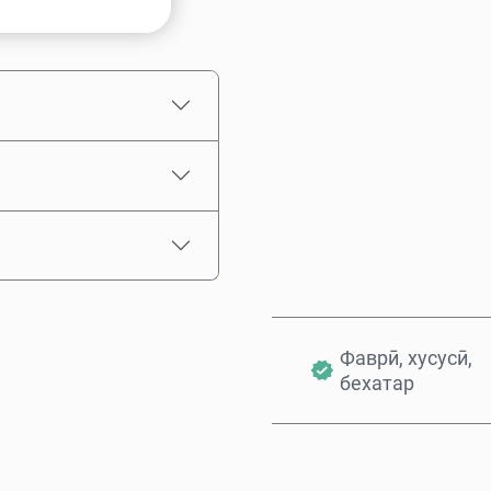
Нархи тахминӣ
Фаврӣ, хусусӣ,
бехатар