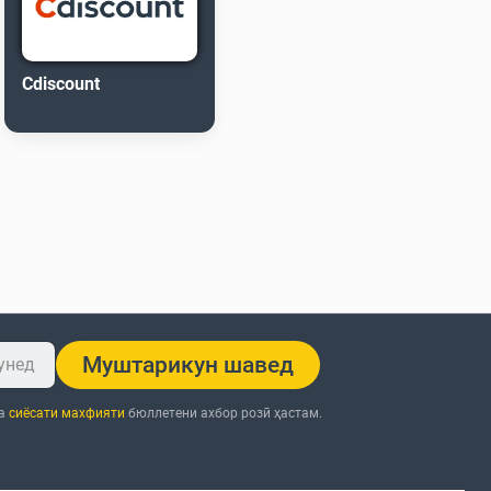
Cdiscount
Муштарикун шавед
ба
сиёсати махфияти
бюллетени ахбор розӣ ҳастам.