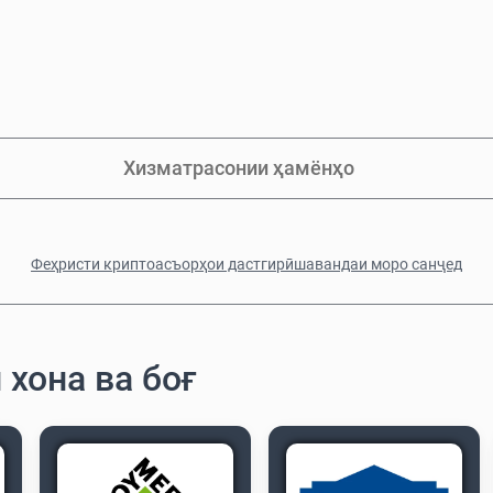
Хизматрасонии ҳамёнҳо
Феҳристи криптоасъорҳои дастгирӣшавандаи моро санҷед
 хона ва боғ