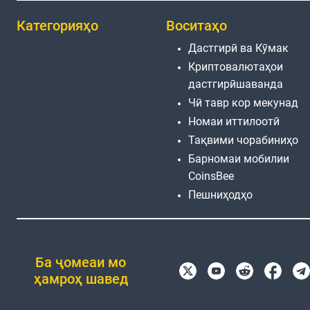
Категорияҳо
Воситаҳо
Дастгирӣ ва Кӯмак
Криптовалютаҳои
дастгирӣшаванда
Чӣ тавр кор мекунад
Номаи иттилоотӣ
Тақвими чорабиниҳо
Барномаи мобилии
CoinsBee
Пешниҳодҳо
Ба ҷомеаи мо
ҳамроҳ шавед