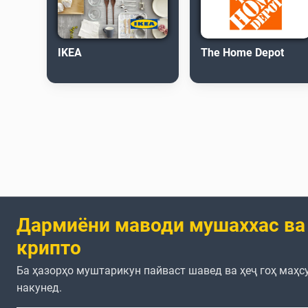
IKEA
The Home Depot
Дармиёни маводи мушаххас ва
крипто
Ба ҳазорҳо муштарикун пайваст шавед ва ҳеҷ гоҳ маҳс
накунед.