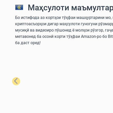
Маҳсулоти маъмултар
Бо истифода аз кортҳои тӯҳфаи машҳуртарини мо, шу
криптоасъорҳои дигар маҳсулоти гуногуни рӯзмар
мусиқӣ ва видеоиро пӯшонед ё молҳои рӯзгор, гаҷ
метавонед ба осонӣ корти тӯҳфаи Amazon-ро бо Bitc
ба даст оред!
Қаблӣ