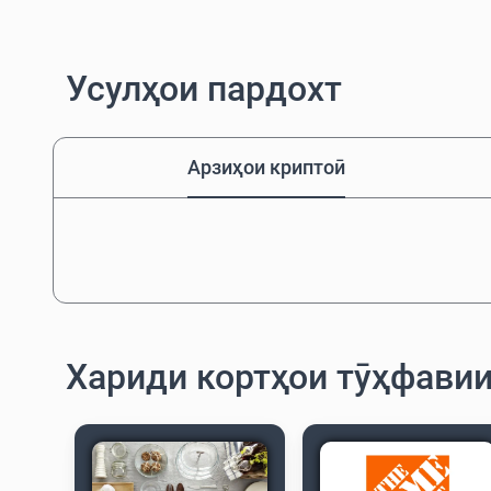
Усулҳои пардохт
Арзиҳои криптоӣ
Хариди кортҳои тӯҳфавии