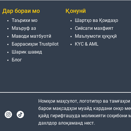
Дар бораи мо
Қонунӣ
Таърихи мо
Шартҳо ва Қоидаҳо
Маъруф аз
Сиёсати махфият
Маводи матбуотӣ
Маълумоти ҳуқуқӣ
Баррасиҳои Trustpilot
KYC & AML
Шарик шавед
Блог
Номҳои маҳсулот, логотипҳо ва тамғаҳои
барои мақсадҳои муайд кардани онҳо ме
қайд гирифташуда моликияти соҳибони м
дахлдор алоқаманд нест.