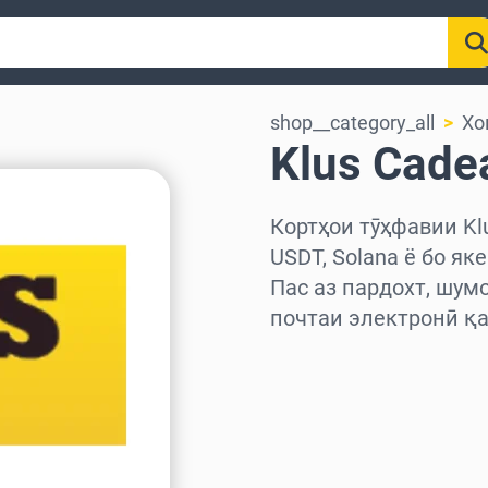
shop__category_all
Хо
Klus Cade
Кортҳои тӯҳфавии Klu
USDT, Solana ё бо як
Пас аз пардохт, шум
почтаи электронӣ қа
Миёнаро интихоб куне
Миқдорро интихоб кун