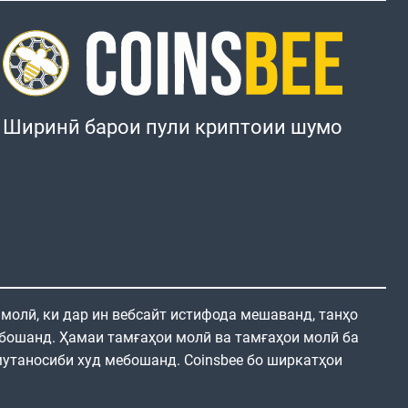
Ширинӣ барои пули криптоии шумо
 молӣ, ки дар ин вебсайт истифода мешаванд, танҳо
бошанд. Ҳамаи тамғаҳои молӣ ва тамғаҳои молӣ ба
утаносиби худ мебошанд. Coinsbee бо ширкатҳои