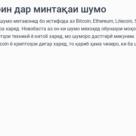
ин дар минтақаи шумо
мо метавонед бо истифода аз Bitcoin, Ethereum, Litecoin, 
ра харед. Новобаста аз он ки шумо мехоҳед обунаҳои моҳ
етҳои техникӣ ё китоб харед, мо шуморо дастгирӣ мекунем
oin ё криптоҳои дигар харед, то қариб ҳама чизеро, ки ба