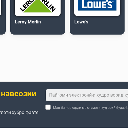
Leroy Merlin
Lowe's
 навсозии
Ман ба коркарди маълумоти худ розӣ буда, 
улоти хубро фавте