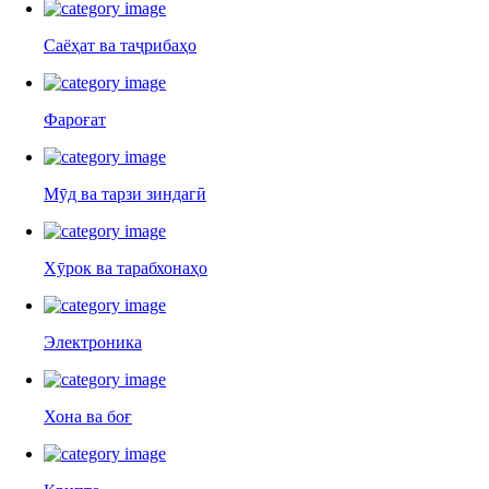
Саёҳат ва таҷрибаҳо
Фароғат
Мӯд ва тарзи зиндагӣ
Хӯрок ва тарабхонаҳо
Электроника
Хона ва боғ