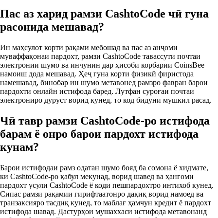
Пас аз харид рамзи CashtoCode чӣ гуна
расонида мешавад?
Ин маҳсулот корти рақамӣ мебошад ва пас аз анҷоми
муваффақонаи пардохт, рамзи CashtoCode тавассути почтаи
электронии шумо ва инчунин дар ҳисоби корбарии CoinsBee
намоиш дода мешавад. Ҳеҷ гуна корти физикӣ фиристода
намешавад, бинобар ин шумо метавонед рамзро фавран барои
пардохти онлайн истифода баред. Лутфан суроғаи почтаи
электрониро дуруст ворид кунед, то код бидуни мушкил расад.
Чӣ тавр рамзи CashtoCode-ро истифода
барам ё онро барои пардохт истифода
кунам?
Барои истифодаи рамз одатан шумо бояд ба сомона ё хидмате,
ки CashtoCode-ро қабул мекунад, ворид шавед ва ҳангоми
пардохт усули CashtoCode ё коди пешпардохтро интихоб кунед.
Сипас рамзи рақамии гирифтаатонро дақиқ ворид намоед ва
транзаксияро тасдиқ кунед, то маблағ ҳамчун кредит ё пардохт
истифода шавад. Дастурҳои мушаххаси истифода метавонанд