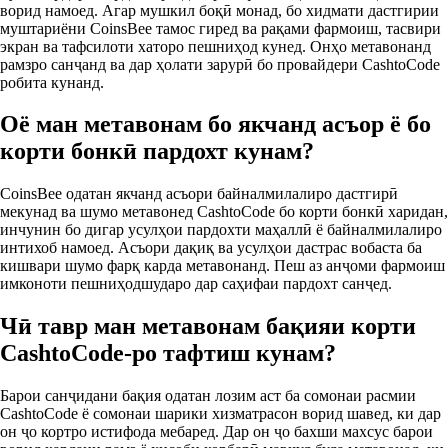
ворид намоед. Агар мушкил боқӣ монад, бо хидмати дастгирии
муштариёни CoinsBee тамос гиред ва рақами фармоиш, тасвири
экран ва тафсилоти хаторо пешниҳод кунед. Онҳо метавонанд
рамзро санҷанд ва дар ҳолати зарурӣ бо провайдери CashtoCode
робита кунанд.
Оё ман метавонам бо якчанд асъор ё бо
корти бонкӣ пардохт кунам?
CoinsBee одатан якчанд асъори байналмилалиро дастгирӣ
мекунад ва шумо метавонед CashtoCode бо корти бонкӣ харидан,
инчунин бо дигар усулҳои пардохти маҳаллӣ ё байналмилалиро
интихоб намоед. Асъори дақиқ ва усулҳои дастрас вобаста ба
кишвари шумо фарқ карда метавонанд. Пеш аз анҷоми фармоиш
имконоти пешниҳодшударо дар саҳифаи пардохт санҷед.
Чӣ тавр ман метавонам бақияи корти
CashtoCode-ро тафтиш кунам?
Барои санҷидани бақия одатан лозим аст ба сомонаи расмии
CashtoCode ё сомонаи шарики хизматрасон ворид шавед, ки дар
он ҷо кортро истифода мебаред. Дар он ҷо бахши махсус барои