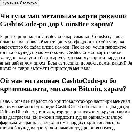
Кӯмак ва Дастурҳо
Чӣ гуна ман метавонам корти рақамии
CashtoCode-ро дар CoinsBee харам?
Барои хариди корти CashtoCode дар сомонаи CoinsBee, аввал
номинал ва кишвар ё минтақаи мувофиқро интихоб кунед ва
маҳсулотро ба сабад илова намоед. Пас аз он, усули пардохтро
интихоб кунед: шумо метавонед CashtoCode бо корти бонкӣ
харидан, ҳамчунин бо дигар усулҳои маъмултарини пардохти
анъанавӣ анҷом диҳед. Баъд аз тасдиқи пардохт, рамзи рақамӣ ба
шумо ба таври автоматӣ фиристода мешавад.
Оё ман метавонам CashtoCode-ро бо
криптовалюта, масалан Bitcoin, харам?
Бале, CoinsBee пардохт бо криптовалютаҳоро дастгирӣ мекунад
ва шумо метавонед хариди CashtoCode бо биткоин анҷом диҳед.
Ғайр аз Bitcoin, одатан як қатор дигар тангаҳои маъруфи рақамӣ
низ дастрасанд, ки имкони пардохти зуд ва байналмилалиро
фароҳам меоранд. Танҳо ҳангоми пардохт криптовалютаро
интихоб кунед ва дастурҳои намоишдодаро риоя намоед.