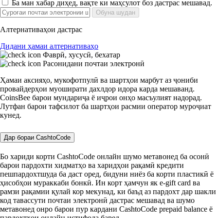
Ба ман хабар диҳед, вақте ки маҳсулот боз дастрас мешавад.
Обуна шудан
Алтернативаҳои дастрас
Дидани ҳамаи алтернативаҳо
Фаврӣ, хусусӣ, бехатар
Расонидани почтаи электронӣ
Ҳамаи аксияҳо, мукофотпулӣ ва шартҳои марбут аз ҷониби
провайдерҳои муоширати дахлдор идора карда мешаванд.
CoinsBee барои мундариҷа ё иҷрои онҳо масъулият надорад.
Лутфан барои тафсилот ба шартҳои расмии оператор муроҷиат
кунед.
Дар бораи CashtoCode
Бо хариди корти CashtoCode онлайн шумо метавонед ба осонӣ
барои пардохти хидматҳо ва харидҳои рақамӣ кредити
пешпардохтшуда ба даст оред, бидуни ниёз ба корти пластикӣ ё
ҳисобҳои мураккаби бонкӣ. Ин корт ҳамчун як e-gift card ва
рамзи рақамии қулай кор мекунад, ки баъд аз пардохт дар шакли
код тавассути почтаи электронӣ дастрас мешавад ва шумо
метавонед онро барои пур кардани CashtoCode prepaid balance ё
пардохтҳои онлайн истифода баред.