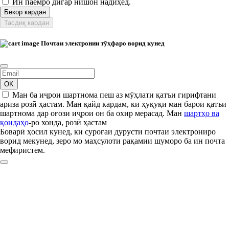
Ин паёмро дигар нишон надиҳед.
Бекор кардан
Тасдиқ кардан
Почтаи электронии тӯҳфаро ворид кунед
OK
Ман ба иҷрои шартнома пеш аз мӯҳлати қатъи гирифтани
ариза розӣ ҳастам. Ман қайд кардам, ки ҳуқуқи ман барои қатъи
шартнома дар оғози иҷрои он ба охир мерасад. Ман
шартҳо ва
қоидаҳо
-ро хонда, розӣ ҳастам
Боварӣ ҳосил кунед, ки суроғаи дурусти почтаи электрониро
ворид мекунед, зеро мо маҳсулоти рақамии шуморо ба ин почта
мефиристем.