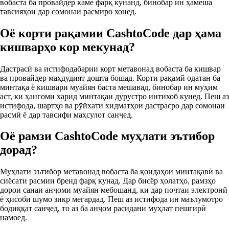
вобаста ба провайдер каме фарқ кунанд, бинобар ин ҳамеша
тавсияҳои дар сомонаи расмиро хонед.
Оё корти рақамии CashtoCode дар ҳама
кишварҳо кор мекунад?
Дастрасӣ ва истифодабарии корт метавонад вобаста ба кишвар
ва провайдер маҳдудият дошта бошад. Корти рақамӣ одатан ба
минтақа ё кишвари муайян баста мешавад, бинобар ин муҳим
аст, ки ҳангоми харид минтақаи дурустро интихоб кунед. Пеш аз
истифода, шартҳо ва рӯйхати хидматҳои дастрасро дар сомонаи
расмӣ ё дар тавсифи маҳсулот санҷед.
Оё рамзи CashtoCode муҳлати эътибор
дорад?
Муҳлати эътибор метавонад вобаста ба қоидаҳои минтақавӣ ва
сиёсати расмии бренд фарқ кунад. Дар бисёр ҳолатҳо, рамзҳо
дорои санаи анҷоми муайян мебошанд, ки дар почтаи электронӣ
ё ҳисоби шумо зикр мегардад. Пеш аз истифода ин маълумотро
бодиққат санҷед, то аз ба анҷом расидани муҳлат пешгирӣ
намоед.