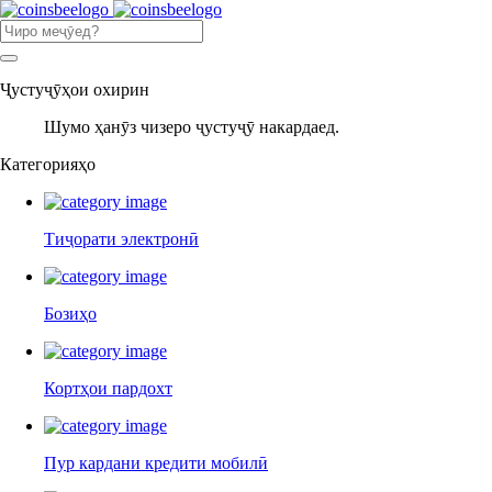
Ҷустуҷӯҳои охирин
Шумо ҳанӯз чизеро ҷустуҷӯ накардаед.
Категорияҳо
Тиҷорати электронӣ
Бозиҳо
Кортҳои пардохт
Пур кардани кредити мобилӣ