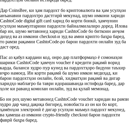
Дар CoinsBee, ки ҳам пардохт бо криптовалюта ва ҳам усулҳои
анъанавии пардохтро дастгирӣ мекунад, шумо имкони хариди
CashtoCode digital gift card харид бо корти бонкӣ, ҳамчунин
усулҳои маъмултарини пардохти байналмилалиро доред. Илова
бар ин, шумо метавонед хариди CashtoCode бо биткоин анҷом
диҳед ва аз имкони checkout-и зуд ва амни крипто баҳра баред,
то рамзи рақамии CashtoCode-ро барои пардохти онлайн зуд ба
даст оред.
Пас аз қабул кардани код, онро дар платформаҳо ё сомонаҳои
шарики CashtoCode ҳамчун voucher ё кредити рақамӣ ворид
карда, баланси худро пур кунед ва пардохтҳоро бидуни таъхир
иҷро намоед. Ин корти рақамӣ ба шумо имкон медиҳад, ки
барои пардохтҳои онлайн, бозӣ, хидматҳои рақамӣ ва дигар
харидҳо маблағро ба таври идорашаванда истифода баред, дар
ҳоле ки раванд комилан онлайн, зуд ва қулай мемонад.
Бо ин роҳ шумо метавонед CashtoCode voucher харидан ва рамзи
худро дар чанд дақиқа бигиред, новобаста аз он ки бо корт,
ҳамёнҳои электронӣ ё дигар усулҳои маъмул пардохт мекунед,
ва ҳамеша аз имкони crypto-friendly checkout барои пардохти
фаврӣ баҳра баред.