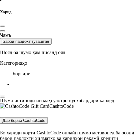
Харид
Ҷамъ
Барои пардохт гузаштан
Шояд ба шумо ҳам писанд ояд
Категорияҳо
Боргирӣ...
Шумо истиноди ин маҳсулотро нусхабардорӣ кардед
CashtoCode
Дар бораи CashtoCode
Бо хариди корти CashtoCode онлайн шумо метавонед ба осонӣ
барои пардохти хидматҳо ва харидҳои рақамӣ кредити