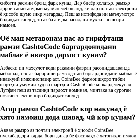
сиёсати расмии бренд фарқ кунад. Дар бисёр ҳолатҳо, рамзҳо
дорои санаи анҷоми муайян мебошанд, ки дар почтаи электронӣ
ё ҳисоби шумо зикр мегардад. Пеш аз истифода ин маълумотро
бодиққат санҷед, то аз ба анҷом расидани муҳлат пешгирӣ
намоед.
Оё ман метавонам пас аз гирифтани
рамзи CashtoCode баргардонидани
маблағ ё ивазро дархост кунам?
Азбаски ин маҳсулот коди рақамии фавран расонидашаванда
мебошад, пас аз барориши рамз одатан баргардонидани маблағ ё
ивазкунӣ имконнопазир аст. CoinsBee фармоишҳоро тибқи
шартҳои умумии худ ва шартҳои CashtoCode коркард мекунад.
Лутфан пеш аз тасдиқи пардохт номинал, минтақа ва суроғаи
почтаи электрониро бодиққат санҷед.
Агар рамзи CashtoCode кор накунад ё
хато намоиш дода шавад, чӣ кор кунам?
Аввал рамзро аз почтаи электронӣ ё ҳисоби CoinsBee
нусхабардорӣ карда, бори дигар бе фосилаҳо ё хатогиҳои имлоӣ