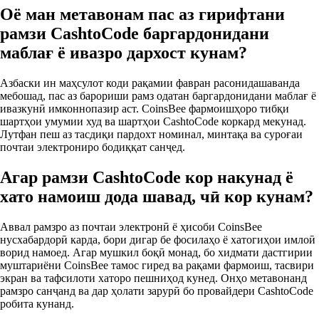
Оё ман метавонам пас аз гирифтани
рамзи CashtoCode баргардонидани
маблағ ё ивазро дархост кунам?
Азбаски ин маҳсулот коди рақамии фавран расонидашаванда
мебошад, пас аз барориши рамз одатан баргардонидани маблағ ё
ивазкунӣ имконнопазир аст. CoinsBee фармоишҳоро тибқи
шартҳои умумии худ ва шартҳои CashtoCode коркард мекунад.
Лутфан пеш аз тасдиқи пардохт номинал, минтақа ва суроғаи
почтаи электрониро бодиққат санҷед.
Агар рамзи CashtoCode кор накунад ё
хато намоиш дода шавад, чӣ кор кунам?
Аввал рамзро аз почтаи электронӣ ё ҳисоби CoinsBee
нусхабардорӣ карда, бори дигар бе фосилаҳо ё хатогиҳои имлоӣ
ворид намоед. Агар мушкил боқӣ монад, бо хидмати дастгирии
муштариёни CoinsBee тамос гиред ва рақами фармоиш, тасвири
экран ва тафсилоти хаторо пешниҳод кунед. Онҳо метавонанд
рамзро санҷанд ва дар ҳолати зарурӣ бо провайдери CashtoCode
робита кунанд.