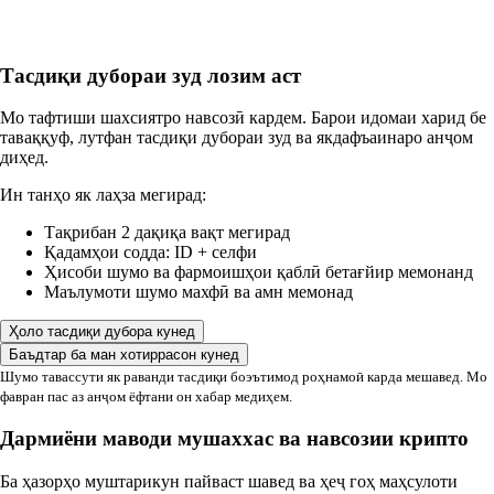
Тасдиқи дубораи зуд лозим аст
Мо тафтиши шахсиятро навсозӣ кардем. Барои идомаи харид бе
таваққуф, лутфан тасдиқи дубораи зуд ва якдафъаинаро анҷом
диҳед.
Ин танҳо як лаҳза мегирад:
Тақрибан 2 дақиқа вақт мегирад
Қадамҳои содда: ID + селфи
Ҳисоби шумо ва фармоишҳои қаблӣ бетағйир мемонанд
Маълумоти шумо махфӣ ва амн мемонад
Ҳоло тасдиқи дубора кунед
Баъдтар ба ман хотиррасон кунед
Шумо тавассути як раванди тасдиқи боэътимод роҳнамоӣ карда мешавед. Мо
фавран пас аз анҷом ёфтани он хабар медиҳем.
Дармиёни маводи мушаххас ва навсозии крипто
Ба ҳазорҳо муштарикун пайваст шавед ва ҳеҷ гоҳ маҳсулоти