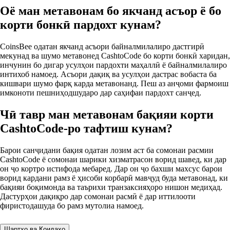
Оё ман метавонам бо якчанд асъор ё бо
корти бонкӣ пардохт кунам?
CoinsBee одатан якчанд асъори байналмилалиро дастгирӣ
мекунад ва шумо метавонед CashtoCode бо корти бонкӣ харидан,
инчунин бо дигар усулҳои пардохти маҳаллӣ ё байналмилалиро
интихоб намоед. Асъори дақиқ ва усулҳои дастрас вобаста ба
кишвари шумо фарқ карда метавонанд. Пеш аз анҷоми фармоиш
имконоти пешниҳодшударо дар саҳифаи пардохт санҷед.
Чӣ тавр ман метавонам бақияи корти
CashtoCode-ро тафтиш кунам?
Барои санҷидани бақия одатан лозим аст ба сомонаи расмии
CashtoCode ё сомонаи шарики хизматрасон ворид шавед, ки дар
он ҷо кортро истифода мебаред. Дар он ҷо бахши махсус барои
ворид кардани рамз ё ҳисоби корбарӣ мавҷуд буда метавонад, ки
бақияи боқимонда ва таърихи транзаксияҳоро нишон медиҳад.
Дастурҳои дақиқро дар сомонаи расмӣ ё дар иттилооти
фиристодашуда бо рамз мутолиа намоед.
Шартҳо ва Қоидаҳо