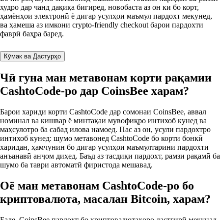
худро дар чанд дақиқа бигиред, новобаста аз он ки бо корт,
ҳамёнҳои электронӣ ё дигар усулҳои маъмул пардохт мекунед,
ва ҳамеша аз имкони crypto-friendly checkout барои пардохти
фаврӣ баҳра баред.
Кӯмак ва Дастурҳо
Чӣ гуна ман метавонам корти рақамии
CashtoCode-ро дар CoinsBee харам?
Барои хариди корти CashtoCode дар сомонаи CoinsBee, аввал
номинал ва кишвар ё минтақаи мувофиқро интихоб кунед ва
маҳсулотро ба сабад илова намоед. Пас аз он, усули пардохтро
интихоб кунед: шумо метавонед CashtoCode бо корти бонкӣ
харидан, ҳамчунин бо дигар усулҳои маъмултарини пардохти
анъанавӣ анҷом диҳед. Баъд аз тасдиқи пардохт, рамзи рақамӣ ба
шумо ба таври автоматӣ фиристода мешавад.
Оё ман метавонам CashtoCode-ро бо
криптовалюта, масалан Bitcoin, харам?
Бале, CoinsBee пардохт бо криптовалютаҳоро дастгирӣ мекунад