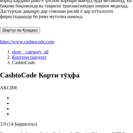
ворид кардани рамз ё ҳисоби корбарӣ мавҷуд буда метавонад, ки
бақияи боқимонда ва таърихи транзаксияҳоро нишон медиҳад.
Дастурҳои дақиқро дар сомонаи расмӣ ё дар иттилооти
фиристодашуда бо рамз мутолиа намоед.
Шартҳо ва Қоидаҳо
https://www.cashtocode.com
shop__category_all
Кортҳои пардохт
CashtoCode
CashtoCode Корти тӯҳфа
АКСИЯ
3.9
(
14
Баррасиҳо
)