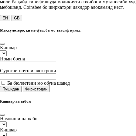
молӣ ба қайд гирифташуда моликияти соҳибони мутаносиби худ
мебошанд. Coinsbee бо ширкатҳои дахлдор алоқаманд нест.
EN
GB
Маҳсулотеро, ки меҷӯед, ба мо тавсиф кунед.
Кишвар
Номи бренд
Суроғаи почтаи электронӣ
Ба бюллетени мо обуна шавед
Пӯшидан
Фиристодан
Кишвар ва забон
Намоиши нарх бо
Кишвар