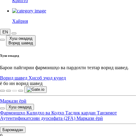
Крипто
Хайрия
EN
Хуш омадед
Ворид шавед
Хуш омадед
Барои пайгирии фармоишҳо ва пардохти тезтар ворид шавед.
Ворид шавед
Ҳисоб эҷод кунед
ё бо ин ворид шавед
Маркази ёрӣ
Хуш омадед
Фармоишҳо
Калидҳо ва Кодҳо
Тасдиқ кардан
Танзимот
Аутентификатсияи дуосифата (2FA)
Маркази ёрӣ
Баромадан
0