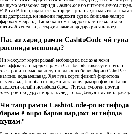
ва шумо метавонед хариди CashtoCode бо биткоин анҷом диҳед.
Ғайр аз Bitcoin, одатан як қатор дигар тангаҳои маъруфи рақамӣ
низ дастрасанд, ки имкони пардохти зуд ва байналмилалиро
фароҳам меоранд. Танҳо ҳангоми пардохт криптовалютаро
интихоб кунед ва дастурҳои намоишдодаро риоя намоед.
Пас аз харид рамзи CashtoCode чӣ гуна
расонида мешавад?
Ин маҳсулот корти рақамӣ мебошад ва пас аз анҷоми
муваффақонаи пардохт, рамзи CashtoCode тавассути почтаи
электронии шумо ва инчунин дар ҳисоби корбарии CoinsBee
намоиш дода мешавад. Ҳеҷ гуна корти физикӣ фиристода
намешавад, бинобар ин шумо метавонед рамзро фавран барои
пардохти онлайн истифода баред. Лутфан суроғаи почтаи
электрониро дуруст ворид кунед, то код бидуни мушкил расад.
Чӣ тавр рамзи CashtoCode-ро истифода
барам ё онро барои пардохт истифода
кунам?
Барои истифодаи рамз одатан шумо бояд ба сомона ё хидмате,