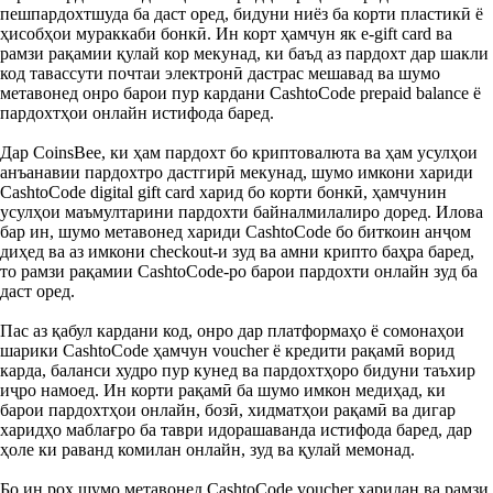
пешпардохтшуда ба даст оред, бидуни ниёз ба корти пластикӣ ё
ҳисобҳои мураккаби бонкӣ. Ин корт ҳамчун як e-gift card ва
рамзи рақамии қулай кор мекунад, ки баъд аз пардохт дар шакли
код тавассути почтаи электронӣ дастрас мешавад ва шумо
метавонед онро барои пур кардани CashtoCode prepaid balance ё
пардохтҳои онлайн истифода баред.
Дар CoinsBee, ки ҳам пардохт бо криптовалюта ва ҳам усулҳои
анъанавии пардохтро дастгирӣ мекунад, шумо имкони хариди
CashtoCode digital gift card харид бо корти бонкӣ, ҳамчунин
усулҳои маъмултарини пардохти байналмилалиро доред. Илова
бар ин, шумо метавонед хариди CashtoCode бо биткоин анҷом
диҳед ва аз имкони checkout-и зуд ва амни крипто баҳра баред,
то рамзи рақамии CashtoCode-ро барои пардохти онлайн зуд ба
даст оред.
Пас аз қабул кардани код, онро дар платформаҳо ё сомонаҳои
шарики CashtoCode ҳамчун voucher ё кредити рақамӣ ворид
карда, баланси худро пур кунед ва пардохтҳоро бидуни таъхир
иҷро намоед. Ин корти рақамӣ ба шумо имкон медиҳад, ки
барои пардохтҳои онлайн, бозӣ, хидматҳои рақамӣ ва дигар
харидҳо маблағро ба таври идорашаванда истифода баред, дар
ҳоле ки раванд комилан онлайн, зуд ва қулай мемонад.
Бо ин роҳ шумо метавонед CashtoCode voucher харидан ва рамзи