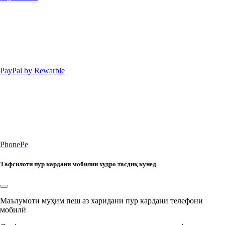
PayPal by Rewarble
PhonePe
Тафсилоти пур кардани мобилии худро тасдиқ кунед
Маълумоти муҳим пеш аз харидани пур кардани телефони
мобилӣ