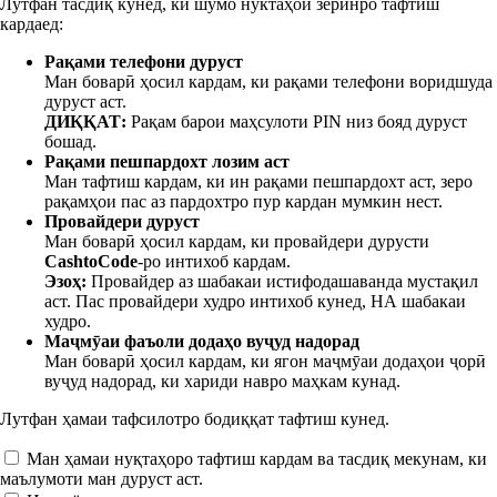
Лутфан тасдиқ кунед, ки шумо нуктаҳои зеринро тафтиш
кардаед:
Рақами телефони дуруст
Ман боварӣ ҳосил кардам, ки рақами телефони
воридшуда
дуруст аст.
ДИҚҚАТ:
Рақам барои маҳсулоти PIN низ бояд дуруст
бошад.
Рақами пешпардохт лозим аст
Ман тафтиш кардам, ки ин рақами пешпардохт аст, зеро
рақамҳои пас аз пардохтро пур кардан мумкин нест.
Провайдери дуруст
Ман боварӣ ҳосил кардам, ки провайдери дурусти
CashtoCode
-ро интихоб кардам.
Эзоҳ:
Провайдер аз шабакаи истифодашаванда мустақил
аст. Пас провайдери худро интихоб кунед, НА шабакаи
худро.
Маҷмӯаи фаъоли додаҳо вуҷуд надорад
Ман боварӣ ҳосил кардам, ки ягон маҷмӯаи додаҳои ҷорӣ
вуҷуд надорад, ки хариди навро маҳкам кунад.
Лутфан ҳамаи тафсилотро бодиққат тафтиш кунед.
Ман ҳамаи нуқтаҳоро тафтиш кардам ва тасдиқ мекунам, ки
маълумоти ман дуруст аст.