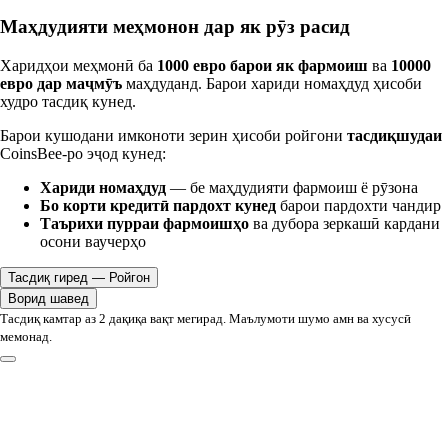
Маҳдудияти меҳмонон дар як рӯз расид
Харидҳои меҳмонӣ ба
1000 евро барои як фармоиш
ва
10000
евро дар маҷмӯъ
маҳдуданд. Барои хариди номаҳдуд ҳисоби
худро тасдиқ кунед.
Барои кушодани имконоти зерин ҳисоби ройгони
тасдиқшудаи
CoinsBee-ро эҷод кунед:
Хариди номаҳдуд
— бе маҳдудияти фармоиш ё рӯзона
Бо корти кредитӣ пардохт кунед
барои пардохти чандир
Таърихи пурраи фармоишҳо
ва дубора зеркашӣ кардани
осони ваучерҳо
Тасдиқ гиред — Ройгон
Ворид шавед
Тасдиқ камтар аз 2 дақиқа вақт мегирад. Маълумоти шумо амн ва хусусӣ
мемонад.