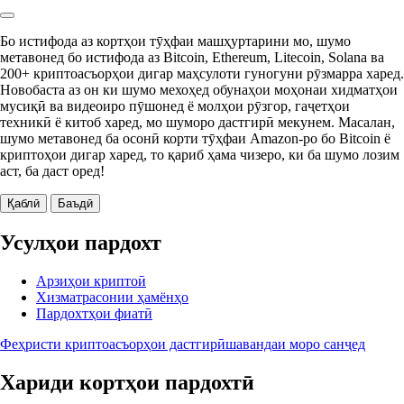
Бо истифода аз кортҳои тӯҳфаи машҳуртарини мо, шумо
метавонед бо истифода аз Bitcoin, Ethereum, Litecoin, Solana ва
200+ криптоасъорҳои дигар маҳсулоти гуногуни рӯзмарра харед.
Новобаста аз он ки шумо мехоҳед обунаҳои моҳонаи хидматҳои
мусиқӣ ва видеоиро пӯшонед ё молҳои рӯзгор, гаҷетҳои
техникӣ ё китоб харед, мо шуморо дастгирӣ мекунем. Масалан,
шумо метавонед ба осонӣ корти тӯҳфаи Amazon-ро бо Bitcoin ё
криптоҳои дигар харед, то қариб ҳама чизеро, ки ба шумо лозим
аст, ба даст оред!
Қаблӣ
Баъдӣ
Усулҳои пардохт
Арзиҳои криптоӣ
Хизматрасонии ҳамёнҳо
Пардохтҳои фиатӣ
Феҳристи криптоасъорҳои дастгирӣшавандаи моро санҷед
Хариди кортҳои пардохтӣ