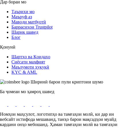
Дар бораи мо
Таърихи мо
Маъруф аз
Маводи матбуотӣ
Баррасиҳои Trustpilot
Шарик шавед
Блог
Қонунӣ
Шартҳо ва Қоидаҳо
Сиёсати махфият
Маълумоти ҳуқуқӣ
KYC & AML
Ширинӣ барои пули криптоии шумо
Ба ҷомеаи мо ҳамроҳ шавед
Номҳои маҳсулот, логотипҳо ва тамғаҳои молӣ, ки дар ин
вебсайт истифода мешаванд, танҳо барои мақсадҳои муайд
кардани онҳо мебошанд. Ҳамаи тамғаҳои молӣ ва тамғаҳои