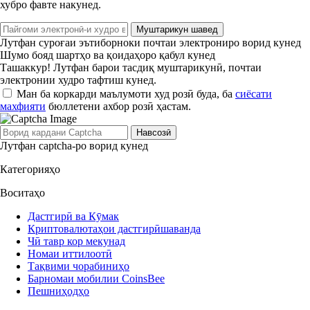
хубро фавте накунед.
Муштарикун шавед
Лутфан суроғаи эътиборноки почтаи электрониро ворид кунед
Шумо бояд шартҳо ва қоидаҳоро қабул кунед
Ташаккур! Лутфан барои тасдиқ муштарикунӣ, почтаи
электронии худро тафтиш кунед.
Ман ба коркарди маълумоти худ розӣ буда, ба
сиёсати
махфияти
бюллетени ахбор розӣ ҳастам.
Навсозӣ
Лутфан captcha-ро ворид кунед
Категорияҳо
Воситаҳо
Дастгирӣ ва Кӯмак
Криптовалютаҳои дастгирӣшаванда
Чӣ тавр кор мекунад
Номаи иттилоотӣ
Тақвими чорабиниҳо
Барномаи мобилии CoinsBee
Пешниҳодҳо