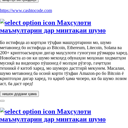
https://www.cashtocode.com
Маҳсулоти
маъмултарин дар минтақаи шумо
Бо истифода аз кортҳои тӯҳфаи машҳуртарини мо, шумо
метавонед бо истифода аз Bitcoin, Ethereum, Litecoin, Solana ва
200+ криптоасъорҳои дигар маҳсулоти гуногуни рӯзмарра харед.
Новобаста аз он ки шумо мехоҳед обунаҳои моҳонаи хидматҳои
мусиқӣ ва видеоиро пӯшонед ё молҳои рӯзгор, гаҷетҳои
техникӣ ё китоб харед, мо шуморо дастгирӣ мекунем. Масалан,
шумо метавонед ба осонӣ корти тӯҳфаи Amazon-ро бо Bitcoin ё
криптоҳои дигар харед, то қариб ҳама чизеро, ки ба шумо лозим
аст, ба даст оред!
нишон додани ҳама
Маҳсулоти
маъмултарин дар минтақаи шумо