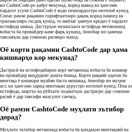
ки CashtoCode-ро қабул мекунад, ворид шавед ва ҳангоми
пардохт усули CashtoCode ё коди пешпардохтро интихоб кунед.
Сипас рамзи рақамии гирифтаатонро дақиқ ворид намоед ва
транзаксияро тасдиқ кунед, то маблағ ҳамчун кредит ё пардохт
истифода шавад. Дастурҳои мушаххаси истифода метавонанд
вобаста ба провайдер каме фарқ кунанд, бинобар ин ҳамеша
тавсияҳои дар сомонаи расмиро хонед.
Оё корти рақамии CashtoCode дар ҳама
кишварҳо кор мекунад?
Дастрасӣ ва истифодабарии корт метавонад вобаста ба кишвар
ва провайдер маҳдудият дошта бошад. Корти рақамӣ одатан ба
минтақа ё кишвари муайян баста мешавад, бинобар ин муҳим
аст, ки ҳангоми харид минтақаи дурустро интихоб кунед. Пеш аз
истифода, шартҳо ва рӯйхати хидматҳои дастрасро дар сомонаи
расмӣ ё дар тавсифи маҳсулот санҷед.
Оё рамзи CashtoCode муҳлати эътибор
дорад?
Муҳлати эътибор метавонад вобаста ба қоидаҳои минтақавӣ ва