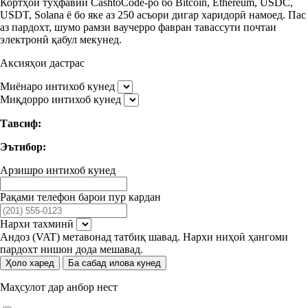
Кортҳои тӯҳфавии CashtoCode-ро бо Bitcoin, Ethereum, USDC,
USDT, Solana ё бо яке аз 250 асъори дигар харидорӣ намоед. Пас
аз пардохт, шумо рамзи ваучерро фавран тавассути почтаи
электронӣ қабул мекунед.
Аксияҳои дастрас
Миёнаро интихоб кунед
Миқдорро интихоб кунед
Тавсиф:
Эътибор:
Арзишро интихоб кунед
Рақами телефон барои пур кардан
Нархи тахминӣ
Андоз (VAT) метавонад татбиқ шавад. Нархи ниҳоӣ ҳангоми
пардохт нишон дода мешавад.
Ҳоло харед
Ба сабад илова кунед
Маҳсулот дар анбор нест