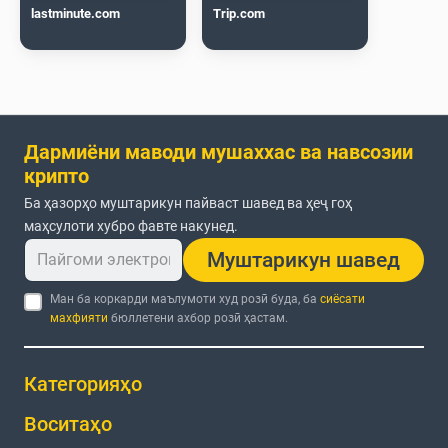
lastminute.com
Trip.com
Дармиёни маводи мушаххас ва навсозии
крипто
Ба ҳазорҳо муштарикун пайваст шавед ва ҳеҷ гоҳ
маҳсулоти хубро фавте накунед.
Муштарикун шавед
Ман ба коркарди маълумоти худ розӣ буда, ба
сиёсати
махфияти
бюллетени ахбор розӣ ҳастам.
Категорияҳо
Воситаҳо