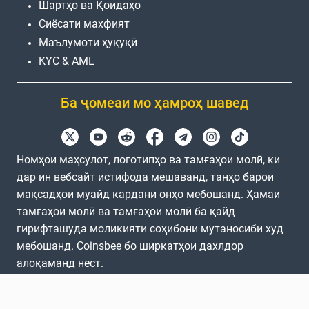
Шартҳо ва Қоидаҳо
Сиёсати махфият
Маълумоти ҳуқуқӣ
KYC & AML
Ба ҷомеаи мо ҳамроҳ шавед
Номҳои маҳсулот, логотипҳо ва тамғаҳои молӣ, ки
дар ин вебсайт истифода мешаванд, танҳо барои
мақсадҳои муайд кардани онҳо мебошанд. Ҳамаи
тамғаҳои молӣ ва тамғаҳои молӣ ба қайд
гирифташуда моликияти соҳибони мутаносиби худ
мебошанд. Coinsbee бо ширкатҳои дахлдор
алоқаманд нест.