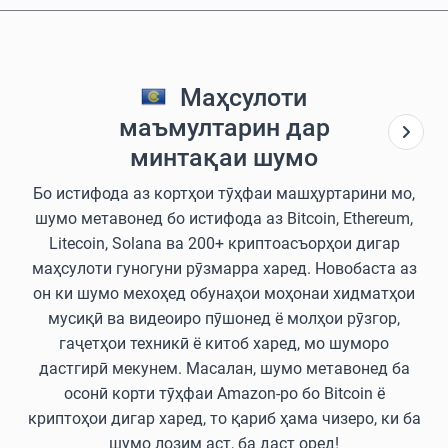
Маҳсулоти
маъмултарин дар
минтақаи шумо
Бо истифода аз кортҳои тӯҳфаи машҳуртарини мо,
шумо метавонед бо истифода аз Bitcoin, Ethereum,
Litecoin, Solana ва 200+ криптоасъорҳои дигар
маҳсулоти гуногуни рӯзмарра харед. Новобаста аз
он ки шумо мехоҳед обунаҳои моҳонаи хидматҳои
мусиқӣ ва видеоиро пӯшонед ё молҳои рӯзгор,
гаҷетҳои техникӣ ё китоб харед, мо шуморо
дастгирӣ мекунем. Масалан, шумо метавонед ба
осонӣ корти тӯҳфаи Amazon-ро бо Bitcoin ё
криптоҳои дигар харед, то қариб ҳама чизеро, ки ба
шумо лозим аст, ба даст оред!