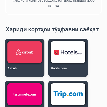
Феҳристи криптоасъорҳои дастгирӣшавандаи моро
санҷед
Хариди кортҳои тӯҳфавии саёҳат
Airbnb
Hotels.com