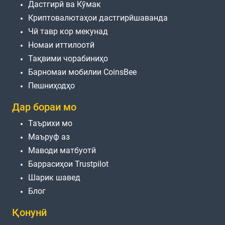
Дастгирӣ ва Кӯмак
Криптовалютаҳои дастгирӣшаванда
Чӣ тавр кор мекунад
Номаи иттилоотӣ
Тақвими чорабиниҳо
Барномаи мобилии CoinsBee
Пешниҳодҳо
Дар бораи мо
Таърихи мо
Маъруф аз
Маводи матбуотӣ
Баррасиҳои Trustpilot
Шарик шавед
Блог
Қонунӣ