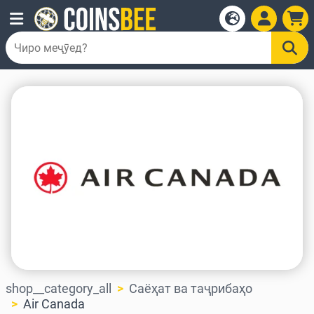
shop__category_all
Саёҳат ва таҷрибаҳо
Air Canada