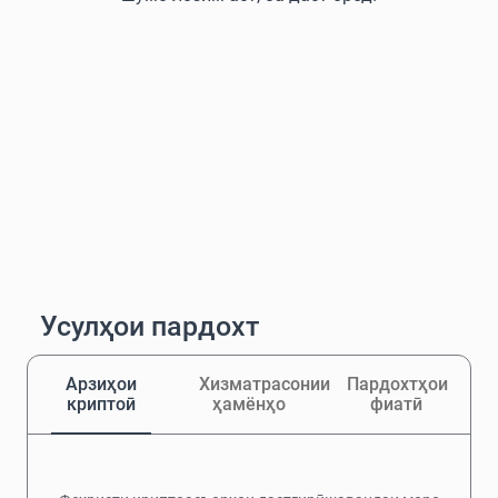
Усулҳои пардохт
Арзиҳои
Хизматрасонии
Пардохтҳои
криптоӣ
ҳамёнҳо
фиатӣ