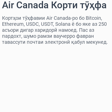
Air Canada Корти тӯҳфа
Кортҳои тӯҳфавии Air Canada-ро бо Bitcoin,
Ethereum, USDC, USDT, Solana ё бо яке аз 250
асъори дигар харидорӣ намоед. Пас аз
пардохт, шумо рамзи ваучерро фавран
тавассути почтаи электронӣ қабул мекунед.
Миёнаро интихоб кунед
Миқдорро интихоб кунед
Нархи тахминӣ