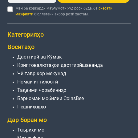
Ман ба коркарди маълумоти худ розӣ буда, ба
сиёсати
махфияти
бюллетени ахбор розӣ ҳастам.
Категорияҳо
Воситаҳо
Дастгирӣ ва Кӯмак
Криптовалютаҳои дастгирӣшаванда
Чӣ тавр кор мекунад
Номаи иттилоотӣ
Тақвими чорабиниҳо
Барномаи мобилии CoinsBee
Пешниҳодҳо
Дар бораи мо
Таърихи мо