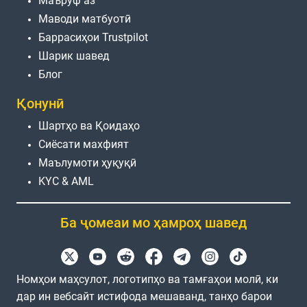
Маъруф аз
Маводи матбуотӣ
Баррасиҳои Trustpilot
Шарик шавед
Блог
Қонунӣ
Шартҳо ва Қоидаҳо
Сиёсати махфият
Маълумоти ҳуқуқӣ
KYC & AML
Ба ҷомеаи мо ҳамроҳ шавед
Номҳои маҳсулот, логотипҳо ва тамғаҳои молӣ, ки
дар ин вебсайт истифода мешаванд, танҳо барои