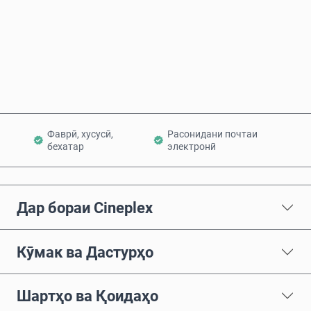
Ҳоло харед
Ба сабад илова кунед
Фаврӣ, хусусӣ,
Расонидани почтаи
бехатар
электронӣ
Дар бораи Cineplex
Кӯмак ва Дастурҳо
Шартҳо ва Қоидаҳо