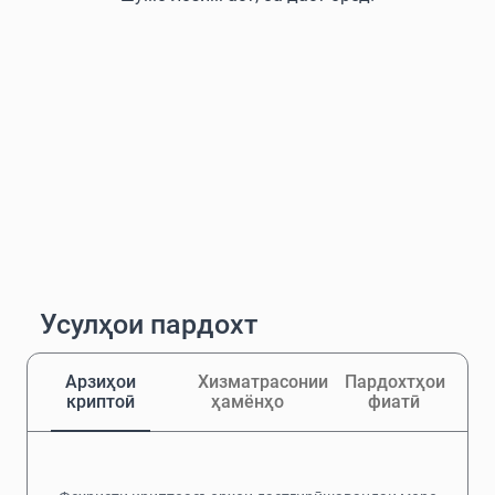
Усулҳои пардохт
Арзиҳои
Хизматрасонии
Пардохтҳои
криптоӣ
ҳамёнҳо
фиатӣ