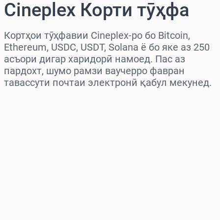
Cineplex Корти тӯҳфа
Кортҳои тӯҳфавии Cineplex-ро бо Bitcoin,
Ethereum, USDC, USDT, Solana ё бо яке аз 250
асъори дигар харидорӣ намоед. Пас аз
пардохт, шумо рамзи ваучерро фавран
тавассути почтаи электронӣ қабул мекунед.
Миёнаро интихоб кунед
Миқдорро интихоб кунед
Нархи тахминӣ