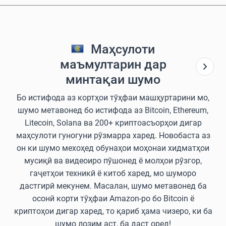
Маҳсулоти
маъмултарин дар
минтақаи шумо
Бо истифода аз кортҳои тӯҳфаи машҳуртарини мо,
шумо метавонед бо истифода аз Bitcoin, Ethereum,
Litecoin, Solana ва 200+ криптоасъорҳои дигар
маҳсулоти гуногуни рӯзмарра харед. Новобаста аз
он ки шумо мехоҳед обунаҳои моҳонаи хидматҳои
мусиқӣ ва видеоиро пӯшонед ё молҳои рӯзгор,
гаҷетҳои техникӣ ё китоб харед, мо шуморо
дастгирӣ мекунем. Масалан, шумо метавонед ба
осонӣ корти тӯҳфаи Amazon-ро бо Bitcoin ё
криптоҳои дигар харед, то қариб ҳама чизеро, ки ба
шумо лозим аст, ба даст оред!