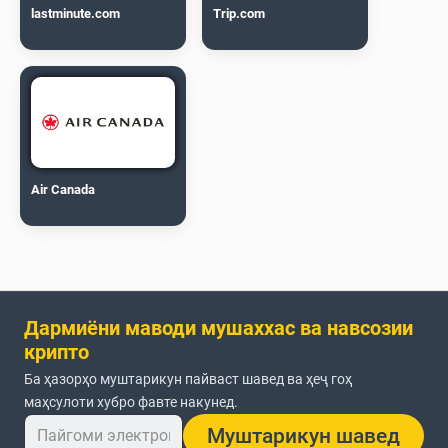
lastminute.com
Trip.com
Air Canada
Дармиёни маводи мушаххас ва навсозии
крипто
Ба ҳазорҳо муштарикун пайваст шавед ва ҳеҷ гоҳ
маҳсулоти хубро фавте накунед.
Муштарикун шавед