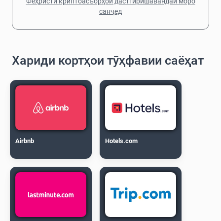
Феҳристи криптоасъорҳои дастгирӣшавандаи моро
санҷед
Хариди кортҳои тӯҳфавии саёҳат
Airbnb
Hotels.com