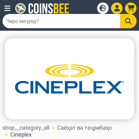
shop__category_all
Саёҳат ва таҷрибаҳо
Cineplex