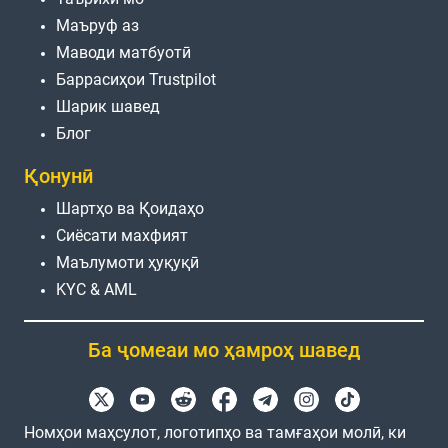
Маъруф аз
Маводи матбуотӣ
Баррасиҳои Trustpilot
Шарик шавед
Блог
Қонунӣ
Шартҳо ва Қоидаҳо
Сиёсати махфият
Маълумоти ҳуқуқӣ
KYC & AML
Ба ҷомеаи мо ҳамроҳ шавед
Номҳои маҳсулот, логотипҳо ва тамғаҳои молӣ, ки