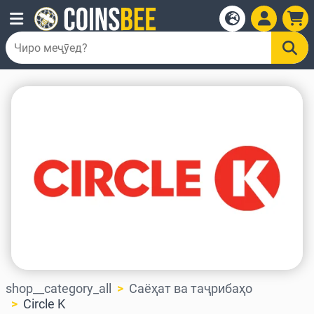
shop__category_all
Саёҳат ва таҷрибаҳо
Circle K