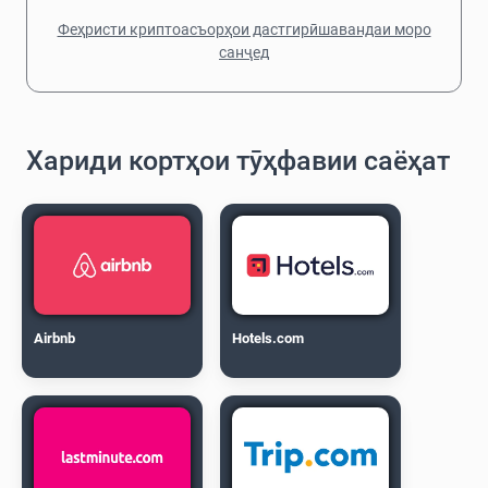
Феҳристи криптоасъорҳои дастгирӣшавандаи моро
санҷед
Хариди кортҳои тӯҳфавии саёҳат
Airbnb
Hotels.com