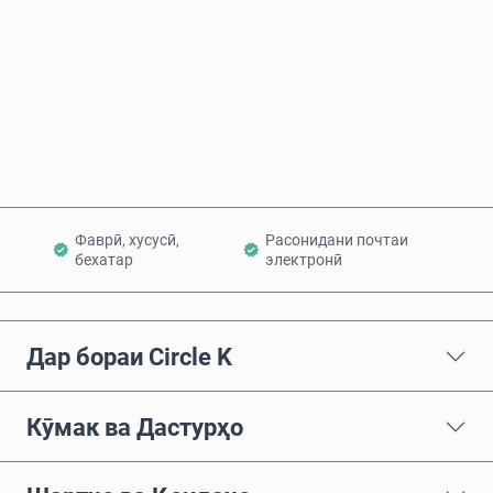
Ҳоло харед
Ба сабад илова кунед
Фаврӣ, хусусӣ,
Расонидани почтаи
бехатар
электронӣ
Дар бораи Circle K
Кӯмак ва Дастурҳо