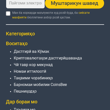
Муштарикун шавед
Ман ба коркарди маълумоти худ розӣ буда, ба
сиёсати
махфияти
бюллетени ахбор розӣ ҳастам.
Категорияҳо
Воситаҳо
Дастгирӣ ва Кӯмак
Криптовалютаҳои дастгирӣшаванда
Чӣ тавр кор мекунад
Номаи иттилоотӣ
Тақвими чорабиниҳо
Барномаи мобилии CoinsBee
Пешниҳодҳо
Дар бораи мо
Таърихи мо