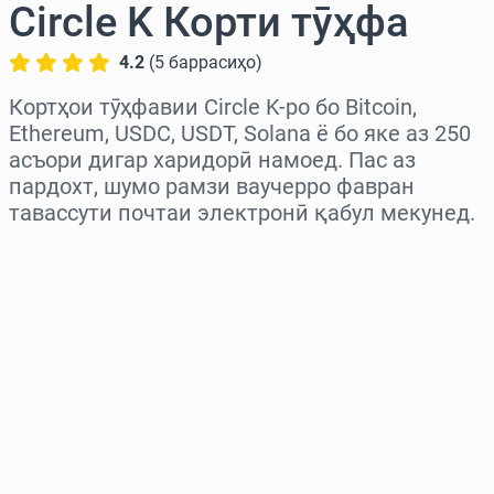
Circle K Корти тӯҳфа
4.2
(
5
баррасиҳо
)
Кортҳои тӯҳфавии Circle K-ро бо Bitcoin,
Ethereum, USDC, USDT, Solana ё бо яке аз 250
асъори дигар харидорӣ намоед. Пас аз
пардохт, шумо рамзи ваучерро фавран
тавассути почтаи электронӣ қабул мекунед.
Миёнаро интихоб кунед
Миқдорро интихоб кунед
Нархи тахминӣ