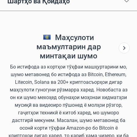
Шартҳо ва Қоидаҳо
Маҳсулоти
маъмултарин дар
минтақаи шумо
Бо истифода аз кортҳои тӯҳфаи машҳуртарини мо,
шумо метавонед бо истифода аз Bitcoin, Ethereum,
Litecoin, Solana ва 200+ криптоасъорҳои дигар
маҳсулоти гуногуни рӯзмарра харед. Новобаста аз
он ки шумо мехоҳед обунаҳои моҳонаи хидматҳои
мусиқӣ ва видеоиро пӯшонед ё молҳои рӯзгор,
гаҷетҳои техникӣ ё китоб харед, мо шуморо
дастгирӣ мекунем. Масалан, шумо метавонед ба
осонӣ корти тӯҳфаи Amazon-ро бо Bitcoin ё
криптоҳои дигар харед, то қариб ҳама чизеро, ки ба