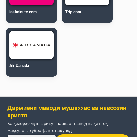
lastminute.com
Trip.com
Air Canada
Дармиёни маводи мушаххас ва навсозии
крипто
Ба ҳазорҳо муштарикун пайваст шавед ва ҳеҷ гоҳ
маҳсулоти хубро фавте накунед.