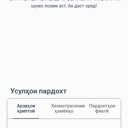
шумо лозим аст, ба даст оред!
Усулҳои пардохт
Арзиҳои
Хизматрасонии
Пардохтҳои
криптоӣ
ҳамёнҳо
фиатӣ