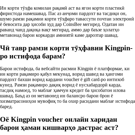
Ин корти тӯҳфа комилан рақамӣ аст ва ягон корти пластикӣ
фиристода намешавад. Пас аз анҷоми пардохт ва тасдиқи он,
шумо рамзи рақамии корти тӯҳфаро тавассути почтаи электронӣ
ё бевосита дар ҳисоби худ дар CoinsBee мегиред. Одатан ин
раванд чанд дақиқа вақт мегирад, аммо дар баъзе ҳолатҳо
метавонад барои коркарди амниятӣ каме дарозтар шавад.
Чӣ тавр рамзи корти тӯҳфавии Kingpin-
ро истифода барам?
Барои истифода, ба вебсайти расмии Kingpin ё платформае, ки
ин корти рақамиро қабул мекунад, ворид шавед ва ҳангоми
пардохт бахши ворид кардани voucher ё gift card-ро интихоб
кунед. Рамзи рақамиро дақиқ ворид ё нусхабардорӣ карда,
тасдиқ намоед, то маблағ ҳамчун кредит ба ҳисобатон илова
шавад. Баъд аз он метавонед ин балансро барои брон ё
хизматрасониҳои мувофиқ то ба охир расидани маблағ истифода
баред.
Оё Kingpin voucher онлайн харидан
барои ҳамаи кишварҳо дастрас аст?