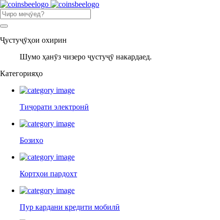
Ҷустуҷӯҳои охирин
Шумо ҳанӯз чизеро ҷустуҷӯ накардаед.
Категорияҳо
Тиҷорати электронӣ
Бозиҳо
Кортҳои пардохт
Пур кардани кредити мобилӣ