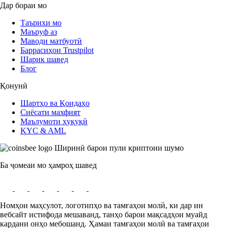
Дар бораи мо
Таърихи мо
Маъруф аз
Маводи матбуотӣ
Баррасиҳои Trustpilot
Шарик шавед
Блог
Қонунӣ
Шартҳо ва Қоидаҳо
Сиёсати махфият
Маълумоти ҳуқуқӣ
KYC & AML
Ширинӣ барои пули криптоии шумо
Ба ҷомеаи мо ҳамроҳ шавед
Номҳои маҳсулот, логотипҳо ва тамғаҳои молӣ, ки дар ин
вебсайт истифода мешаванд, танҳо барои мақсадҳои муайд
кардани онҳо мебошанд. Ҳамаи тамғаҳои молӣ ва тамғаҳои