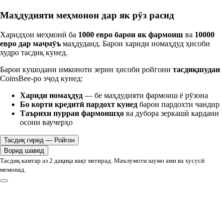
Маҳдудияти меҳмонон дар як рӯз расид
Харидҳои меҳмонӣ ба
1000 евро барои як фармоиш
ва
10000
евро дар маҷмӯъ
маҳдуданд. Барои хариди номаҳдуд ҳисоби
худро тасдиқ кунед.
Барои кушодани имконоти зерин ҳисоби ройгони
тасдиқшудаи
CoinsBee-ро эҷод кунед:
Хариди номаҳдуд
— бе маҳдудияти фармоиш ё рӯзона
Бо корти кредитӣ пардохт кунед
барои пардохти чандир
Таърихи пурраи фармоишҳо
ва дубора зеркашӣ кардани
осони ваучерҳо
Тасдиқ гиред — Ройгон
Ворид шавед
Тасдиқ камтар аз 2 дақиқа вақт мегирад. Маълумоти шумо амн ва хусусӣ
мемонад.