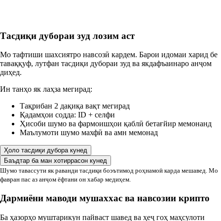
Тасдиқи дубораи зуд лозим аст
Мо тафтиши шахсиятро навсозӣ кардем. Барои идомаи харид бе
таваққуф, лутфан тасдиқи дубораи зуд ва якдафъаинаро анҷом
диҳед.
Ин танҳо як лаҳза мегирад:
Тақрибан 2 дақиқа вақт мегирад
Қадамҳои содда: ID + селфи
Ҳисоби шумо ва фармоишҳои қаблӣ бетағйир мемонанд
Маълумоти шумо махфӣ ва амн мемонад
Ҳоло тасдиқи дубора кунед
Баъдтар ба ман хотиррасон кунед
Шумо тавассути як раванди тасдиқи боэътимод роҳнамоӣ карда мешавед. Мо
фавран пас аз анҷом ёфтани он хабар медиҳем.
Дармиёни маводи мушаххас ва навсозии крипто
Ба ҳазорҳо муштарикун пайваст шавед ва ҳеҷ гоҳ маҳсулоти