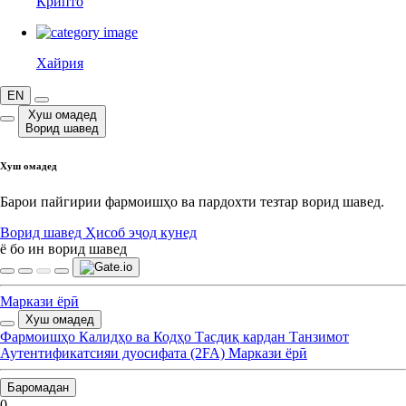
Крипто
Хайрия
EN
Хуш омадед
Ворид шавед
Хуш омадед
Барои пайгирии фармоишҳо ва пардохти тезтар ворид шавед.
Ворид шавед
Ҳисоб эҷод кунед
ё бо ин ворид шавед
Маркази ёрӣ
Хуш омадед
Фармоишҳо
Калидҳо ва Кодҳо
Тасдиқ кардан
Танзимот
Аутентификатсияи дуосифата (2FA)
Маркази ёрӣ
Баромадан
0