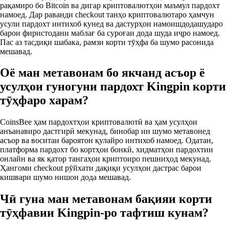
рақамиро бо Bitcoin ва дигар криптовалютҳои маъмул пардохт
намоед. Дар раванди checkout танҳо криптовалютаро ҳамчун
усули пардохт интихоб кунед ва дастурҳои намоишдодашударо
барои фиристодани маблағ ба суроғаи дода шуда иҷро намоед.
Пас аз тасдиқи шабака, рамзи корти тӯҳфа ба шумо расонида
мешавад.
Оё ман метавонам бо якчанд асъор ё
усулҳои гуногуни пардохт Kingpin корти
тӯҳфаро харам?
CoinsBee ҳам пардохтҳои криптовалютӣ ва ҳам усулҳои
анъанавиро дастгирӣ мекунад, бинобар ин шумо метавонед
асъор ва воситаи бароятон қулайро интихоб намоед. Одатан,
платформа пардохт бо кортҳои бонкӣ, хидматҳои пардохтии
онлайн ва як қатор тангаҳои криптоиро пешниҳод мекунад.
Ҳангоми checkout рӯйхати дақиқи усулҳои дастрас барои
кишвари шумо нишон дода мешавад.
Чӣ гуна ман метавонам бақияи корти
тӯҳфавии Kingpin-ро тафтиш кунам?