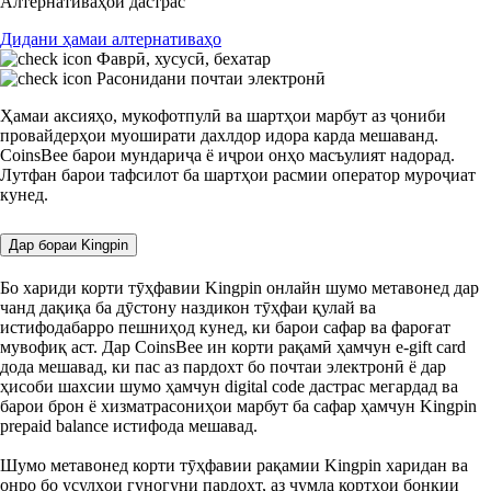
Алтернативаҳои дастрас
Дидани ҳамаи алтернативаҳо
Фаврӣ, хусусӣ, бехатар
Расонидани почтаи электронӣ
Ҳамаи аксияҳо, мукофотпулӣ ва шартҳои марбут аз ҷониби
провайдерҳои муоширати дахлдор идора карда мешаванд.
CoinsBee барои мундариҷа ё иҷрои онҳо масъулият надорад.
Лутфан барои тафсилот ба шартҳои расмии оператор муроҷиат
кунед.
Дар бораи Kingpin
Бо хариди корти тӯҳфавии Kingpin онлайн шумо метавонед дар
чанд дақиқа ба дӯстону наздикон тӯҳфаи қулай ва
истифодабарро пешниҳод кунед, ки барои сафар ва фароғат
мувофиқ аст. Дар CoinsBee ин корти рақамӣ ҳамчун e-gift card
дода мешавад, ки пас аз пардохт бо почтаи электронӣ ё дар
ҳисоби шахсии шумо ҳамчун digital code дастрас мегардад ва
барои брон ё хизматрасониҳои марбут ба сафар ҳамчун Kingpin
prepaid balance истифода мешавад.
Шумо метавонед корти тӯҳфавии рақамии Kingpin харидан ва
онро бо усулҳои гуногуни пардохт, аз ҷумла кортҳои бонкии