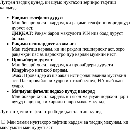
Лутфан тасдиқ кунед, ки шумо нуктаҳои зеринро тафтиш
кардаед:
Рақами телефони дуруст
Ман боварӣ ҳосил кардам, ки рақами телефони
воридшуда
дуруст аст.
ДИҚҚАТ:
Рақам барои маҳсулоти PIN низ бояд дуруст
бошад.
Рақами пешпардохт лозим аст
Ман тафтиш кардам, ки ин рақами пешпардохт аст, зеро
рақамҳои пас аз пардохтро пур кардан мумкин нест.
Провайдери дуруст
Ман боварӣ ҳосил кардам, ки провайдери дурусти
Kingpin
-ро интихоб кардам.
Эзоҳ:
Провайдер аз шабакаи истифодашаванда мустақил
аст. Пас провайдери худро интихоб кунед, НА шабакаи
худро.
Маҷмӯаи фаъоли додаҳо вуҷуд надорад
Ман боварӣ ҳосил кардам, ки ягон маҷмӯаи додаҳои ҷорӣ
вуҷуд надорад, ки хариди навро маҳкам кунад.
Лутфан ҳамаи тафсилотро бодиққат тафтиш кунед.
Ман ҳамаи нуқтаҳоро тафтиш кардам ва тасдиқ мекунам, ки
маълумоти ман дуруст аст.