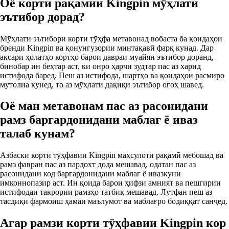
Оё корти рақамии Kingpin мӯҳлати
эътибор дорад?
Мӯҳлати эътибори корти тӯҳфа метавонад вобаста ба қоидаҳои
бренди Kingpin ва қонунгузории минтақавӣ фарқ кунад. Дар
аксари ҳолатҳо кортҳо барои давраи муайян эътибор доранд,
бинобар ин беҳтар аст, ки онро ҳарчи зудтар пас аз харид
истифода баред. Пеш аз истифода, шартҳо ва қоидаҳои расмиро
мутолиа кунед, то аз мӯҳлати дақиқи эътибор огоҳ шавед.
Оё ман метавонам пас аз расонидани
рамз баргардонидани маблағ ё иваз
талаб кунам?
Азбаски корти тӯҳфавии Kingpin маҳсулоти рақамӣ мебошад ва
рамз фавран пас аз пардохт дода мешавад, одатан пас аз
расонидани код баргардонидани маблағ ё ивазкунӣ
имконнопазир аст. Ин қоида барои ҳифзи амният ва пешгирии
истифодаи такрории рамзҳо татбиқ мешавад. Лутфан пеш аз
тасдиқи фармоиш ҳамаи маълумот ва маблағро бодиққат санҷед.
Агар рамзи корти тӯҳфавии Kingpin кор