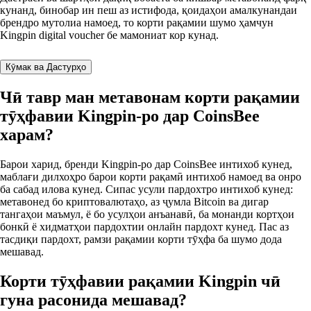
кунанд, бинобар ин пеш аз истифода, қоидаҳои амалкунандаи
брендро мутолиа намоед, то корти рақамии шумо ҳамчун
Kingpin digital voucher бе мамониат кор кунад.
Кӯмак ва Дастурҳо
Чӣ тавр ман метавонам корти рақамии
тӯҳфавии Kingpin-ро дар CoinsBee
харам?
Барои харид, бренди Kingpin-ро дар CoinsBee интихоб кунед,
маблағи дилхоҳро барои корти рақамӣ интихоб намоед ва онро
ба сабад илова кунед. Сипас усули пардохтро интихоб кунед:
метавонед бо криптовалютаҳо, аз ҷумла Bitcoin ва дигар
тангаҳои маъмул, ё бо усулҳои анъанавӣ, ба монанди кортҳои
бонкӣ ё хидматҳои пардохтии онлайн пардохт кунед. Пас аз
тасдиқи пардохт, рамзи рақамии корти тӯҳфа ба шумо дода
мешавад.
Корти тӯҳфавии рақамии Kingpin чӣ
гуна расонида мешавад?