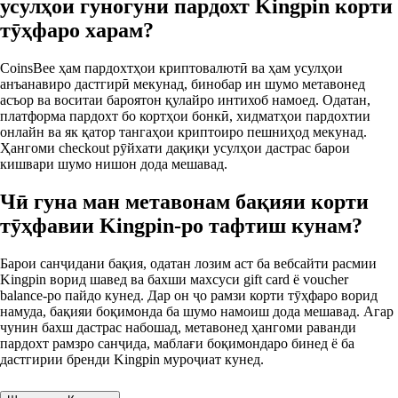
усулҳои гуногуни пардохт Kingpin корти
тӯҳфаро харам?
CoinsBee ҳам пардохтҳои криптовалютӣ ва ҳам усулҳои
анъанавиро дастгирӣ мекунад, бинобар ин шумо метавонед
асъор ва воситаи бароятон қулайро интихоб намоед. Одатан,
платформа пардохт бо кортҳои бонкӣ, хидматҳои пардохтии
онлайн ва як қатор тангаҳои криптоиро пешниҳод мекунад.
Ҳангоми checkout рӯйхати дақиқи усулҳои дастрас барои
кишвари шумо нишон дода мешавад.
Чӣ гуна ман метавонам бақияи корти
тӯҳфавии Kingpin-ро тафтиш кунам?
Барои санҷидани бақия, одатан лозим аст ба вебсайти расмии
Kingpin ворид шавед ва бахши махсуси gift card ё voucher
balance-ро пайдо кунед. Дар он ҷо рамзи корти тӯҳфаро ворид
намуда, бақияи боқимонда ба шумо намоиш дода мешавад. Агар
чунин бахш дастрас набошад, метавонед ҳангоми раванди
пардохт рамзро санҷида, маблағи боқимондаро бинед ё ба
дастгирии бренди Kingpin муроҷиат кунед.