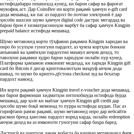
истифодабарро пешниҳод кунед, ки барои сафар ва фароғат
мувофиқ аст. Дар CoinsBee ин корти рақамӣ ҳамчун e-gift card
дода мешавад, ки пас аз пардохт бо почтаи электронӣ ё дар
ҳисоби шахсии шумо ҳамчун digital code дастрас мегардад ва
барои брон ё хизматрасониҳои марбут ба сафар ҳамчун Kingpin
prepaid balance истифода мешавад.
Шумо метавонед корти тӯҳфавии рақамии Kingpin харидан ва
онро бо усулҳои гуногуни пардохт, аз ҷумла кортҳои бонкии
анъанавӣ ва ҳамёнҳои пардохтии маъмул анҷом диҳед, то
тавозуни рақамии худро барои харидҳои онлайн пур кунед.
Платформа ҳамзамон имконият медиҳад, ки хариди Kingpin gift
card бо Bitcoin ё дигар криптовалютҳои маъруф анҷом дода
шавад, то шумо бо крипто-дӯстона checkout зуд ва бехатар
пардохт намоед.
Ин корти рақамӣ ҳамчун Kingpin travel e-voucher дода мешавад,
ки барои фармоиши хидматҳои интихобшуда истифода бурда
мешавад, дар ҳоле ки маблағ ҳамчун Kingpin gift credit дар
ҳисоби шумо боқӣ мемонад то пурра истифода шудан. Пас аз
гирифтани рамзи рақамӣ, шумо метавонед онро дар вебсайти
расмии бренд ҳангоми пардохт ворид карда, онлайн redemption
анҷом диҳед ва аз имконоти гуногуни сафар баҳра баред.
Дастрасӣ ва шартҳои дақиқ вобаста ба кишвар метавонанд фарқ