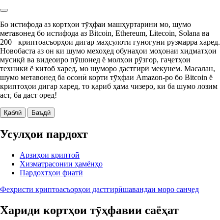
Бо истифода аз кортҳои тӯҳфаи машҳуртарини мо, шумо
метавонед бо истифода аз Bitcoin, Ethereum, Litecoin, Solana ва
200+ криптоасъорҳои дигар маҳсулоти гуногуни рӯзмарра харед.
Новобаста аз он ки шумо мехоҳед обунаҳои моҳонаи хидматҳои
мусиқӣ ва видеоиро пӯшонед ё молҳои рӯзгор, гаҷетҳои
техникӣ ё китоб харед, мо шуморо дастгирӣ мекунем. Масалан,
шумо метавонед ба осонӣ корти тӯҳфаи Amazon-ро бо Bitcoin ё
криптоҳои дигар харед, то қариб ҳама чизеро, ки ба шумо лозим
аст, ба даст оред!
Қаблӣ
Баъдӣ
Усулҳои пардохт
Арзиҳои криптоӣ
Хизматрасонии ҳамёнҳо
Пардохтҳои фиатӣ
Феҳристи криптоасъорҳои дастгирӣшавандаи моро санҷед
Хариди кортҳои тӯҳфавии саёҳат