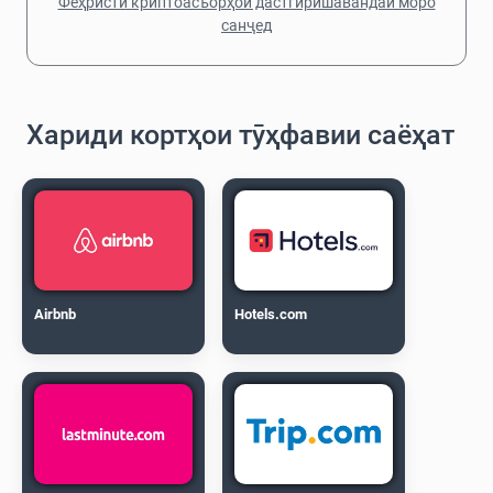
Феҳристи криптоасъорҳои дастгирӣшавандаи моро
санҷед
Хариди кортҳои тӯҳфавии саёҳат
Airbnb
Hotels.com