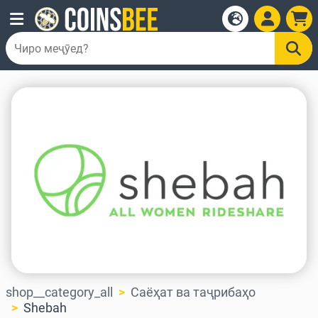
shop__category_all
Саёҳат ва таҷрибаҳо
Shebah