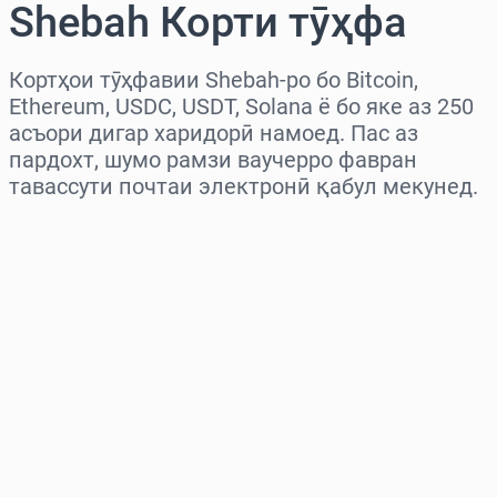
Shebah Корти тӯҳфа
Кортҳои тӯҳфавии Shebah-ро бо Bitcoin,
Ethereum, USDC, USDT, Solana ё бо яке аз 250
асъори дигар харидорӣ намоед. Пас аз
пардохт, шумо рамзи ваучерро фавран
тавассути почтаи электронӣ қабул мекунед.
Миёнаро интихоб кунед
Миқдорро интихоб кунед
Нархи тахминӣ