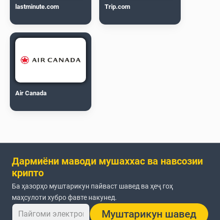
lastminute.com
Trip.com
Air Canada
Дармиёни маводи мушаххас ва навсозии
крипто
Ба ҳазорҳо муштарикун пайваст шавед ва ҳеҷ гоҳ
маҳсулоти хубро фавте накунед.
Муштарикун шавед