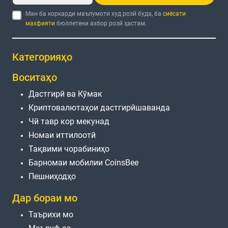
Ман ба коркарди маълумоти худ розӣ буда, ба
сиёсати
махфияти
бюллетени ахбор розӣ ҳастам.
Категорияҳо
Воситаҳо
Дастгирӣ ва Кӯмак
Криптовалютаҳои дастгирӣшаванда
Чӣ тавр кор мекунад
Номаи иттилоотӣ
Тақвими чорабиниҳо
Барномаи мобилии CoinsBee
Пешниҳодҳо
Дар бораи мо
Таърихи мо