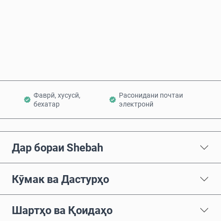
Ҳоло харед
Ба сабад илова кунед
Фаврӣ, хусусӣ,
Расонидани почтаи
бехатар
электронӣ
Дар бораи Shebah
Кӯмак ва Дастурҳо
Шартҳо ва Қоидаҳо