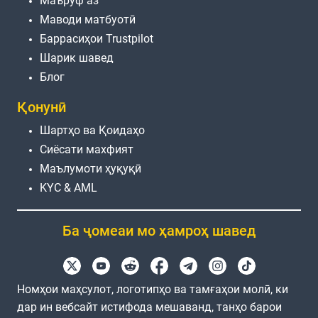
Маъруф аз
Маводи матбуотӣ
Баррасиҳои Trustpilot
Шарик шавед
Блог
Қонунӣ
Шартҳо ва Қоидаҳо
Сиёсати махфият
Маълумоти ҳуқуқӣ
KYC & AML
Ба ҷомеаи мо ҳамроҳ шавед
Номҳои маҳсулот, логотипҳо ва тамғаҳои молӣ, ки
дар ин вебсайт истифода мешаванд, танҳо барои