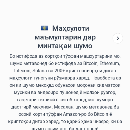
Маҳсулоти
маъмултарин дар
минтақаи шумо
Бо истифода аз кортҳои тӯҳфаи машҳуртарини мо,
шумо метавонед бо истифода аз Bitcoin, Ethereum,
Litecoin, Solana ва 200+ криптоасъорҳои дигар
маҳсулоти гуногуни рӯзмарра харед. Новобаста аз
он ки шумо мехоҳед обунаҳои моҳонаи хидматҳои
мусиқӣ ва видеоиро пӯшонед ё молҳои рӯзгор,
гаҷетҳои техникӣ ё китоб харед, мо шуморо
дастгирӣ мекунем. Масалан, шумо метавонед ба
осонӣ корти тӯҳфаи Amazon-ро бо Bitcoin ё
криптоҳои дигар харед, то қариб ҳама чизеро, ки ба
шумо лозим аст, ба даст оред!