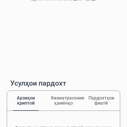
Усулҳои пардохт
Арзиҳои
Хизматрасонии
Пардохтҳои
криптоӣ
ҳамёнҳо
фиатӣ