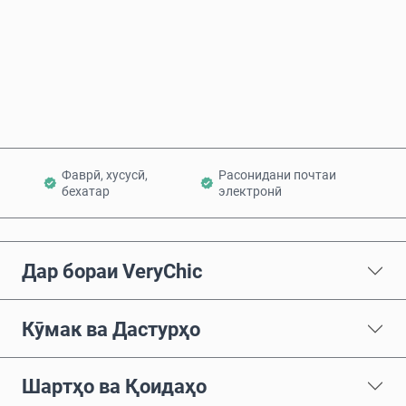
Ҳоло харед
Ба сабад илова кунед
Фаврӣ, хусусӣ,
Расонидани почтаи
бехатар
электронӣ
Дар бораи VeryChic
Кӯмак ва Дастурҳо
Шартҳо ва Қоидаҳо