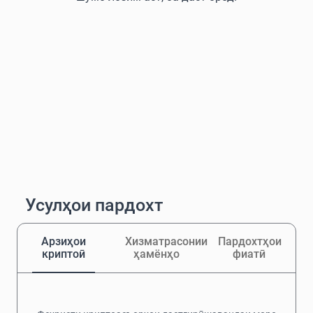
Усулҳои пардохт
Арзиҳои
Хизматрасонии
Пардохтҳои
криптоӣ
ҳамёнҳо
фиатӣ