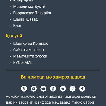
Маъруф аз
Маводи матбуотӣ
Баррасиҳои Trustpilot
Шарик шавед
Блог
Қонунӣ
Шартҳо ва Қоидаҳо
Сиёсати махфият
Маълумоти ҳуқуқӣ
KYC & AML
Ба ҷомеаи мо ҳамроҳ шавед
Номҳои маҳсулот, логотипҳо ва тамғаҳои молӣ, ки
дар ин вебсайт истифода мешаванд, танҳо барои