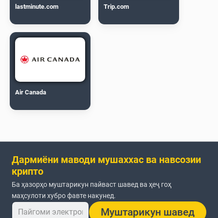
lastminute.com
Trip.com
Air Canada
Дармиёни маводи мушаххас ва навсозии
крипто
Ба ҳазорҳо муштарикун пайваст шавед ва ҳеҷ гоҳ
маҳсулоти хубро фавте накунед.
Муштарикун шавед