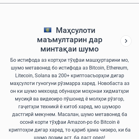
Маҳсулоти
маъмултарин дар
минтақаи шумо
Бо истифода аз кортҳои тӯҳфаи машҳуртарини мо,
шумо метавонед бо истифода аз Bitcoin, Ethereum,
Litecoin, Solana ва 200+ криптоасъорҳои дигар
маҳсулоти гуногуни рӯзмарра харед. Новобаста аз
он ки шумо мехоҳед обунаҳои моҳонаи хидматҳои
мусиқӣ ва видеоиро пӯшонед ё молҳои рӯзгор,
гаҷетҳои техникӣ ё китоб харед, мо шуморо
дастгирӣ мекунем. Масалан, шумо метавонед ба
осонӣ корти тӯҳфаи Amazon-ро бо Bitcoin ё
криптоҳои дигар харед, то қариб ҳама чизеро, ки ба
шумо лозим аст, ба даст оред!