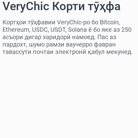
VeryChic Корти тӯҳфа
Кортҳои тӯҳфавии VeryChic-ро бо Bitcoin,
Ethereum, USDC, USDT, Solana ё бо яке аз 250
асъори дигар харидорӣ намоед. Пас аз
пардохт, шумо рамзи ваучерро фавран
тавассути почтаи электронӣ қабул мекунед.
Миёнаро интихоб кунед
Миқдорро интихоб кунед
Нархи тахминӣ