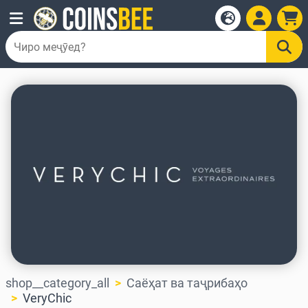
shop__category_all
Саёҳат ва таҷрибаҳо
VeryChic