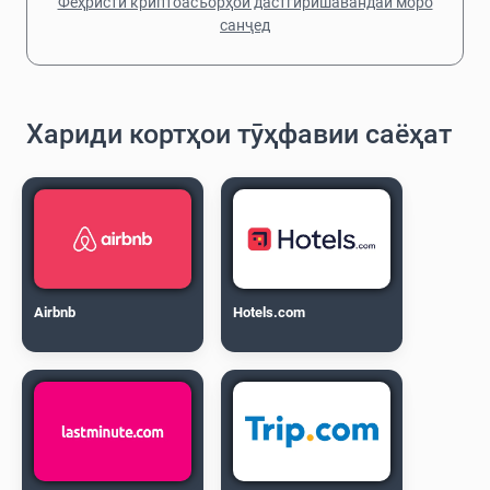
Феҳристи криптоасъорҳои дастгирӣшавандаи моро
санҷед
Хариди кортҳои тӯҳфавии саёҳат
Airbnb
Hotels.com