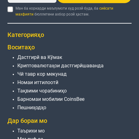
Ман ба коркарди маълумоти худ розӣ буда, ба
сиёсати
махфияти
бюллетени ахбор розӣ ҳастам.
Категорияҳо
Воситаҳо
Дастгирӣ ва Кӯмак
Криптовалютаҳои дастгирӣшаванда
Чӣ тавр кор мекунад
Номаи иттилоотӣ
Тақвими чорабиниҳо
Барномаи мобилии CoinsBee
Пешниҳодҳо
Дар бораи мо
Таърихи мо