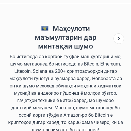
Маҳсулоти
маъмултарин дар
минтақаи шумо
Бо истифода аз кортҳои тӯҳфаи машҳуртарини мо,
шумо метавонед бо истифода аз Bitcoin, Ethereum,
Litecoin, Solana ва 200+ криптоасъорҳои дигар
маҳсулоти гуногуни рӯзмарра харед. Новобаста аз
он ки шумо мехоҳед обунаҳои моҳонаи хидматҳои
мусиқӣ ва видеоиро пӯшонед ё молҳои рӯзгор,
гаҷетҳои техникӣ ё китоб харед, мо шуморо
дастгирӣ мекунем. Масалан, шумо метавонед ба
осонӣ корти тӯҳфаи Amazon-ро бо Bitcoin ё
криптоҳои дигар харед, то қариб ҳама чизеро, ки ба
шумо лозим аст, ба даст оред!