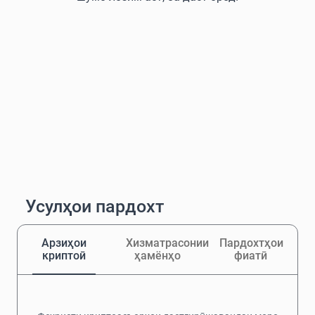
Усулҳои пардохт
Арзиҳои
Хизматрасонии
Пардохтҳои
криптоӣ
ҳамёнҳо
фиатӣ