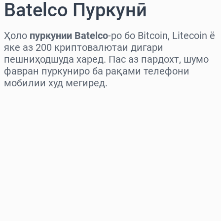
Batelco Пуркунӣ
Ҳоло
пуркунии Batelco
-ро бо Bitcoin, Litecoin ё
яке аз 200 криптовалютаи дигари
пешниҳодшуда харед. Пас аз пардохт, шумо
фавран пуркуниро ба рақами телефони
мобилии худ мегиред.
Миёнаро интихоб кунед
Миқдорро интихоб кунед
Нархи тахминӣ