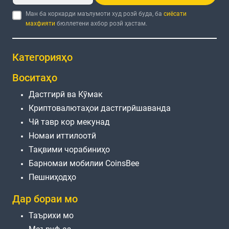
Ман ба коркарди маълумоти худ розӣ буда, ба
сиёсати
махфияти
бюллетени ахбор розӣ ҳастам.
Категорияҳо
Воситаҳо
Дастгирӣ ва Кӯмак
Криптовалютаҳои дастгирӣшаванда
Чӣ тавр кор мекунад
Номаи иттилоотӣ
Тақвими чорабиниҳо
Барномаи мобилии CoinsBee
Пешниҳодҳо
Дар бораи мо
Таърихи мо