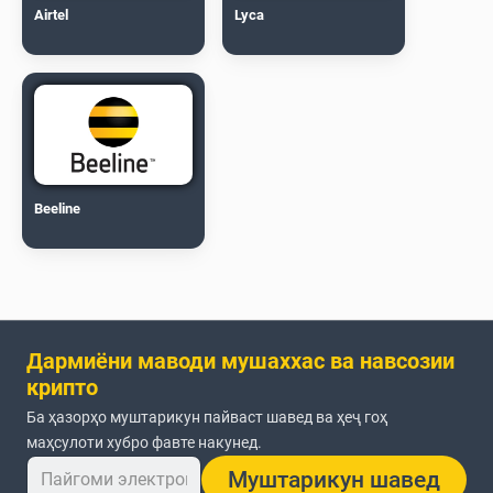
Airtel
Lyca
Beeline
Дармиёни маводи мушаххас ва навсозии
крипто
Ба ҳазорҳо муштарикун пайваст шавед ва ҳеҷ гоҳ
маҳсулоти хубро фавте накунед.
Муштарикун шавед