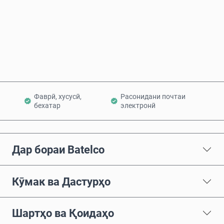
Ҳоло харед
Ба сабад илова кунед
Фаврӣ, хусусӣ,
Расонидани почтаи
бехатар
электронӣ
Дар бораи Batelco
Кӯмак ва Дастурҳо
Шартҳо ва Қоидаҳо