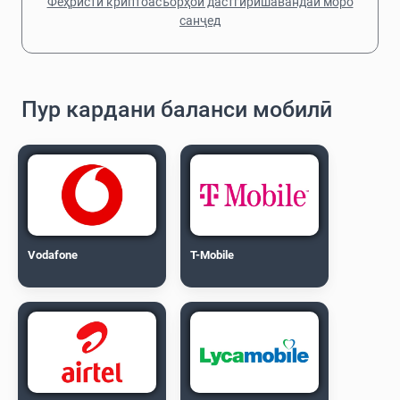
Феҳристи криптоасъорҳои дастгирӣшавандаи моро
санҷед
Пур кардани баланси мобилӣ
Vodafone
T-Mobile