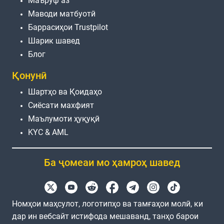
Маъруф аз
Маводи матбуотӣ
Баррасиҳои Trustpilot
Шарик шавед
Блог
Қонунӣ
Шартҳо ва Қоидаҳо
Сиёсати махфият
Маълумоти ҳуқуқӣ
KYC & AML
Ба ҷомеаи мо ҳамроҳ шавед
Номҳои маҳсулот, логотипҳо ва тамғаҳои молӣ, ки
дар ин вебсайт истифода мешаванд, танҳо барои