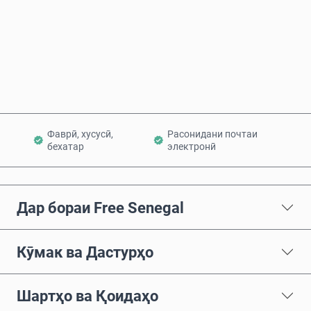
Ҳоло харед
Ба сабад илова кунед
Фаврӣ, хусусӣ,
Расонидани почтаи
бехатар
электронӣ
Дар бораи Free Senegal
Кӯмак ва Дастурҳо
Шартҳо ва Қоидаҳо