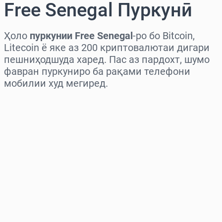
Free Senegal Пуркунӣ
Ҳоло
пуркунии Free Senegal
-ро бо Bitcoin,
Litecoin ё яке аз 200 криптовалютаи дигари
пешниҳодшуда харед. Пас аз пардохт, шумо
фавран пуркуниро ба рақами телефони
мобилии худ мегиред.
Миёнаро интихоб кунед
Миқдорро интихоб кунед
Нархи тахминӣ