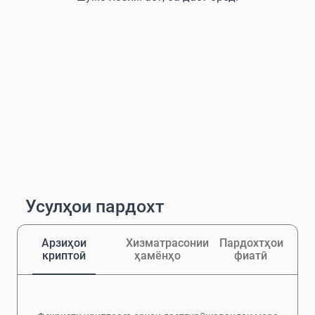
Усулҳои пардохт
Арзиҳои
Хизматрасонии
Пардохтҳои
криптоӣ
ҳамёнҳо
фиатӣ