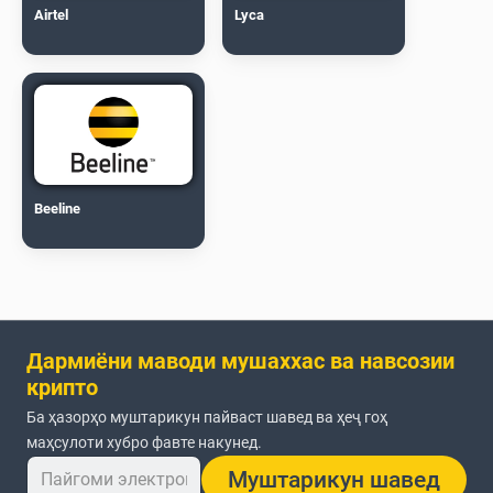
Airtel
Lyca
Beeline
Дармиёни маводи мушаххас ва навсозии
крипто
Ба ҳазорҳо муштарикун пайваст шавед ва ҳеҷ гоҳ
маҳсулоти хубро фавте накунед.
Муштарикун шавед