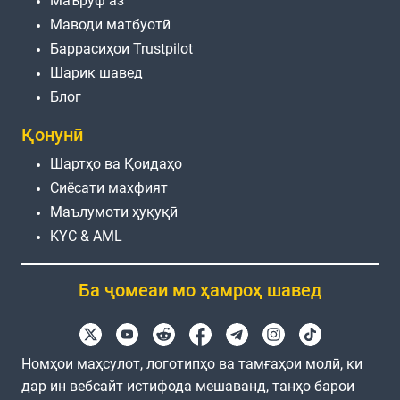
Маъруф аз
Маводи матбуотӣ
Баррасиҳои Trustpilot
Шарик шавед
Блог
Қонунӣ
Шартҳо ва Қоидаҳо
Сиёсати махфият
Маълумоти ҳуқуқӣ
KYC & AML
Ба ҷомеаи мо ҳамроҳ шавед
Номҳои маҳсулот, логотипҳо ва тамғаҳои молӣ, ки
дар ин вебсайт истифода мешаванд, танҳо барои