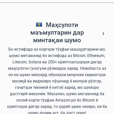
Маҳсулоти
маъмултарин дар
минтақаи шумо
Бо истифода аз кортҳои тӯҳфаи машҳуртарини мо,
шумо метавонед бо истифода аз Bitcoin, Ethereum,
Litecoin, Solana ва 200+ криптоасъорҳои дигар
маҳсулоти гуногуни рӯзмарра харед. Новобаста аз
он ки шумо мехоҳед обунаҳои моҳонаи хидматҳои
мусиқӣ ва видеоиро пӯшонед ё молҳои рӯзгор,
гаҷетҳои техникӣ ё китоб харед, мо шуморо
дастгирӣ мекунем. Масалан, шумо метавонед ба
осонӣ корти тӯҳфаи Amazon-ро бо Bitcoin ё
криптоҳои дигар харед, то қариб ҳама чизеро, ки ба
шумо лозим аст, ба даст оред!