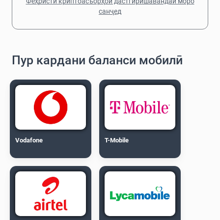
Феҳристи криптоасъорҳои дастгирӣшавандаи моро
санҷед
Пур кардани баланси мобилӣ
Vodafone
T-Mobile