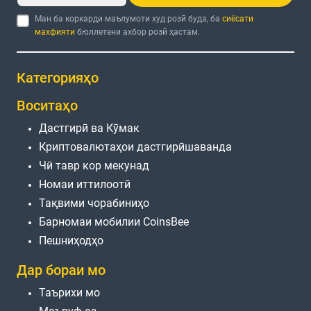
Ман ба коркарди маълумоти худ розӣ буда, ба
сиёсати
махфияти
бюллетени ахбор розӣ ҳастам.
Категорияҳо
Воситаҳо
Дастгирӣ ва Кӯмак
Криптовалютаҳои дастгирӣшаванда
Чӣ тавр кор мекунад
Номаи иттилоотӣ
Тақвими чорабиниҳо
Барномаи мобилии CoinsBee
Пешниҳодҳо
Дар бораи мо
Таърихи мо