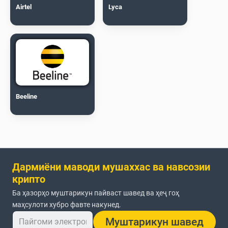
Airtel
Lyca
Beeline
Дармиёни маводи мушаххас ва навсозии
крипто
Ба ҳазорҳо муштарикун пайваст шавед ва ҳеҷ гоҳ
маҳсулоти хубро фавте накунед.
Муштарикун шавед