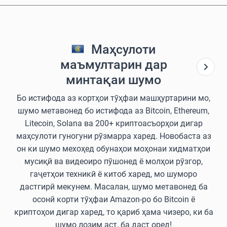
Маҳсулоти
маъмултарин дар
минтақаи шумо
Бо истифода аз кортҳои тӯҳфаи машҳуртарини мо,
шумо метавонед бо истифода аз Bitcoin, Ethereum,
Litecoin, Solana ва 200+ криптоасъорҳои дигар
маҳсулоти гуногуни рӯзмарра харед. Новобаста аз
он ки шумо мехоҳед обунаҳои моҳонаи хидматҳои
мусиқӣ ва видеоиро пӯшонед ё молҳои рӯзгор,
гаҷетҳои техникӣ ё китоб харед, мо шуморо
дастгирӣ мекунем. Масалан, шумо метавонед ба
осонӣ корти тӯҳфаи Amazon-ро бо Bitcoin ё
криптоҳои дигар харед, то қариб ҳама чизеро, ки ба
шумо лозим аст, ба даст оред!