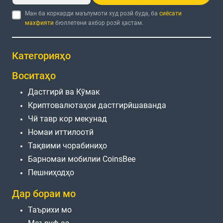
Ман ба коркарди маълумоти худ розӣ буда, ба
сиёсати
махфияти
бюллетени ахбор розӣ ҳастам.
Категорияҳо
Воситаҳо
Дастгирӣ ва Кӯмак
Криптовалютаҳои дастгирӣшаванда
Чӣ тавр кор мекунад
Номаи иттилоотӣ
Тақвими чорабиниҳо
Барномаи мобилии CoinsBee
Пешниҳодҳо
Дар бораи мо
Таърихи мо