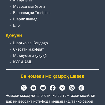
Маъруф аз
Маводи матбуотӣ
Баррасиҳои Trustpilot
Шарик шавед
Блог
Қонунӣ
Шартҳо ва Қоидаҳо
Сиёсати махфият
Маълумоти ҳуқуқӣ
KYC & AML
Ба ҷомеаи мо ҳамроҳ шавед
Номҳои маҳсулот, логотипҳо ва тамғаҳои молӣ, ки
дар ин вебсайт истифода мешаванд, танҳо барои