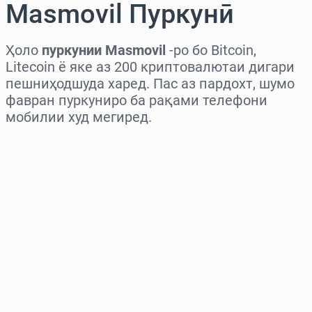
Masmovil Пуркунӣ
Ҳоло
пуркунии Masmovil
-ро бо Bitcoin,
Litecoin ё яке аз 200 криптовалютаи дигари
пешниҳодшуда харед. Пас аз пардохт, шумо
фавран пуркуниро ба рақами телефони
мобилии худ мегиред.
Миёнаро интихоб кунед
Миқдорро интихоб кунед
Нархи тахминӣ