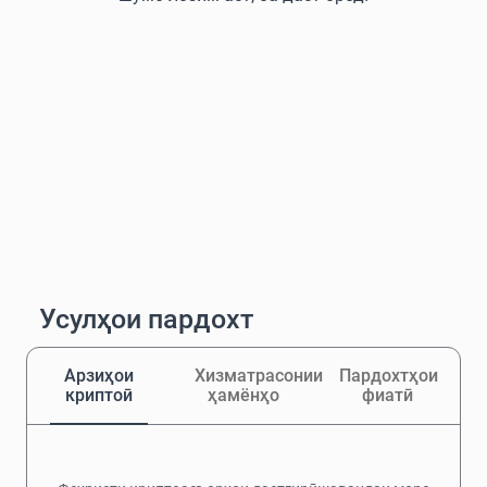
Усулҳои пардохт
Арзиҳои
Хизматрасонии
Пардохтҳои
криптоӣ
ҳамёнҳо
фиатӣ