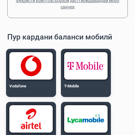
Феҳристи криптоасъорҳои дастгирӣшавандаи моро
санҷед
Пур кардани баланси мобилӣ
Vodafone
T-Mobile