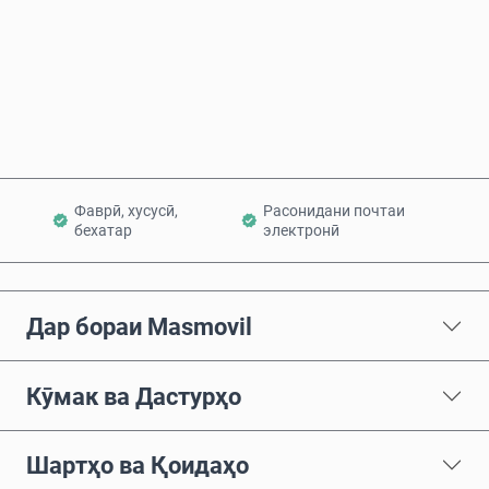
Ҳоло харед
Ба сабад илова кунед
Фаврӣ, хусусӣ,
Расонидани почтаи
бехатар
электронӣ
Дар бораи Masmovil
Кӯмак ва Дастурҳо
Шартҳо ва Қоидаҳо