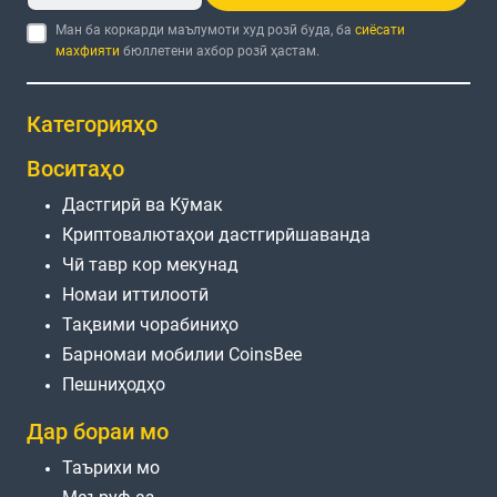
Ман ба коркарди маълумоти худ розӣ буда, ба
сиёсати
махфияти
бюллетени ахбор розӣ ҳастам.
Категорияҳо
Воситаҳо
Дастгирӣ ва Кӯмак
Криптовалютаҳои дастгирӣшаванда
Чӣ тавр кор мекунад
Номаи иттилоотӣ
Тақвими чорабиниҳо
Барномаи мобилии CoinsBee
Пешниҳодҳо
Дар бораи мо
Таърихи мо