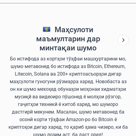
Маҳсулоти
маъмултарин дар
минтақаи шумо
Бо истифода аз кортҳои тӯҳфаи машҳуртарини мо,
шумо метавонед бо истифода аз Bitcoin, Ethereum,
Litecoin, Solana ва 200+ криптоасъорҳои дигар
маҳсулоти гуногуни рӯзмарра харед. Новобаста аз
он ки шумо мехоҳед обунаҳои моҳонаи хидматҳои
мусиқӣ ва видеоиро пӯшонед ё молҳои рӯзгор,
гаҷетҳои техникӣ ё китоб харед, мо шуморо
дастгирӣ мекунем. Масалан, шумо метавонед ба
осонӣ корти тӯҳфаи Amazon-ро бо Bitcoin ё
криптоҳои дигар харед, то қариб ҳама чизеро, ки ба
шумо лозим аст, ба даст оред!