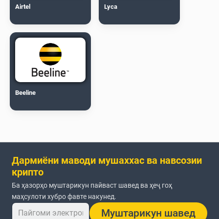
Airtel
Lyca
Beeline
Дармиёни маводи мушаххас ва навсозии
крипто
Ба ҳазорҳо муштарикун пайваст шавед ва ҳеҷ гоҳ
маҳсулоти хубро фавте накунед.
Муштарикун шавед