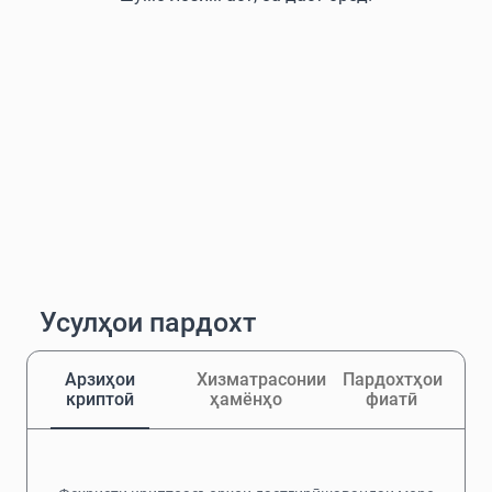
Усулҳои пардохт
Арзиҳои
Хизматрасонии
Пардохтҳои
криптоӣ
ҳамёнҳо
фиатӣ