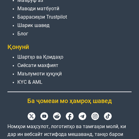
Маъруф аз
Маводи матбуотӣ
Баррасиҳои Trustpilot
Шарик шавед
Блог
Қонунӣ
Шартҳо ва Қоидаҳо
Сиёсати махфият
Маълумоти ҳуқуқӣ
KYC & AML
Ба ҷомеаи мо ҳамроҳ шавед
Номҳои маҳсулот, логотипҳо ва тамғаҳои молӣ, ки
дар ин вебсайт истифода мешаванд, танҳо барои