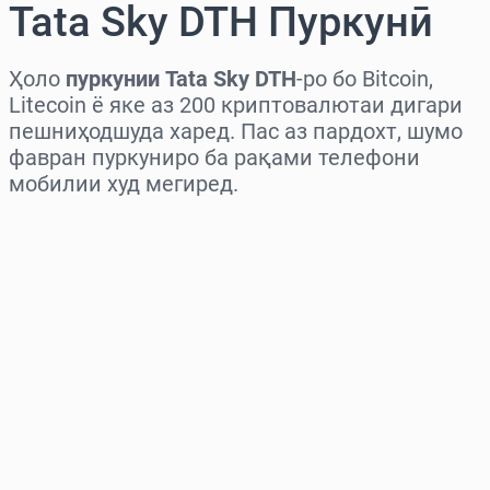
Tata Sky DTH Пуркунӣ
Ҳоло
пуркунии Tata Sky DTH
-ро бо Bitcoin,
Litecoin ё яке аз 200 криптовалютаи дигари
пешниҳодшуда харед. Пас аз пардохт, шумо
фавран пуркуниро ба рақами телефони
мобилии худ мегиред.
Миёнаро интихоб кунед
Миқдорро интихоб кунед
Нархи тахминӣ