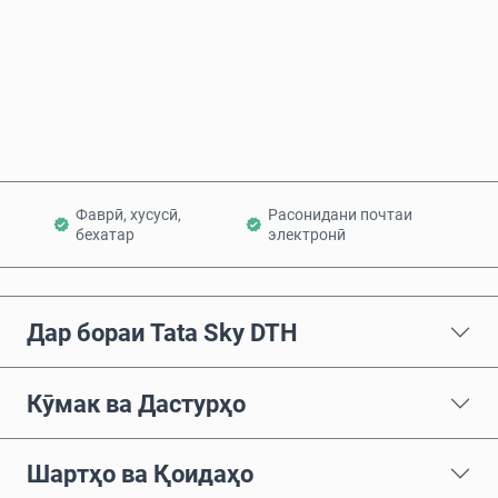
Ҳоло харед
Ба сабад илова кунед
Фаврӣ, хусусӣ,
Расонидани почтаи
бехатар
электронӣ
Дар бораи Tata Sky DTH
Кӯмак ва Дастурҳо
Шартҳо ва Қоидаҳо