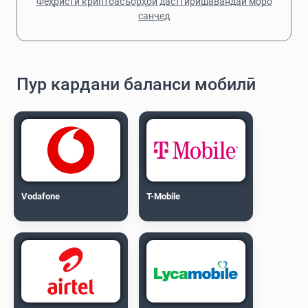
Феҳристи криптоасъорҳои дастгирӣшавандаи моро
санҷед
Пур кардани баланси мобилӣ
Vodafone
T-Mobile