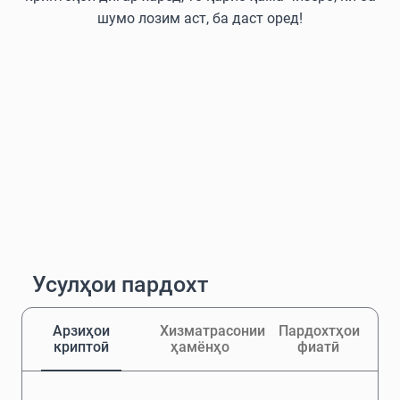
шумо лозим аст, ба даст оред!
Усулҳои пардохт
Арзиҳои
Хизматрасонии
Пардохтҳои
криптоӣ
ҳамёнҳо
фиатӣ