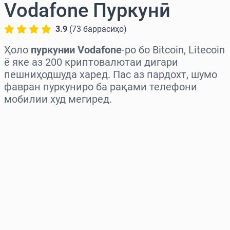
Vodafone Пуркунӣ
3.9
(
73
баррасиҳо
)
Ҳоло
пуркунии Vodafone
-ро бо Bitcoin, Litecoin
ё яке аз 200 криптовалютаи дигари
пешниҳодшуда харед. Пас аз пардохт, шумо
фавран пуркуниро ба рақами телефони
мобилии худ мегиред.
Миёнаро интихоб кунед
Миқдорро интихоб кунед
Нархи тахминӣ