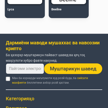
Lyca
Beeline
Дармиёни маводи мушаххас ва навсозии
крипто
Ба ҳазорҳо муштарикун пайваст шавед ва ҳеҷ гоҳ
маҳсулоти хубро фавте накунед.
Муштарикун шавед
Ман ба коркарди маълумоти худ розӣ буда, ба
сиёсати
махфияти
бюллетени ахбор розӣ ҳастам.
Категорияҳо