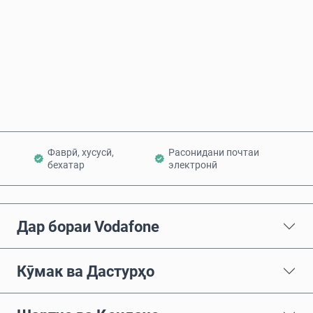
Ҳоло харед
Ба сабад илова кунед
Фаврӣ, хусусӣ,
Расонидани почтаи
бехатар
электронӣ
Дар бораи Vodafone
Кӯмак ва Дастурҳо