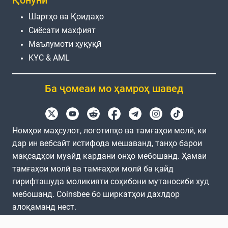
Қонунӣ
Шартҳо ва Қоидаҳо
Сиёсати махфият
Маълумоти ҳуқуқӣ
KYC & AML
Ба ҷомеаи мо ҳамроҳ шавед
Номҳои маҳсулот, логотипҳо ва тамғаҳои молӣ, ки
дар ин вебсайт истифода мешаванд, танҳо барои
мақсадҳои муайд кардани онҳо мебошанд. Ҳамаи
тамғаҳои молӣ ва тамғаҳои молӣ ба қайд
гирифташуда моликияти соҳибони мутаносиби худ
мебошанд. Coinsbee бо ширкатҳои дахлдор
алоқаманд нест.