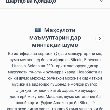
Шартҳо ва Қоидаҳо
Маҳсулоти
маъмултарин дар
минтақаи шумо
Бо истифода аз кортҳои тӯҳфаи машҳуртарини мо,
шумо метавонед бо истифода аз Bitcoin, Ethereum,
Litecoin, Solana ва 200+ криптоасъорҳои дигар
маҳсулоти гуногуни рӯзмарра харед. Новобаста аз
он ки шумо мехоҳед обунаҳои моҳонаи хидматҳои
мусиқӣ ва видеоиро пӯшонед ё молҳои рӯзгор,
гаҷетҳои техникӣ ё китоб харед, мо шуморо
дастгирӣ мекунем. Масалан, шумо метавонед ба
осонӣ корти тӯҳфаи Amazon-ро бо Bitcoin ё
криптоҳои дигар харед, то қариб ҳама чизеро, ки ба