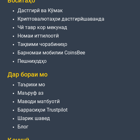
Воситаҳо
Дастгирӣ ва Кӯмак
Криптовалютаҳои дастгирӣшаванда
Чӣ тавр кор мекунад
Номаи иттилоотӣ
Тақвими чорабиниҳо
Барномаи мобилии CoinsBee
Пешниҳодҳо
Дар бораи мо
Таърихи мо
Маъруф аз
Маводи матбуотӣ
Баррасиҳои Trustpilot
Шарик шавед
Блог