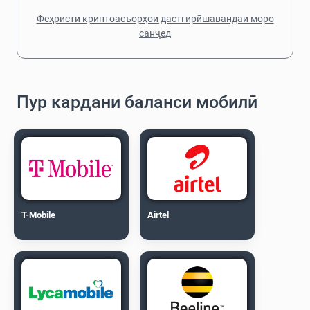
Феҳристи криптоасъорҳои дастгирӣшавандаи моро
санҷед
Пур кардани баланси мобилӣ
T-Mobile
Airtel