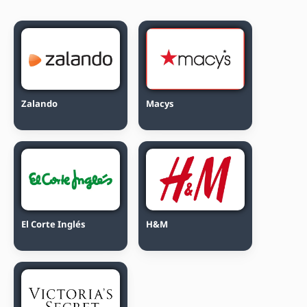
Zalando
Macys
El Corte Inglés
H&M