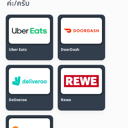
ค่ะ/ครับ
Uber Eats
DoorDash
Deliveroo
Rewe