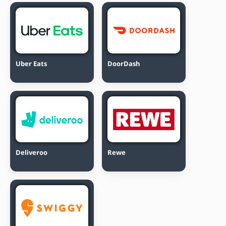
Uber Eats
DoorDash
Deliveroo
Rewe