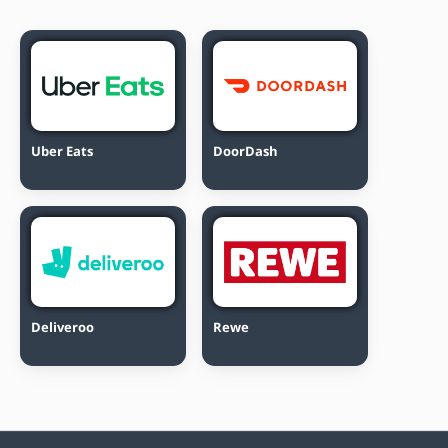
Uber Eats
DoorDash
Deliveroo
Rewe