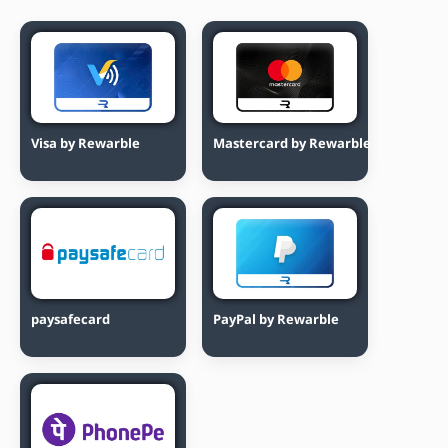
Visa by Rewarble
Mastercard by Rewarble
paysafecard
PayPal by Rewarble