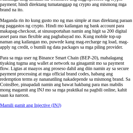
payment; hindi direktang tumatanggap ng crypto ang mismong mga
brand na ito.
Maganda rin ito kung gusto mo ng mas simple at mas direktang paraan
ng paggastos ng crypto. Hindi mo kailangan ng bank account para
makapag-checkout, at sinusuportahan namin ang higit sa 200 digital
asset para mas flexible ang pagbabayad mo. Kung mobile top-up
naman ang kailangan mo, puwede kang mag-recharge ng load, mag-
apply ng credit, o bumili ng data packages sa mga piling provider.
Para sa mga user ng Binance Smart Chain (BEP-20), mahalagang
tiyaking tugma ang wallet at network na ginagamit mo sa payment
flow. Ligtas at maayos ang proseso dahil ang diin namin ay sa secure
payment processing at mga official brand codes, habang ang
redemption terms ay nananatiling nakadepende sa mismong brand. Sa
CoinsBee, pinapadali namin ang bawat hakbang para mas mabilis
mong magamit ang INJ mo sa mga praktikal na pagbili online, kahit
saan ka naroon.
Mamili gamit ang Injective (INJ)