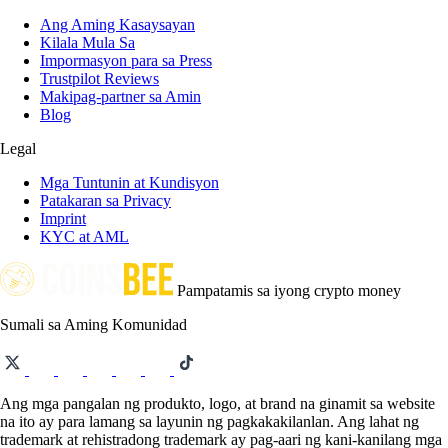
Ang Aming Kasaysayan
Kilala Mula Sa
Impormasyon para sa Press
Trustpilot Reviews
Makipag-partner sa Amin
Blog
Legal
Mga Tuntunin at Kundisyon
Patakaran sa Privacy
Imprint
KYC at AML
Pampatamis sa iyong crypto money
Sumali sa Aming Komunidad
Ang mga pangalan ng produkto, logo, at brand na ginamit sa website
na ito ay para lamang sa layunin ng pagkakakilanlan. Ang lahat ng
trademark at rehistradong trademark ay pag-aari ng kani-kanilang mga