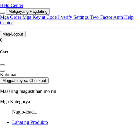
Help Center
Maligayang Pagdating
Mga Order
Mga Key at Code
I-verify
Settings
Two-Factor Auth
Help
Center
Mag-Logout
0
Cart
Kabuuan
Magpatuloy sa Checkout
Maaaring magustuhan mo rin
Mga Kategorya
Naglo-load...
Lahat ng Produkto