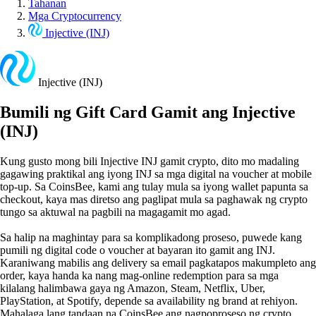
Tahanan
Mga Cryptocurrency
Injective (INJ)
Injective (INJ)
Bumili ng Gift Card Gamit ang Injective
(INJ)
Kung gusto mong bili Injective INJ gamit crypto, dito mo madaling
gagawing praktikal ang iyong INJ sa mga digital na voucher at mobile
top-up. Sa CoinsBee, kami ang tulay mula sa iyong wallet papunta sa
checkout, kaya mas diretso ang paglipat mula sa paghawak ng crypto
tungo sa aktuwal na pagbili na magagamit mo agad.
Sa halip na maghintay para sa komplikadong proseso, puwede kang
pumili ng digital code o voucher at bayaran ito gamit ang INJ.
Karaniwang mabilis ang delivery sa email pagkatapos makumpleto ang
order, kaya handa ka nang mag-online redemption para sa mga
kilalang halimbawa gaya ng Amazon, Steam, Netflix, Uber,
PlayStation, at Spotify, depende sa availability ng brand at rehiyon.
Mahalaga lang tandaan na CoinsBee ang nagpoproseso ng crypto