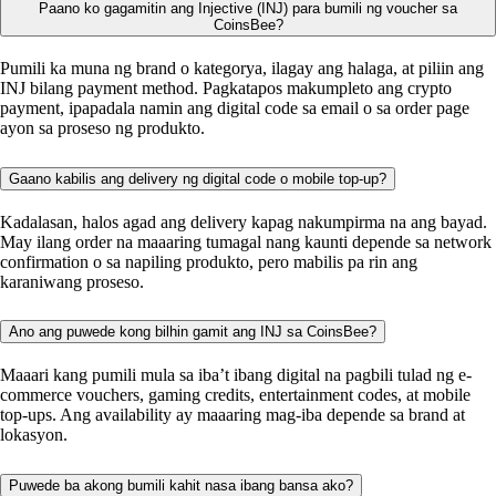
Paano ko gagamitin ang Injective (INJ) para bumili ng voucher sa
CoinsBee?
Pumili ka muna ng brand o kategorya, ilagay ang halaga, at piliin ang
INJ bilang payment method. Pagkatapos makumpleto ang crypto
payment, ipapadala namin ang digital code sa email o sa order page
ayon sa proseso ng produkto.
Gaano kabilis ang delivery ng digital code o mobile top-up?
Kadalasan, halos agad ang delivery kapag nakumpirma na ang bayad.
May ilang order na maaaring tumagal nang kaunti depende sa network
confirmation o sa napiling produkto, pero mabilis pa rin ang
karaniwang proseso.
Ano ang puwede kong bilhin gamit ang INJ sa CoinsBee?
Maaari kang pumili mula sa iba’t ibang digital na pagbili tulad ng e-
commerce vouchers, gaming credits, entertainment codes, at mobile
top-ups. Ang availability ay maaaring mag-iba depende sa brand at
lokasyon.
Puwede ba akong bumili kahit nasa ibang bansa ako?