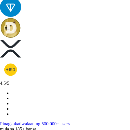
4.5/5
Pinagkakatiwalaan ng 500,000+ users
mula sa 185+ bansa