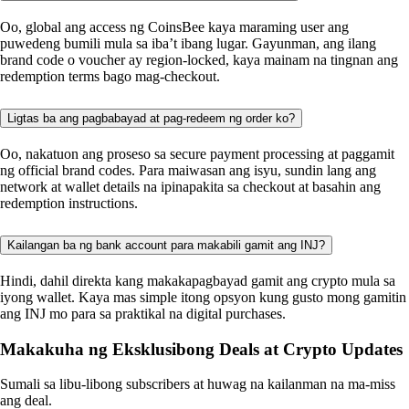
Oo, global ang access ng CoinsBee kaya maraming user ang
puwedeng bumili mula sa iba’t ibang lugar. Gayunman, ang ilang
brand code o voucher ay region-locked, kaya mainam na tingnan ang
redemption terms bago mag-checkout.
Ligtas ba ang pagbabayad at pag-redeem ng order ko?
Oo, nakatuon ang proseso sa secure payment processing at paggamit
ng official brand codes. Para maiwasan ang isyu, sundin lang ang
network at wallet details na ipinapakita sa checkout at basahin ang
redemption instructions.
Kailangan ba ng bank account para makabili gamit ang INJ?
Hindi, dahil direkta kang makakapagbayad gamit ang crypto mula sa
iyong wallet. Kaya mas simple itong opsyon kung gusto mong gamitin
ang INJ mo para sa praktikal na digital purchases.
Makakuha ng Eksklusibong Deals at Crypto Updates
Sumali sa libu-libong subscribers at huwag na kailanman na ma-miss
ang deal.