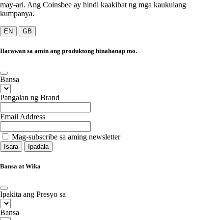
may-ari. Ang Coinsbee ay hindi kaakibat ng mga kaukulang
kumpanya.
EN
GB
Ilarawan sa amin ang produktong hinahanap mo.
Bansa
Pangalan ng Brand
Email Address
Mag-subscribe sa aming newsletter
Isara
Ipadala
Bansa at Wika
Ipakita ang Presyo sa
Bansa