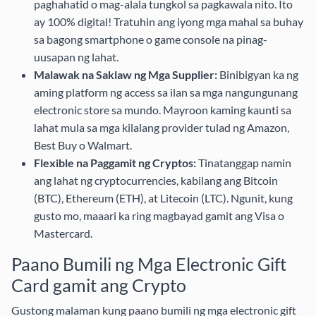
paghahatid o mag-alala tungkol sa pagkawala nito. Ito
ay 100% digital! Tratuhin ang iyong mga mahal sa buhay
sa bagong smartphone o game console na pinag-
uusapan ng lahat.
Malawak na Saklaw ng Mga Supplier:
Binibigyan ka ng
aming platform ng access sa ilan sa mga nangungunang
electronic store sa mundo. Mayroon kaming kaunti sa
lahat mula sa mga kilalang provider tulad ng
Amazon
,
Best Buy
o
Walmart
.
Flexible na Paggamit ng Cryptos:
Tinatanggap namin
ang lahat ng cryptocurrencies, kabilang ang Bitcoin
(BTC), Ethereum (ETH), at Litecoin (LTC). Ngunit, kung
gusto mo, maaari ka ring magbayad gamit ang Visa o
Mastercard.
Paano Bumili ng Mga Electronic Gift
Card gamit ang Crypto
Gustong malaman kung paano bumili ng mga electronic gift