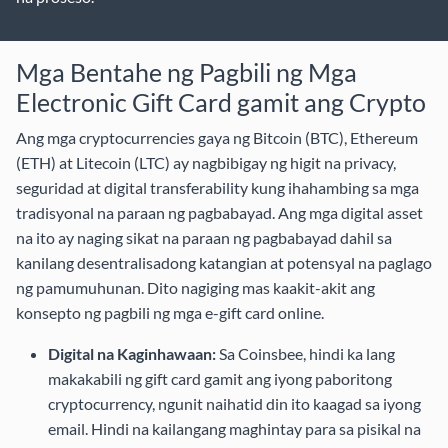
Mga Bentahe ng Pagbili ng Mga
Electronic Gift Card gamit ang Crypto
Ang mga cryptocurrencies gaya ng Bitcoin (BTC), Ethereum
(ETH) at Litecoin (LTC) ay nagbibigay ng higit na privacy,
seguridad at digital transferability kung ihahambing sa mga
tradisyonal na paraan ng pagbabayad. Ang mga digital asset
na ito ay naging sikat na paraan ng pagbabayad dahil sa
kanilang desentralisadong katangian at potensyal na paglago
ng pamumuhunan. Dito nagiging mas kaakit-akit ang
konsepto ng pagbili ng mga e-gift card online.
Digital na Kaginhawaan:
Sa Coinsbee, hindi ka lang
makakabili ng gift card gamit ang iyong paboritong
cryptocurrency, ngunit naihatid din ito kaagad sa iyong
email. Hindi na kailangang maghintay para sa pisikal na