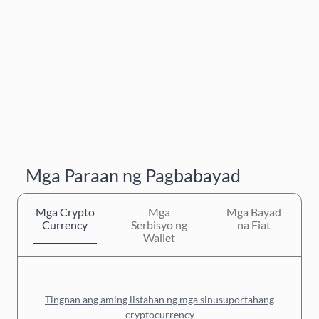
Mga Paraan ng Pagbabayad
Mga Crypto
Mga
Mga Bayad
Currency
Serbisyo ng
na Fiat
Wallet
Tingnan ang aming listahan ng mga sinusuportahang
cryptocurrency