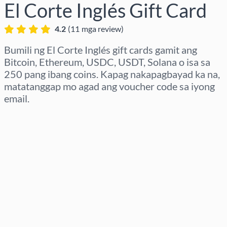
El Corte Inglés Gift Card
4.2
(
11
mga review
)
Bumili ng El Corte Inglés gift cards gamit ang
Bitcoin, Ethereum, USDC, USDT, Solana o isa sa
250 pang ibang coins. Kapag nakapagbayad ka na,
matatanggap mo agad ang voucher code sa iyong
email.
Pumili ng rehiyon
Pumili ng Halaga
Tinatayang Presyo