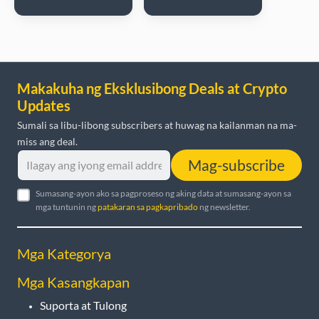
Makakuha ng Eksklusibong Deals at Crypto
Updates
Sumali sa libu-libong subscribers at huwag na kailanman na ma-
miss ang deal.
Mag-subscribe
Sumasang-ayon ako sa pagproseso ng aking data at sumasang-ayon sa
mga tuntunin ng
patakaran sa pagkapribado
ng newsletter.
Mga Kategorya
Mga Kasangkapan
Suporta at Tulong