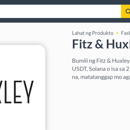
Lahat ng Produkto
Fas
Fitz & Hux
Bumili ng Fitz & Huxley
USDT, Solana o isa sa 
na, matatanggap mo aga
Pumili ng rehiyon
Pumili ng Halaga