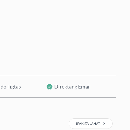
Bumili Ngayon
Idagdag sa Cart
do, ligtas
Direktang Email
IPAKITA LAHAT