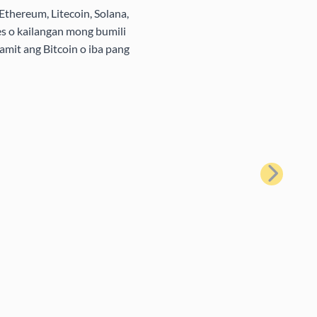
Ethereum, Litecoin, Solana,
s o kailangan mong bumili
amit ang Bitcoin o iba pang
Susunod