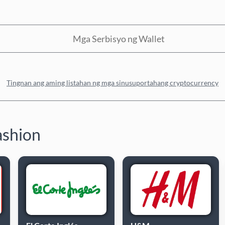
Mga Serbisyo ng Wallet
Tingnan ang aming listahan ng mga sinusuportahang cryptocurrency
fashion