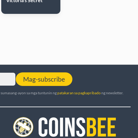
Victoria's Secret
Mag-subscribe
t sumasang-ayon sa mga tuntunin ng
patakaran sa pagkapribado
ng newsletter.