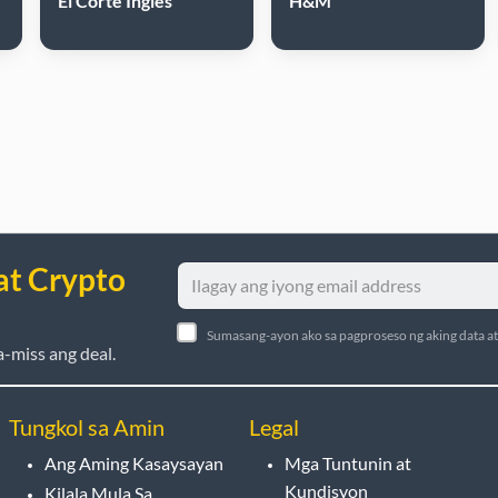
El Corte Inglés
H&M
at Crypto
Sumasang-ayon ako sa pagproseso ng aking data a
-miss ang deal.
Tungkol sa Amin
Legal
Ang Aming Kasaysayan
Mga Tuntunin at
Kundisyon
Kilala Mula Sa