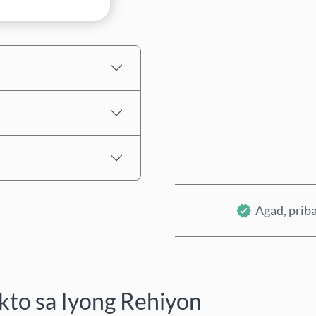
Tinatayang Presyo
Agad, priba
to sa Iyong Rehiyon