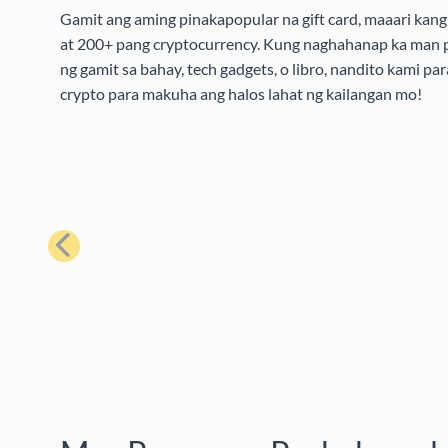
Gamit ang aming pinakapopular na gift card, maaari kang 
at 200+ pang cryptocurrency. Kung naghahanap ka man pa
ng gamit sa bahay, tech gadgets, o libro, nandito kami pa
crypto para makuha ang halos lahat ng kailangan mo!
Nakaraan