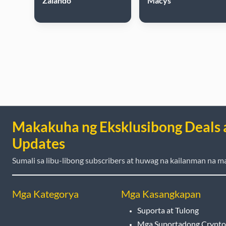
Zalando
Macys
Makakuha ng Eksklusibong Deals 
Updates
Sumali sa libu-libong subscribers at huwag na kailanman na ma
Mga Kategorya
Mga Kasangkapan
Suporta at Tulong
Mga Suportadong Crypto