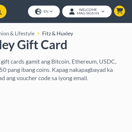
WELCOME
EN
MAG-SIGN IN
hion & Lifestyle
Fitz & Huxley
ley Gift Card
 gift cards gamit ang Bitcoin, Ethereum, USDC,
250 pang ibang coins. Kapag nakapagbayad ka
d ang voucher code sa iyong email.