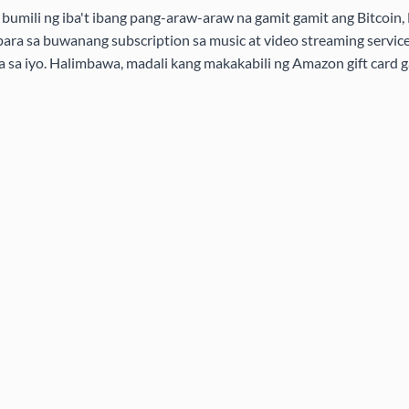
bumili ng iba't ibang pang-araw-araw na gamit gamit ang Bitcoin, 
ra sa buwanang subscription sa music at video streaming service
ra sa iyo. Halimbawa, madali kang makakabili ng Amazon gift card g