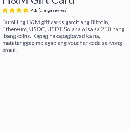
4.8
(
5
mga review
)
Bumili ng H&M gift cards gamit ang Bitcoin,
Ethereum, USDC, USDT, Solana o isa sa 250 pang
ibang coins. Kapag nakapagbayad ka na,
matatanggap mo agad ang voucher code sa iyong
email.
Pumili ng rehiyon
Pumili ng Halaga
Tinatayang Presyo