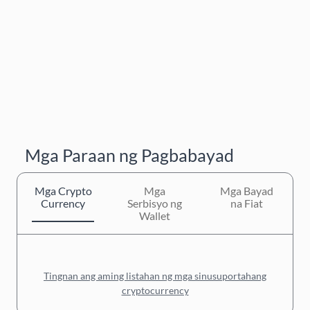
Mga Paraan ng Pagbabayad
Mga Crypto
Mga
Mga Bayad
Currency
Serbisyo ng
na Fiat
Wallet
Tingnan ang aming listahan ng mga sinusuportahang
cryptocurrency