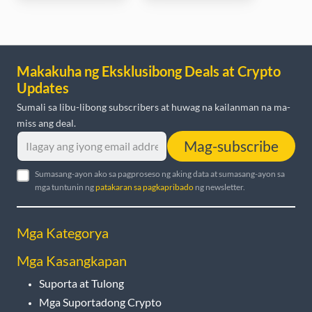
Makakuha ng Eksklusibong Deals at Crypto
Updates
Sumali sa libu-libong subscribers at huwag na kailanman na ma-
miss ang deal.
Mag-subscribe
Sumasang-ayon ako sa pagproseso ng aking data at sumasang-ayon sa
mga tuntunin ng
patakaran sa pagkapribado
ng newsletter.
Mga Kategorya
Mga Kasangkapan
Suporta at Tulong
Mga Suportadong Crypto