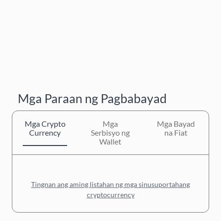
Mga Paraan ng Pagbabayad
Mga Crypto
Mga
Mga Bayad
Currency
Serbisyo ng
na Fiat
Wallet
Tingnan ang aming listahan ng mga sinusuportahang
cryptocurrency