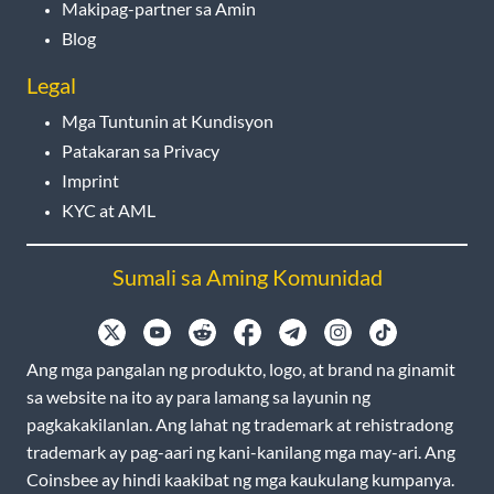
Makipag-partner sa Amin
Blog
Legal
Mga Tuntunin at Kundisyon
Patakaran sa Privacy
Imprint
KYC at AML
Sumali sa Aming Komunidad
Ang mga pangalan ng produkto, logo, at brand na ginamit
sa website na ito ay para lamang sa layunin ng
pagkakakilanlan. Ang lahat ng trademark at rehistradong
trademark ay pag-aari ng kani-kanilang mga may-ari. Ang
Coinsbee ay hindi kaakibat ng mga kaukulang kumpanya.