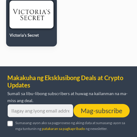
Victoria's Secret
Makakuha ng Eksklusibong Deals at Crypto
Updates
Sumali sa libu-libong subscribers at huwag na kailanman na ma-
miss ang deal.
Mag-subscribe
Sumasang-ayon ako sa pagproseso ng aking data at sumasang-ayon sa
mga tuntunin ng
patakaran sa pagkapribado
ng newsletter.