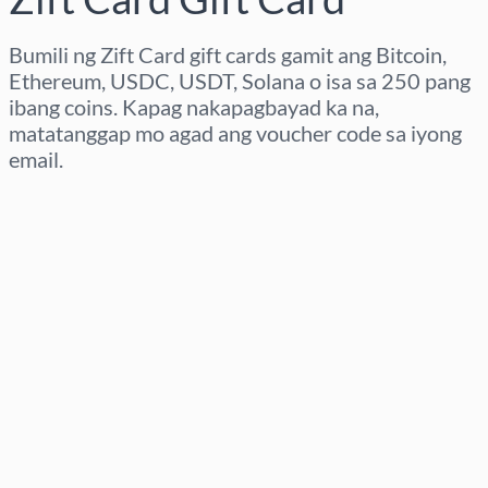
Bumili ng Zift Card gift cards gamit ang Bitcoin,
Ethereum, USDC, USDT, Solana o isa sa 250 pang
ibang coins. Kapag nakapagbayad ka na,
matatanggap mo agad ang voucher code sa iyong
email.
Pumili ng rehiyon
Pumili ng Halaga
Tinatayang Presyo