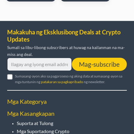
Makakuha ng Eksklusibong Deals at Crypto
Updates
Sumali sa libu-libong subscribers at huwag na kailanman na ma-
miss ang deal.
Mag-subscribe
Sumasang-ayon ako sa pagproseso ng aking data at sumasang-ayon sa
mga tuntunin ng
patakaran sa pagkapribado
ng newsletter.
Mga Kategorya
Mga Kasangkapan
Suporta at Tulong
Mga Suportadong Crypto