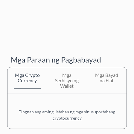
Mga Paraan ng Pagbabayad
Mga Crypto
Mga
Mga Bayad
Currency
Serbisyo ng
na Fiat
Wallet
Tingnan ang aming listahan ng mga sinusuportahang
cryptocurrency