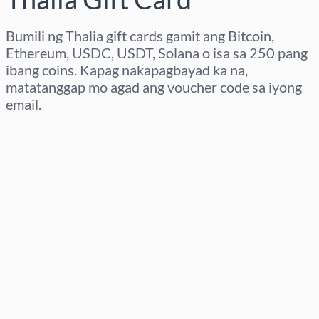
Bumili ng Thalia gift cards gamit ang Bitcoin,
Ethereum, USDC, USDT, Solana o isa sa 250 pang
ibang coins. Kapag nakapagbayad ka na,
matatanggap mo agad ang voucher code sa iyong
email.
Pumili ng rehiyon
Pumili ng Halaga
Tinatayang Presyo